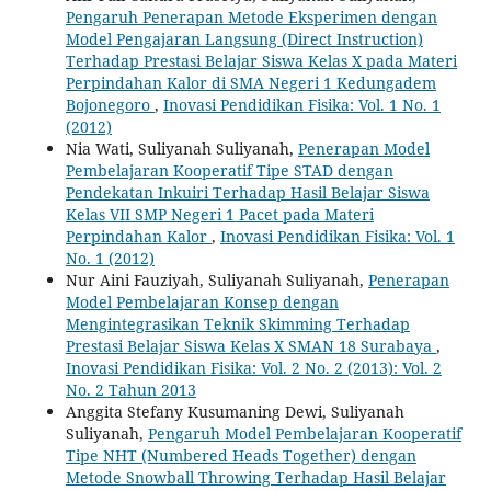
Pengaruh Penerapan Metode Eksperimen dengan
Model Pengajaran Langsung (Direct Instruction)
‎Terhadap Prestasi Belajar Siswa Kelas X pada Materi
Perpindahan Kalor di SMA Negeri 1 ‎Kedungadem
Bojonegoro
,
Inovasi Pendidikan Fisika: Vol. 1 No. 1
(2012)
Nia Wati, Suliyanah Suliyanah,
Penerapan Model
Pembelajaran Kooperatif Tipe STAD dengan
Pendekatan Inkuiri Terhadap Hasil ‎Belajar Siswa
Kelas VII SMP Negeri 1 Pacet pada Materi
Perpindahan Kalor
,
Inovasi Pendidikan Fisika: Vol. 1
No. 1 (2012)
Nur Aini Fauziyah, Suliyanah Suliyanah,
Penerapan
Model Pembelajaran Konsep dengan
Mengintegrasikan Teknik Skimming Terhadap
‎Prestasi Belajar Siswa Kelas X SMAN 18 Surabaya‎
,
Inovasi Pendidikan Fisika: Vol. 2 No. 2 (2013): Vol. 2
No. 2 Tahun 2013
Anggita Stefany Kusumaning Dewi, Suliyanah
Suliyanah,
Pengaruh Model Pembelajaran Kooperatif
Tipe NHT (Numbered Heads Together) dengan
Metode ‎Snowball Throwing Terhadap Hasil Belajar