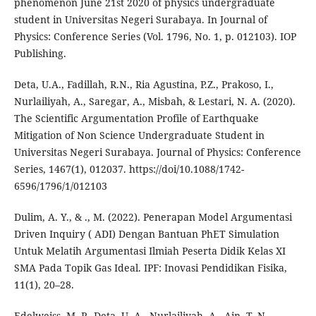
phenomenon June 21st 2020 of physics undergraduate
student in Universitas Negeri Surabaya. In Journal of
Physics: Conference Series (Vol. 1796, No. 1, p. 012103). IOP
Publishing.
Deta, U.A., Fadillah, R.N., Ria Agustina, P.Z., Prakoso, I.,
Nurlailiyah, A., Saregar, A., Misbah, & Lestari, N. A. (2020).
The Scientific Argumentation Profile of Earthquake
Mitigation of Non Science Undergraduate Student in
Universitas Negeri Surabaya. Journal of Physics: Conference
Series, 1467(1), 012037. https://doi/10.1088/1742-
6596/1796/1/012103
Dulim, A. Y., & ., M. (2022). Penerapan Model Argumentasi
Driven Inquiry ( ADI) Dengan Bantuan PhET Simulation
Untuk Melatih Argumentasi Ilmiah Peserta Didik Kelas XI
SMA Pada Topik Gas Ideal. IPF: Inovasi Pendidikan Fisika,
11(1), 20–28.
Edelweiss, M. P., Deta, U. A., Nurlailiyah, A., Ain, T. N.,