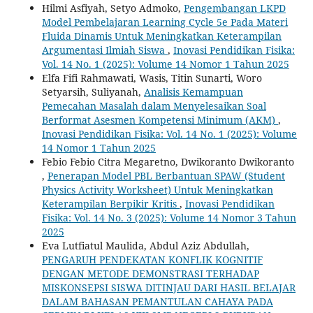
Hilmi Asfiyah, Setyo Admoko,
Pengembangan LKPD
Model Pembelajaran Learning Cycle 5e Pada Materi
Fluida Dinamis Untuk Meningkatkan Keterampilan
Argumentasi Ilmiah Siswa
,
Inovasi Pendidikan Fisika:
Vol. 14 No. 1 (2025): Volume 14 Nomor 1 Tahun 2025
Elfa Fifi Rahmawati, Wasis, Titin Sunarti, Woro
Setyarsih, Suliyanah,
Analisis Kemampuan
Pemecahan Masalah dalam Menyelesaikan Soal
Berformat Asesmen Kompetensi Minimum (AKM)
,
Inovasi Pendidikan Fisika: Vol. 14 No. 1 (2025): Volume
14 Nomor 1 Tahun 2025
Febio Febio Citra Megaretno, Dwikoranto Dwikoranto
,
Penerapan Model PBL Berbantuan SPAW (Student
Physics Activity Worksheet) Untuk Meningkatkan
Keterampilan Berpikir Kritis
,
Inovasi Pendidikan
Fisika: Vol. 14 No. 3 (2025): Volume 14 Nomor 3 Tahun
2025
Eva Lutfiatul Maulida, Abdul Aziz Abdullah,
PENGARUH PENDEKATAN KONFLIK KOGNITIF
DENGAN METODE DEMONSTRASI TERHADAP
MISKONSEPSI SISWA DITINJAU DARI HASIL BELAJAR
DALAM BAHASAN PEMANTULAN CAHAYA PADA