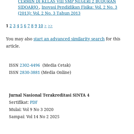
CERMIN DI KELAS VIII SMP NEGERI 2 BUDURAN
SIDOARJO
,
Inovasi Pendidikan Fisika: Vol. 2 No. 3
(2013): Vol. 2 No. 3 Tahun 2013
1
2
3
4
5
6
7
8
9
10
>
>>
You may also
start an advanced similarity search
for this
article.
ISSN
2302-4496
(Media Cetak)
ISSN
2830-3881
(Media Online)
Jurnal Nasional Terakreditasi SINTA 4
Sertifikat:
PDF
Mulai: Vol 9 No 3 2020
Sampai: Vol 14 No 2 2025