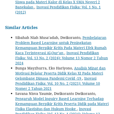
Siswa pada Materi Kalor di Kelas X SMA Negeri 2
‎Bangkalan
,
Inovasi Pendidikan Fisika: Vol. 1 No. 1
(2012)
Similar Articles
Sibahah Niah Musa’adah, Dwikoranto,
Pembelajaran
Problem Based Learning untuk Peningkatan
Kemampuan Berpikir Kritis Pada Materi Efek Rumah
Kaca Terintegrasi Al-Qur’an
,
Inovasi Pendidikan
Fisika: Vol. 13 No. 2 (2024): Volume 13 Nomor 2 Tahun
2024
Bunga Mayzhurra, Eko Hariyono,
Analisis Minat dan
Motivasi Belajar Peserta Didik Kelas XI Pada Materi
Gelombang Dimasa Pandemi Covid -19
,
Inovasi
Pendidikan Fisika: Vol. 10 No. 2 (2021): Volume 10
Nomer 2 Tahun 2021
Savana Nisva Yaumie, Dwikoranto Dwikoranto,
Pengaruh Model Inquiry Based Learning Terhadap
Kemampuan Berpikir Kritis Peserta Didik pada Materi
Fisika Elastisitas dan Hukum Hooke
,
Inovasi
Pendidikan Fisika: Vol. 13 No. 1 (2024): Volume 13