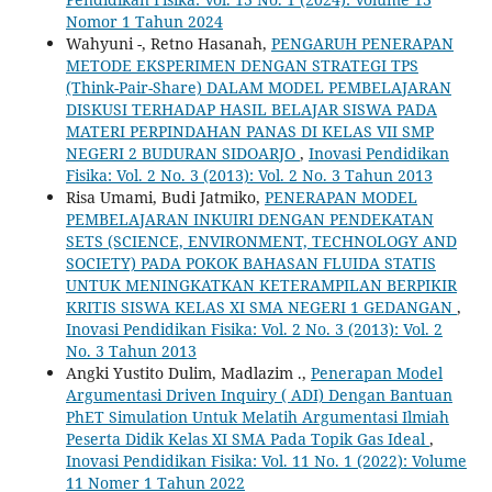
Nomor 1 Tahun 2024
Wahyuni -, Retno Hasanah,
PENGARUH PENERAPAN
METODE EKSPERIMEN DENGAN STRATEGI TPS
(Think-Pair-Share) DALAM MODEL PEMBELAJARAN
DISKUSI TERHADAP HASIL BELAJAR SISWA PADA
MATERI PERPINDAHAN PANAS DI KELAS VII SMP
NEGERI 2 BUDURAN SIDOARJO
,
Inovasi Pendidikan
Fisika: Vol. 2 No. 3 (2013): Vol. 2 No. 3 Tahun 2013
Risa Umami, Budi Jatmiko,
PENERAPAN MODEL
PEMBELAJARAN INKUIRI DENGAN PENDEKATAN
SETS (SCIENCE, ENVIRONMENT, TECHNOLOGY AND
SOCIETY) PADA POKOK BAHASAN FLUIDA STATIS
UNTUK MENINGKATKAN KETERAMPILAN BERPIKIR
KRITIS SISWA KELAS XI SMA NEGERI 1 GEDANGAN
,
Inovasi Pendidikan Fisika: Vol. 2 No. 3 (2013): Vol. 2
No. 3 Tahun 2013
Angki Yustito Dulim, Madlazim .,
Penerapan Model
Argumentasi Driven Inquiry ( ADI) Dengan Bantuan
PhET Simulation Untuk Melatih Argumentasi Ilmiah
Peserta Didik Kelas XI SMA Pada Topik Gas Ideal
,
Inovasi Pendidikan Fisika: Vol. 11 No. 1 (2022): Volume
11 Nomer 1 Tahun 2022