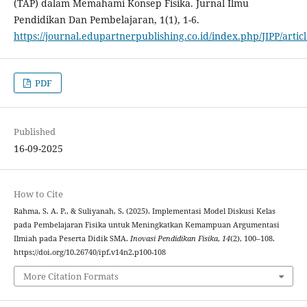
(TAP) dalam Memahami Konsep Fisika. Jurnal Ilmu
Pendidikan Dan Pembelajaran, 1(1), 1-6.
https://journal.edupartnerpublishing.co.id/index.php/JIPP/artic
PDF
Published
16-09-2025
How to Cite
Rahma, S. A. P., & Suliyanah, S. (2025). Implementasi Model Diskusi Kelas
pada Pembelajaran Fisika untuk Meningkatkan Kemampuan Argumentasi
Ilmiah pada Peserta Didik SMA.
Inovasi Pendidikan Fisika
,
14
(2), 100–108.
https://doi.org/10.26740/ipf.v14n2.p100-108
More Citation Formats