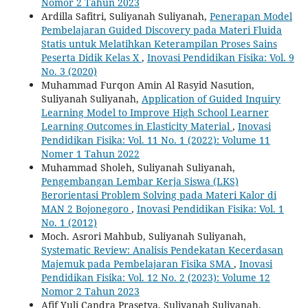
Nomor 2 Tahun 2023
Ardilla Safitri, Suliyanah Suliyanah,
Penerapan Model
Pembelajaran Guided Discovery pada Materi Fluida
Statis untuk Melatihkan Keterampilan Proses Sains
Peserta Didik Kelas X
,
Inovasi Pendidikan Fisika: Vol. 9
No. 3 (2020)
Muhammad Furqon Amin Al Rasyid Nasution,
Suliyanah Suliyanah,
Application of Guided Inquiry
Learning Model to Improve High School Learner
Learning Outcomes in Elasticity Material
,
Inovasi
Pendidikan Fisika: Vol. 11 No. 1 (2022): Volume 11
Nomer 1 Tahun 2022
Muhammad Sholeh, Suliyanah Suliyanah,
Pengembangan Lembar Kerja Siswa (LKS)
Berorientasi Problem Solving pada Materi Kalor di
‎MAN 2 Bojonegoro‎
,
Inovasi Pendidikan Fisika: Vol. 1
No. 1 (2012)
Moch. Asrori Mahbub, Suliyanah Suliyanah,
Systematic Review: Analisis Pendekatan Kecerdasan
Majemuk pada Pembelajaran Fisika SMA
,
Inovasi
Pendidikan Fisika: Vol. 12 No. 2 (2023): Volume 12
Nomor 2 Tahun 2023
Afif Yuli Candra Prasetya, Suliyanah Suliyanah,