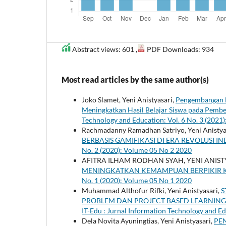
Abstract views: 601 ,
PDF Downloads: 934
Most read articles by the same author(s)
Joko Slamet, Yeni Anistyasari,
Pengembangan N
Meningkatkan Hasil Belajar Siswa pada Pem
Technology and Education: Vol. 6 No. 3 (2021
Rachmadanny Ramadhan Satriyo, Yeni Anistya
BERBASIS GAMIFIKASI DI ERA REVOLUSI IN
No. 2 (2020): Volume 05 No 2 2020
AFITRA ILHAM RODHAN SYAH, YENI ANIST
MENINGKATKAN KEMAMPUAN BERPIKIR 
No. 1 (2020): Volume 05 No 1 2020
Muhammad Althofur Rifki, Yeni Anistyasari,
S
PROBLEM DAN PROJECT BASED LEARNIN
IT-Edu : Jurnal Information Technology and Ed
Dela Novita Ayuningtias, Yeni Anistyasari,
PE