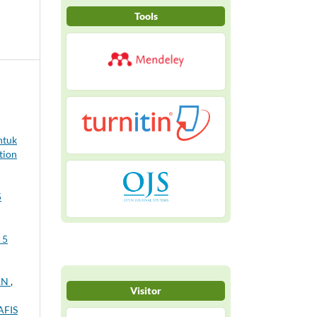
Tools
ntuk
tion
5
 5
AN
,
Visitor
FIS