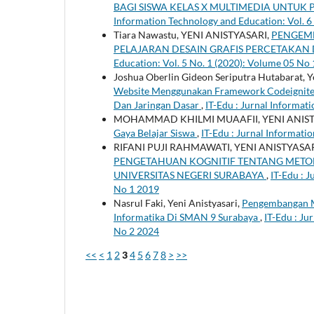
BAGI SISWA KELAS X MULTIMEDIA UNTUK
Information Technology and Education: Vol. 6
Tiara Nawastu, YENI ANISTYASARI,
PENGEMB
PELAJARAN DESAIN GRAFIS PERCETAKAN 
Education: Vol. 5 No. 1 (2020): Volume 05 No
Joshua Oberlin Gideon Seriputra Hutabarat, Y
Website Menggunakan Framework Codeigniter
Dan Jaringan Dasar
,
IT-Edu : Jurnal Informat
MOHAMMAD KHILMI MUAAFII, YENI ANIST
Gaya Belajar Siswa
,
IT-Edu : Jurnal Informati
RIFANI PUJI RAHMAWATI, YENI ANISTYASAR
PENGETAHUAN KOGNITIF TENTANG METOD
UNIVERSITAS NEGERI SURABAYA
,
IT-Edu : 
No 1 2019
Nasrul Faki, Yeni Anistyasari,
Pengembangan Me
Informatika Di SMAN 9 Surabaya
,
IT-Edu : Ju
No 2 2024
<<
<
1
2
3
4
5
6
7
8
>
>>