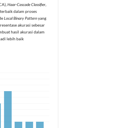
CA),
Haar-Cascade Classifier
,
i terbaik dalam proses
ode
Local Binary Pattern
yang
esentase akurasi sebesar
uat hasil akurasi dalam
di lebih baik