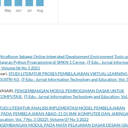
iceRoom Sebagai Online Integrated Development Environment Tools u
belajaran Python Programming di SMKN 1 Cerme
,
IT-Edu : Jurnal Informa
): Volume 06 No 3 2021
sari,
STUDI LITERATUR PROSES PEMBELAJARAN VIRTUAL LEARNING
DUSTRI 4.0
,
IT-Edu : Jurnal Information Technology and Education: Vol. 
YASARI,
PENGEMBANGAN MODUL PEMROGAMAN DASAR UNTUK
KOMPUTASI
,
IT-Edu : Jurnal Information Technology and Education: Vol.
TUDI LITERATUR ANALISIS IMPLEMENTASI MODEL PEMBELAJARAN
G PADA PEMBELAJARAN ABAD-21 DI SMK KOMPUTER DAN JARING
ucation: Vol. 7 No. 3 (2022): Volume 07 No 3 2022
NGEMBANGAN MODUL PADA MATA PELAJARAN DASAR DESAIN GRA