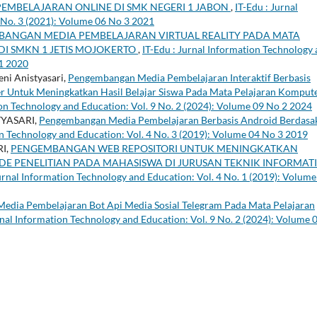
 PEMBELAJARAN ONLINE DI SMK NEGERI 1 JABON
,
IT-Edu : Jurnal
 No. 3 (2021): Volume 06 No 3 2021
ANGAN MEDIA PEMBELAJARAN VIRTUAL REALITY PADA MATA
DI SMKN 1 JETIS MOJOKERTO
,
IT-Edu : Jurnal Information Technology
 1 2020
eni Anistyasari,
Pengembangan Media Pembelajaran Interaktif Berbasis
 Untuk Meningkatkan Hasil Belajar Siswa Pada Mata Pelajaran Komput
ion Technology and Education: Vol. 9 No. 2 (2024): Volume 09 No 2 2024
YASARI,
Pengembangan Media Pembelajaran Berbasis Android Berdasa
on Technology and Education: Vol. 4 No. 3 (2019): Volume 04 No 3 2019
I,
PENGEMBANGAN WEB REPOSITORI UNTUK MENINGKATKAN
E PENELITIAN PADA MAHASISWA DI JURUSAN TEKNIK INFORMAT
Jurnal Information Technology and Education: Vol. 4 No. 1 (2019): Volume
dia Pembelajaran Bot Api Media Sosial Telegram Pada Mata Pelajaran
rnal Information Technology and Education: Vol. 9 No. 2 (2024): Volume 