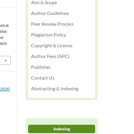
Aim & Scope
Author Guidelines
Peer Review Process
TERATUR
ENSI
Plagiarism Policy
and
40/it-
Copyright & License
Author Fees (APC)
Publisher
Contact Us
Abstracting & Indexing
3 2020
Indexing