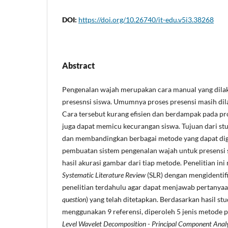
DOI:
https://doi.org/10.26740/it-edu.v5i3.38268
Abstract
Pengenalan wajah merupakan cara manual yang dila
presesnsi siswa. Umumnya proses presensi masih dil
Cara tersebut kurang efisien dan berdampak pada pr
juga dapat memicu kecurangan siswa. Tujuan dari stu
dan membandingkan berbagai metode yang dapat dig
pembuatan sistem pengenalan wajah untuk presensi 
hasil akurasi gambar dari tiap metode. Penelitian i
Systematic
Literature Review
(SLR) dengan mengidentif
penelitian terdahulu agar dapat menjawab pertanyaan
question
) yang telah ditetapkan. Berdasarkan hasil stu
menggunakan 9 referensi, diperoleh 5 jenis metode 
Level Wavelet Decomposition
-
Principal Component Analy