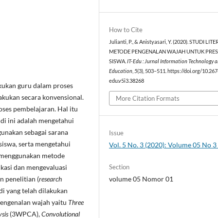
How to Cite
Julianti, P., & Anistyasari, Y. (2020). STUDI LI
METODE PENGENALAN WAJAH UNTUK PRES
SISWA.
IT-Edu : Jurnal Information Technology 
Education
,
5
(3), 503–511. https://doi.org/10.267
edu.v5i3.38268
kukan guru dalam proses
akukan secara konvensional.
More Citation Formats
oses pembelajaran. Hal itu
di ini adalah mengetahui
unakan sebagai sarana
Issue
siswa, serta mengetahui
Vol. 5 No. 3 (2020): Volume 05 No 
ni menggunakan metode
Section
ikasi dan mengevaluasi
volume 05 Nomor 01
 penelitian (
research
di yang telah dilakukan
pengenalan wajah yaitu
Three
sis
(3WPCA),
Convolutional