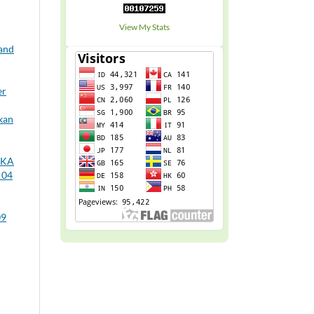
View My Stats
 and
er
kan
IKA
 04
09