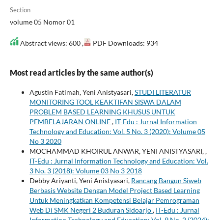
Section
volume 05 Nomor 01
Abstract views: 600 ,
PDF Downloads: 934
Most read articles by the same author(s)
Agustin Fatimah, Yeni Anistyasari,
STUDI LITERATUR
MONITORING TOOL KEAKTIFAN SISWA DALAM
PROBLEM BASED LEARNING KHUSUS UNTUK
PEMBELAJARAN ONLINE
,
IT-Edu : Jurnal Information
Technology and Education: Vol. 5 No. 3 (2020): Volume 05
No 3 2020
MOCHAMMAD KHOIRUL ANWAR, YENI ANISTYASARI,
,
IT-Edu : Jurnal Information Technology and Education: Vol.
3 No. 3 (2018): Volume 03 No 3 2018
Debby Ariyanti, Yeni Anistyasari,
Rancang Bangun Siweb
Berbasis Website Dengan Model Project Based Learning
Untuk Meningkatkan Kompetensi Belajar Pemrograman
Web Di SMK Negeri 2 Buduran Sidoarjo
,
IT-Edu : Jurnal
Information Technology and Education: Vol. 9 No. 2 (2024):