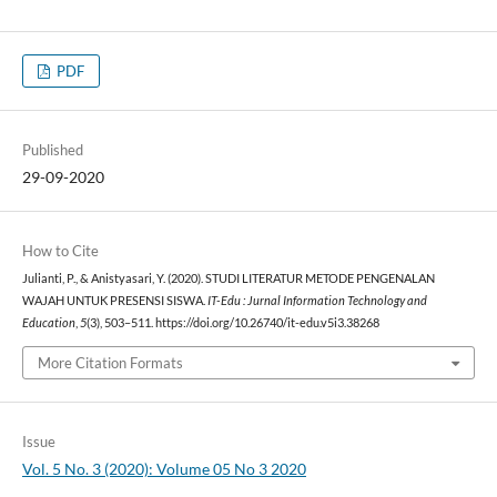
PDF
Published
29-09-2020
How to Cite
Julianti, P., & Anistyasari, Y. (2020). STUDI LITERATUR METODE PENGENALAN
WAJAH UNTUK PRESENSI SISWA.
IT-Edu : Jurnal Information Technology and
Education
,
5
(3), 503–511. https://doi.org/10.26740/it-edu.v5i3.38268
More Citation Formats
Issue
Vol. 5 No. 3 (2020): Volume 05 No 3 2020