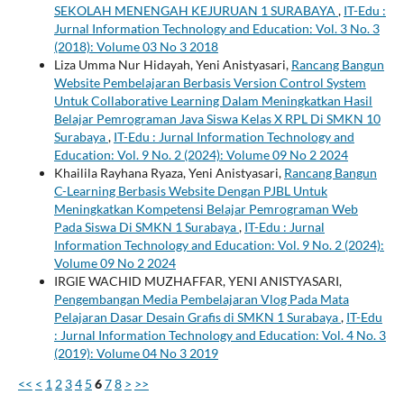
SEKOLAH MENENGAH KEJURUAN 1 SURABAYA
,
IT-Edu :
Jurnal Information Technology and Education: Vol. 3 No. 3
(2018): Volume 03 No 3 2018
Liza Umma Nur Hidayah, Yeni Anistyasari,
Rancang Bangun
Website Pembelajaran Berbasis Version Control System
Untuk Collaborative Learning Dalam Meningkatkan Hasil
Belajar Pemrograman Java Siswa Kelas X RPL Di SMKN 10
Surabaya
,
IT-Edu : Jurnal Information Technology and
Education: Vol. 9 No. 2 (2024): Volume 09 No 2 2024
Khailila Rayhana Ryaza, Yeni Anistyasari,
Rancang Bangun
C-Learning Berbasis Website Dengan PJBL Untuk
Meningkatkan Kompetensi Belajar Pemrograman Web
Pada Siswa Di SMKN 1 Surabaya
,
IT-Edu : Jurnal
Information Technology and Education: Vol. 9 No. 2 (2024):
Volume 09 No 2 2024
IRGIE WACHID MUZHAFFAR, YENI ANISTYASARI,
Pengembangan Media Pembelajaran Vlog Pada Mata
Pelajaran Dasar Desain Grafis di SMKN 1 Surabaya
,
IT-Edu
: Jurnal Information Technology and Education: Vol. 4 No. 3
(2019): Volume 04 No 3 2019
<<
<
1
2
3
4
5
6
7
8
>
>>