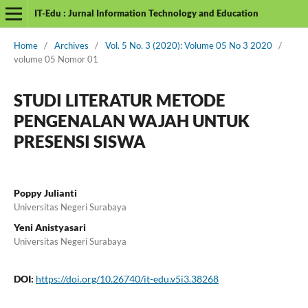
IT-Edu : Jurnal Information Technology and Education
Home
/
Archives
/
Vol. 5 No. 3 (2020): Volume 05 No 3 2020
/
volume 05 Nomor 01
STUDI LITERATUR METODE
PENGENALAN WAJAH UNTUK
PRESENSI SISWA
Poppy Julianti
Universitas Negeri Surabaya
Yeni Anistyasari
Universitas Negeri Surabaya
DOI:
https://doi.org/10.26740/it-edu.v5i3.38268