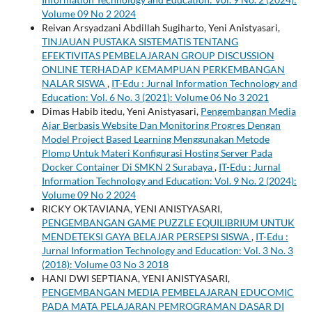
Volume 09 No 2 2024
Reivan Arsyadzani Abdillah Sugiharto, Yeni Anistyasari,
TINJAUAN PUSTAKA SISTEMATIS TENTANG
EFEKTIVITAS PEMBELAJARAN GROUP DISCUSSION
ONLINE TERHADAP KEMAMPUAN PERKEMBANGAN
NALAR SISWA
,
IT-Edu : Jurnal Information Technology and
Education: Vol. 6 No. 3 (2021): Volume 06 No 3 2021
Dimas Habib itedu, Yeni Anistyasari,
Pengembangan Media
Ajar Berbasis Website Dan Monitoring Progres Dengan
Model Project Based Learning Menggunakan Metode
Plomp Untuk Materi Konfigurasi Hosting Server Pada
Docker Container Di SMKN 2 Surabaya
,
IT-Edu : Jurnal
Information Technology and Education: Vol. 9 No. 2 (2024):
Volume 09 No 2 2024
RICKY OKTAVIANA, YENI ANISTYASARI,
PENGEMBANGAN GAME PUZZLE EQUILIBRIUM UNTUK
MENDETEKSI GAYA BELAJAR PERSEPSI SISWA
,
IT-Edu :
Jurnal Information Technology and Education: Vol. 3 No. 3
(2018): Volume 03 No 3 2018
HANI DWI SEPTIANA, YENI ANISTYASARI,
PENGEMBANGAN MEDIA PEMBELAJARAN EDUCOMIC
PADA MATA PELAJARAN PEMROGRAMAN DASAR DI