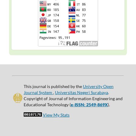
This journal is published by the
University Open
Journal System
,
Universitas Negeri Surabaya
.
Copyright of Journal of Information Engineering and
Educational Technology (
e-ISSN: 2549-869X
).
View My Stats