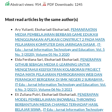
Abstract views: 954 ,
PDF Downloads: 1245
Most read articles by the same author(s)
Ary Yulianti, Ekohariadi Ekohariadi,
PEMANFAATAN
MEDIA PEMBELAJARAN BERBASIS GAME EDUKASI
MENGGUNAKAN APLIKASI CONSTRUCT 2 PADA MATA
PELAJARAN KOMPUTER DAN JARINGAN DASAR
,
IT-
Edu : Jurnal Information Technology and Education: Vol. 5
No. 3 (2020): Volume 05 No 3 2020
Elda Ferdiana Sari, Ekohariadi Ekohariadi,
PENERAPAN
GITHUB SEBAGAI MEDIA E-LEARNING UNTUK
MENGETAHUI KEEFEKTIFAN KOLABORASI PROJECT
PADA MATA PELAJARAN PEMROGRAMAN WEB DAN
PERANGKAT BERGERAK DI SMK NEGERI 2 SURABAYA
,
IT-Edu : Jurnal Information Technology and Education: Vol.
6 No. 3 (2021): Volume 06 No 3 2021
Eli Zuliana Putri, Ekohariadi Ekohariadi,
PENERAPAN
MODEL PEMBELAJARAN SNOWBALL THROWING
BERBANTUAN MEDIA CHAMILO TERHADAP HASIL
BELAJAR SISWA
,
IT-Edu : Jurnal Information Technology