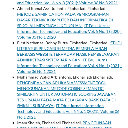
and Education: Vol. 6 No. 3 (2021): Volume 06 No 3 2021
Ahmad Kamal Asri Julianto, Ekohariadi Ekohariadi,
METODE GAMIFICATION PADA PEMROGRAMAN
DASAR TEKNIK KOMPUTER DAN INFORMATIKA DI
SEKOLAH MENENGAH KEJURUAN
,
IT-Edu : Jurnal
Information Technology and Education: Vol. 5 No. 1 (2020):
Volume 05 No 1 2020
First Nathanael Bobby Putra, Ekohariadi Ekohariadi,
STUDI
LITERATUR PENGARUH MEDIA PEMBELAJARAN
BERBASIS WEBSITE TERHADAP HASIL PEMBELAJARAN
ADMINISTRASI SISTEM JARINGAN
,
IT-Edu : Jurnal
Information Technology and Education: Vol. 6 No. 1 (2021):
Volume 06 No 1 2021
Muhammad Walid Arbiantono, Ekohariadi Ekohariadi,
PENGEMBANGAN APLIKASI ASSESSMENT TOOL
MENGGUNAKAN METODE COSINE SEMANTIC
SIMILARITY UNTUK AUTOMATIC SCORING JAWABAN
TES URAIAN PADA MATA PELAJARAN BASIS DATA DI
SMKN 1 SURABAYA
,
IT-Edu : Jurnal Information
Technology and Education: Vol. 6 No. 1 (2021): Volume 06
No 1 2021
Imam Sholeh, Ekohariadi Ekohariadi,
PENGGUNAAN