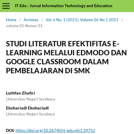
IT-Edu : Jurnal Information Technology and Education
Home
/
Archives
/
Vol. 6 No. 1 (2021): Volume 06 No 1 2021
/
volume 05 Nomor 01
STUDI LITERATUR EFEKTIFITAS E-
LEARNING MELALUI EDMODO DAN
GOOGLE CLASSROOM DALAM
PEMBELAJARAN DI SMK
Luthfan Zhafiri
Universitas Negeri Surabaya
Ekohariadi Ekohariadi
Universitas Negeri Surabaya
DOI:
https://doi.org/10.26740/it-edu.v6i1.39752