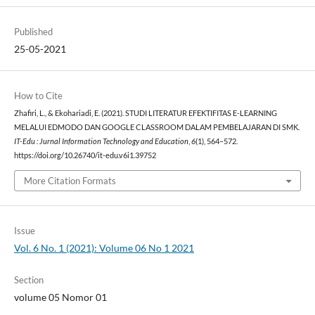
Published
25-05-2021
How to Cite
Zhafiri, L., & Ekohariadi, E. (2021). STUDI LITERATUR EFEKTIFITAS E-LEARNING
MELALUI EDMODO DAN GOOGLE CLASSROOM DALAM PEMBELAJARAN DI SMK.
IT-Edu : Jurnal Information Technology and Education
,
6
(1), 564–572.
https://doi.org/10.26740/it-edu.v6i1.39752
More Citation Formats
Issue
Vol. 6 No. 1 (2021): Volume 06 No 1 2021
Section
volume 05 Nomor 01