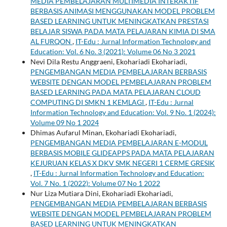
MEDIA PEMBELAJARAN MULTIMEDIA INTERAKTIF
BERBASIS ANIMASI MENGGUNAKAN MODEL PROBLEM
BASED LEARNING UNTUK MENINGKATKAN PRESTASI
BELAJAR SISWA PADA MATA PELAJARAN KIMIA DI SMA
AL FURQON
,
IT-Edu : Jurnal Information Technology and
Education: Vol. 6 No. 3 (2021): Volume 06 No 3 2021
Nevi Dila Restu Anggraeni, Ekohariadi Ekohariadi,
PENGEMBANGAN MEDIA PEMBELAJARAN BERBASIS
WEBSITE DENGAN MODEL PEMBELAJARAN PROBLEM
BASED LEARNING PADA MATA PELAJARAN CLOUD
COMPUTING DI SMKN 1 KEMLAGI
,
IT-Edu : Jurnal
Information Technology and Education: Vol. 9 No. 1 (2024):
Volume 09 No 1 2024
Dhimas Aufarul Minan, Ekohariadi Ekohariadi,
PENGEMBANGAN MEDIA PEMBELAJARAN E-MODUL
BERBASIS MOBILE GLIDEAPPS PADA MATA PELAJARAN
KEJURUAN KELAS X DKV SMK NEGERI 1 CERME GRESIK
,
IT-Edu : Jurnal Information Technology and Education:
Vol. 7 No. 1 (2022): Volume 07 No 1 2022
Nur Liza Mutiara Dini, Ekohariadi Ekohariadi,
PENGEMBANGAN MEDIA PEMBELAJARAN BERBASIS
WEBSITE DENGAN MODEL PEMBELAJARAN PROBLEM
BASED LEARNING UNTUK MENINGKATKAN