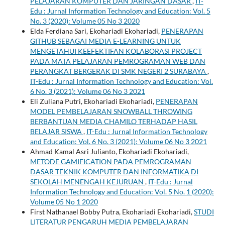
PELAJARAN KOMPUTER DAN JARINGAN DASAR
,
IT-
Edu : Jurnal Information Technology and Education: Vol. 5
No. 3 (2020): Volume 05 No 3 2020
Elda Ferdiana Sari, Ekohariadi Ekohariadi,
PENERAPAN
GITHUB SEBAGAI MEDIA E-LEARNING UNTUK
MENGETAHUI KEEFEKTIFAN KOLABORASI PROJECT
PADA MATA PELAJARAN PEMROGRAMAN WEB DAN
PERANGKAT BERGERAK DI SMK NEGERI 2 SURABAYA
,
IT-Edu : Jurnal Information Technology and Education: Vol.
6 No. 3 (2021): Volume 06 No 3 2021
Eli Zuliana Putri, Ekohariadi Ekohariadi,
PENERAPAN
MODEL PEMBELAJARAN SNOWBALL THROWING
BERBANTUAN MEDIA CHAMILO TERHADAP HASIL
BELAJAR SISWA
,
IT-Edu : Jurnal Information Technology
and Education: Vol. 6 No. 3 (2021): Volume 06 No 3 2021
Ahmad Kamal Asri Julianto, Ekohariadi Ekohariadi,
METODE GAMIFICATION PADA PEMROGRAMAN
DASAR TEKNIK KOMPUTER DAN INFORMATIKA DI
SEKOLAH MENENGAH KEJURUAN
,
IT-Edu : Jurnal
Information Technology and Education: Vol. 5 No. 1 (2020):
Volume 05 No 1 2020
First Nathanael Bobby Putra, Ekohariadi Ekohariadi,
STUDI
LITERATUR PENGARUH MEDIA PEMBELAJARAN