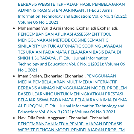
BERBASIS WEBSITE TERHADAP HASIL PEMBELAJARAN
ADMINISTRASI SISTEM JARINGAN
,
IT-Edu : Jurnal
Information Technology and Education: Vol. 6 No. 1 (2021):
Volume 06 No 1 2021
Muhammad Walid Arbiantono, Ekohariadi Ekohariadi,
PENGEMBANGAN APLIKASI ASSESSMENT TOOL
MENGGUNAKAN METODE COSINE SEMANTIC
SIMILARITY UNTUK AUTOMATIC SCORING JAWABAN
TES URAIAN PADA MATA PELAJARAN BASIS DATA DI
SMKN 1 SURABAYA
,
IT-Edu : Jurnal Information
Technology and Education: Vol. 6 No. 1 (2021): Volume 06
No 1 2021
Imam Sholeh, Ekohariadi Ekohariadi,
PENGGUNAAN
MEDIA PEMBELAJARAN MULTIMEDIA INTERAKTIF
BERBASIS ANIMASI MENGGUNAKAN MODEL PROBLEM
BASED LEARNING UNTUK MENINGKATKAN PRESTASI
BELAJAR SISWA PADA MATA PELAJARAN KIMIA DI SMA
AL FURQON
,
IT-Edu : Jurnal Information Technology and
Education: Vol. 6 No. 3 (2021): Volume 06 No 3 2021
Nevi Dila Restu Anggraeni, Ekohariadi Ekohariadi,
PENGEMBANGAN MEDIA PEMBELAJARAN BERBASIS
WEBSITE DENGAN MODEL PEMBELAJARAN PROBLEM