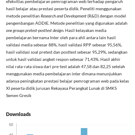
efekvitias pembelajaran pemrograman web terhadap pengaruh
hasil belajar atau prestasi peserta didik. Peneliti menggunakan
metode penelitian
Research and Development
(R&D) dengan model
pengembangan ADDIE. Metode penelitian yang digunakan adalah
one groups pretest-posttest design
. Hasil kelayakan media
pembelajaran bernama Inter oleh para ahli antara lain hasil
validasi media sebesar 88%, hasil validasi RPP sebesar 95,56%,
hasil validasi soal pretest dan posttest sebesar 95,29%, sedangkan
untuk hasil validasi angket respon sebesar 71,43%. Hasil akhir
nilai rata-rata siswa dari pre-test adalah 47,58 dan 82,25 setelah
menggunakan media pembelajaran inter dimana menunjukkan
adanya peningkatan prestasi belajar pemrograman web pada kelas
XI peserta didik jurusan Rekayasa Perangkat Lunak di SMKS
Semen Gresik
Downloads