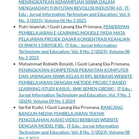
MENINGKATKAN KEMAMPUAN SISWA DALAM
MENGHADAPI TUNTUTAN REVOLUSI INDUSTRI 4.0
,
IT-
Edu : Jurnal Information Technology and Education: Vol. 6
No. 3 (2021): Volume 06 No 3 2021
Putri Islamiah, I Gusti Lanang Eka Prismana,
PENERAPAN
PEMBELAJARAN E-LEARNING MOODLE PADA MATA
PELAJARAN PROJEK DASAR KONSENTRASI KEAHLIAN
DI SMKN 1 DRIYOEJO
,
IT-Edu : Jurnal Information
Technology and Education: Vol. 8 No. 2 (2023): Volume 08
No 2 2023
Muhammad Robieth Rosyidi, I Gusti Lanang Eka Prismana,
PENINGKATAN KOMPETENSI PERAKITAN KOMPUTER
DAN JARINGAN SISWA KELAS XI RPL BERBASIS WEBSITE
PEMBELAJARAN DENGAN METODE PROJECT BASED
LEARNING (STUDI KASUS : SMK SEMEN GRESIK)
,
IT-Edu :
Jurnal Information Technology and Education: Vol. 9 No. 1
(2024): Volume 09 No 1 2024
Sarifal Kudsi, I Gusti Lanang Eka Prismana,
RANCANG
BANGUN MEDIA PEMBELAJARAN TEKNIK
PENGOLAHAN AUDIO VIDEO BERBASIS WEBSITE
DENGAN MODEL PJBL
,
IT-Edu : Jurnal Information
Technology and Education: Vol. 8 No. 3 (2023): Volume 08
No 3 2023