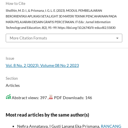
How to Cite
Sholihin, M. D. I., & Prismana, I. G. L. E. (2023). MODUL PEMBELAJARAN
BERORIENTASI APLIKASI SET.A.LIGHT 3D MATERI TEKNIK PENCAHAYAAN PADA
MATA PELAJARAN DESAIN GRAFIS PERCETAKAN.
IT-Edu : Jurnal Information
Technology and Education
,
8
(2), 95–99. https://doi.org/10.26740/it-edu.v8i2.55830
More Citation Formats
Issue
Vol. 8 No. 2 (2023): Volume 08 No 2 2023
Section
Articles
Abstract views: 397 ,
PDF Downloads: 146
Most read articles by the same author(s)
Nefira Annatasya, I Gusti Lanang Eka Prismana,
RANCANG