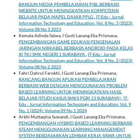
BANGUN MEDIA PEMBELAJARAN PjBL BERBASIS
WEBSITE UNTUK MENINGKATKAN KOMPETENSI
BELAJAR PADA MAPEL DASAR PPLG
,
IT-Edu : Jurnal
Information Technology and Education: Vol. 8 No. 3 (2023):
Volume 08 No 3 2023
Kemala Adinda Salwa, I Gusti Lanang Eka Prismana,
PENGEMBANGAN GAME EDUKASI PENGENALAN
JARINGAN NIRKABEL BERBASIS ANDROID PADA KELAS
XI TKJ SMK NEGERI 1 SURABAYA
,
IT-Edu : Jurnal
Information Technology and Education: Vol. 8 No. 2 (2023):
Volume 08 No 2 2023
Fahri Dahrul Farokhi, I Gusti Lanang Eka Prismana,
RANCANG BANGUN APLIKASI PEMBELAJARAN
BERBASIS WEB DENGAN MENGGUNAKAN PROBLEM
BASED LEARNING UNTUK MENINGKATKAN HASIL
BELAJAR (STUDI KASUS SMKS PGRI 13 SURABAYA)
,
IT-
Edu : Jurnal Information Technology and Education: Vol. 9
No. 1 (2024): Volume 09 No 1 2024
Arkhi Muttaqina Suwandi, I Gusti Lanang Eka Prismana,
PENGEMBANGAN HYBRID BASED LEARNING BERBASIS
STEAM MENGGUNAKAN LEARNING MANAGEMENT
SYSTEM BERDASARKAN LEMBAR KERJA SISWA UNTUK