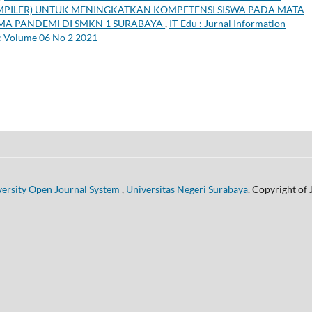
OMPILER) UNTUK MENINGKATKAN KOMPETENSI SISWA PADA MATA
A PANDEMI DI SMKN 1 SURABAYA
,
IT-Edu : Jurnal Information
): Volume 06 No 2 2021
versity Open Journal System
,
Universitas Negeri Surabaya
. Copyright of