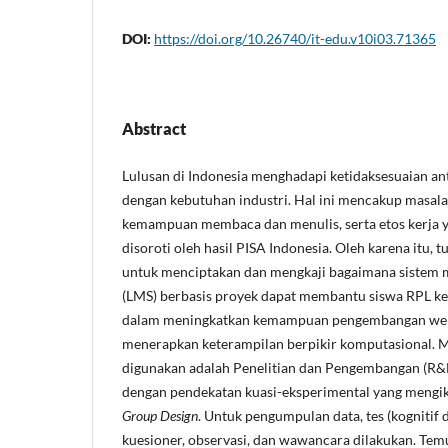
DOI:
https://doi.org/10.26740/it-edu.v10i03.71365
Abstract
Lulusan di Indonesia menghadapi ketidaksesuaian a
dengan kebutuhan industri. Hal ini mencakup masalah 
kemampuan membaca dan menulis, serta etos kerja 
disoroti oleh hasil PISA Indonesia. Oleh karena itu, t
untuk menciptakan dan mengkaji bagaimana sistem
(LMS) berbasis proyek dapat membantu siswa RPL ke
dalam meningkatkan kemampuan pengembangan we
menerapkan keterampilan berpikir komputasional. M
digunakan adalah Penelitian dan Pengembangan (R&
dengan pendekatan kuasi-eksperimental yang mengi
Group Design
. Untuk pengumpulan data, tes (kognitif 
kuesioner, observasi, dan wawancara dilakukan. T