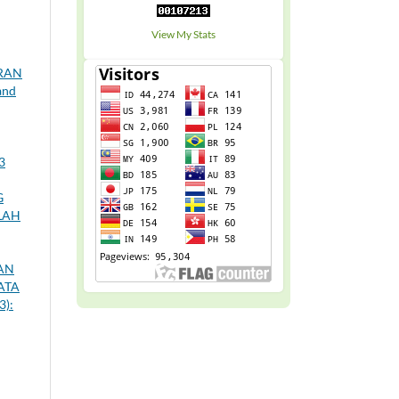
View My Stats
ARAN
and
3
G
LAH
AN
ATA
3):