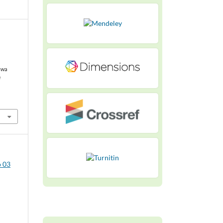
swa
d
o 03