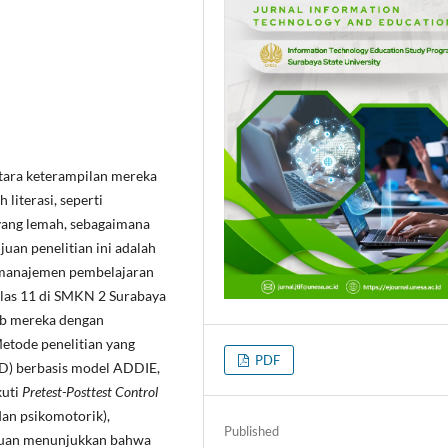
ntara keterampilan mereka
literasi, seperti
yang lemah, sebagaimana
ujuan penelitian ini adalah
 manajemen pembelajaran
las 11 di SMKN 2 Surabaya
b mereka dengan
etode penelitian yang
PDF
D) berbasis model ADDIE,
kuti
Pretest-Posttest Control
dan psikomotorik),
Published
emuan menunjukkan bahwa