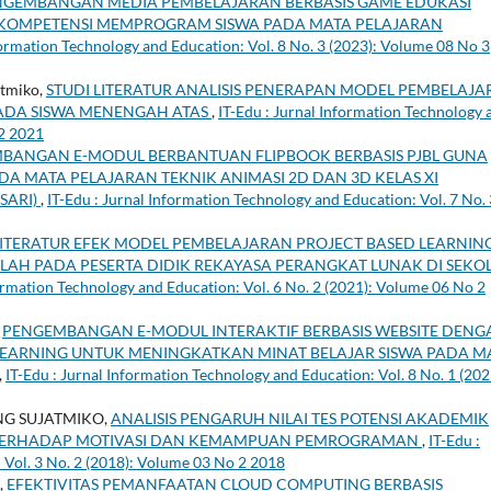
NGEMBANGAN MEDIA PEMBELAJARAN BERBASIS GAME EDUKASI
KOMPETENSI MEMPROGRAM SISWA PADA MATA PELAJARAN
formation Technology and Education: Vol. 8 No. 3 (2023): Volume 08 No 3
atmiko,
STUDI LITERATUR ANALISIS PENERAPAN MODEL PEMBELAJ
 PADA SISWA MENENGAH ATAS
,
IT-Edu : Jurnal Information Technology 
 2 2021
BANGAN E-MODUL BERBANTUAN FLIPBOOK BERBASIS PJBL GUNA
DA MATA PELAJARAN TEKNIK ANIMASI 2D DAN 3D KELAS XI
SARI)
,
IT-Edu : Jurnal Information Technology and Education: Vol. 7 No. 
LITERATUR EFEK MODEL PEMBELAJARAN PROJECT BASED LEARNIN
H PADA PESERTA DIDIK REKAYASA PERANGKAT LUNAK DI SEKO
formation Technology and Education: Vol. 6 No. 2 (2021): Volume 06 No 2
,
PENGEMBANGAN E-MODUL INTERAKTIF BERBASIS WEBSITE DENG
EARNING UNTUK MENINGKATKAN MINAT BELAJAR SISWA PADA M
,
IT-Edu : Jurnal Information Technology and Education: Vol. 8 No. 1 (202
G SUJATMIKO,
ANALISIS PENGARUH NILAI TES POTENSI AKADEMIK
 TERHADAP MOTIVASI DAN KEMAMPUAN PEMROGRAMAN
,
IT-Edu :
 Vol. 3 No. 2 (2018): Volume 03 No 2 2018
,
EFEKTIVITAS PEMANFAATAN CLOUD COMPUTING BERBASIS