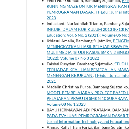
Febri Nur Ulumudin, Bambang Sujatmiko,
PE
RUNNING MAZE UNTUK MENINGKATKAN 
PEMROGRAMAN DASAR
,
IT-Edu : Jurnal In
2023
Indiastanti Nurfadhilah Trianto, Bambang Suj
INKUIRI DALAM KURIKULUM 2013 (K-13)
Education: Vol. 6 No. 2 (2021): Volume 06 No
Ikhlasul Amalia, Bambang Sujatmiko,
PENGEM
MENINGKATKAN HASIL BELAJAR SISWA PA
MULTIMEDIA (STUDI KASUS: SMKN 2 SINGO
(2022): Volume 07 No 3 2022
Faishal Rusydan, Bambang Sujatmiko,
STUDI 
TERHADAP KEAHLIAN PEMECAHAN MASALA
MENENGAH KEJURUAN
,
IT-Edu : Jurnal In
2021
Madelin Christina Purba, Bambang Sujatmiko
MODEL PEMBELAJARAN PROJECT BASED L
PELAJARAN PKWU DI SMKN 10 SURABAYA
Volume 08 No 1 2023
BAYU HERMAWAN ADI PRATAMA, BAMBAN
PADA EVALUASI PEMROGRAMAN DASAR
Jurnal Information Technology and Education:
Ahmad Rafly Irham Farizi, Bambang Sujatmiko