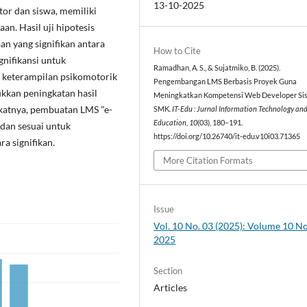
13-10-2025
tor dan siswa, memiliki
n. Hasil uji hipotesis
 yang signifikan antara
How to Cite
gnifikansi untuk
Ramadhan, A. S., & Sujatmiko, B. (2025).
k keterampilan psikomotorik
Pengembangan LMS Berbasis Proyek Guna
kkan peningkatan hasil
Meningkatkan Kompetensi Web Developer Si
gkatnya, pembuatan LMS "e-
SMK.
IT-Edu : Jurnal Information Technology an
Education
,
10
(03), 180–191.
dan sesuai untuk
https://doi.org/10.26740/it-edu.v10i03.71365
a signifikan.
More Citation Formats
Issue
Vol. 10 No. 03 (2025): Volume 10 N
2025
Section
Articles