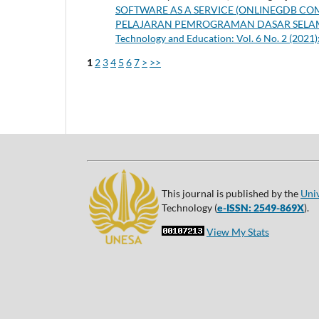
SOFTWARE AS A SERVICE (ONLINEGDB C
PELAJARAN PEMROGRAMAN DASAR SELAM
Technology and Education: Vol. 6 No. 2 (2021
1
2
3
4
5
6
7
>
>>
This journal is published by the
Uni
Technology (
e-ISSN: 2549-869X
).
View My Stats