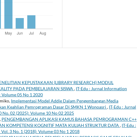
ENELITIAN KEPUSTAKAAN (LIBRARY RESEARCH) MODUL
ALITY PADA PEMBELAJARAN SISWA
,
IT-Edu : Jurnal Information
): Volume 05 No 1 2020
tmiko,
Implementasi Model Addie Dalam Pengembangan Media
tkan Keahlian Pemrograman Dasar Di SMKN 1 Wonoasri
,
IT-Edu : Jurnal
10 No. 02 (2025): Volume 10 No 02 2025
,
PENGEMBANGAN APLIKASI KAMUS BAHASA PEMROGRAMAN C++
N KOMPETENSI KOGNITIF MATA KULIAH STRUKTUR DATA
,
IT-Edu :
 Vol. 3 No. 1 (2018): Volume 03 No 1 2018