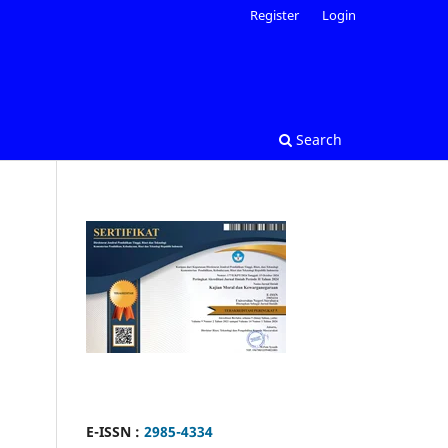
Register
Login
Search
E-ISSN :
2985-4334