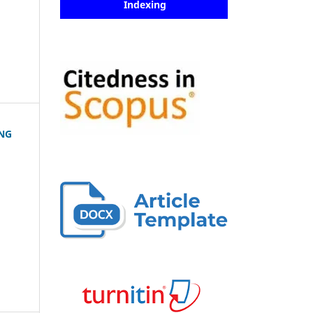
Indexing
NG