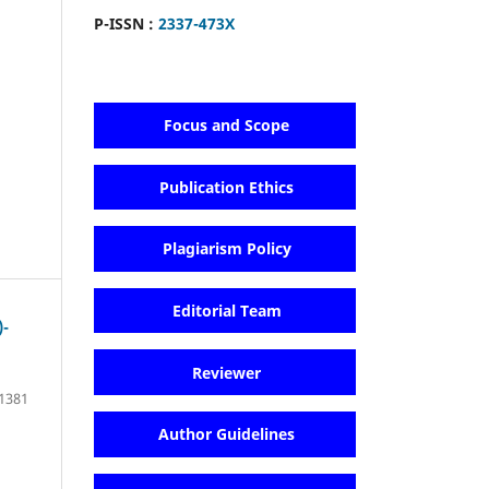
P-ISSN :
2337-473X
Focus and Scope
Publication Ethics
Plagiarism Policy
Editorial Team
-
Reviewer
1381
Author Guidelines