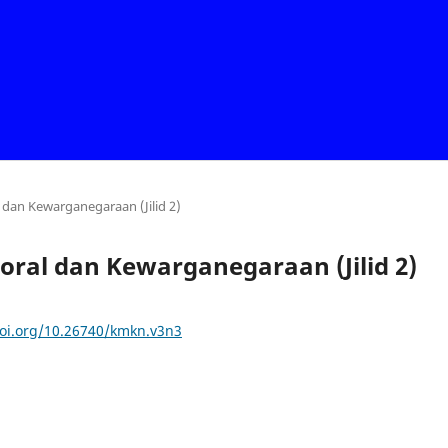
l dan Kewarganegaraan (Jilid 2)
 Moral dan Kewarganegaraan (Jilid 2)
doi.org/10.26740/kmkn.v3n3