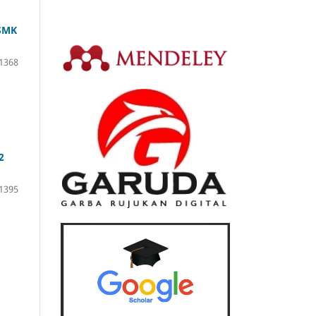
SMK
1368
2
1395