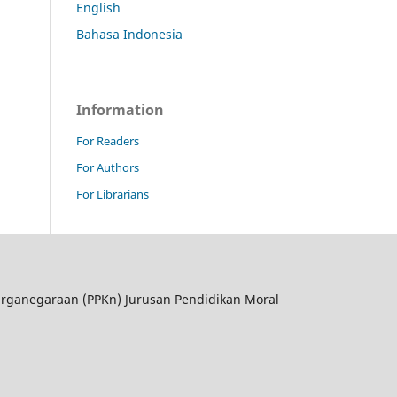
English
Bahasa Indonesia
Information
For Readers
For Authors
For Librarians
rganegaraan (PPKn) Jurusan Pendidikan Moral