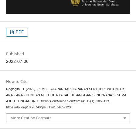
PDF
Published
2022-07-06
How to Cite
Regiagita, D. (2022). PEMBELAJARAN TARI JARANAN SENTHEREWE UNTUK
ANAK-ANAK DENGAN METODE NYACAH DI SANGGAR SENI PRANA KESUMA
AJI TULUNGAGUNG.
Jurnal Pendidikan Sendratasik
,
12
(1), 105–123.
https://doi.org/10.26740/jps.v12n1.p105-123
More Citation Formats