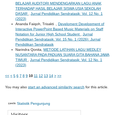
BELAJAR AUDITORI MENDENGARKAN LAGU ANAK
TERHADAP HASIL BELAJAR SISWA USIA SEKOLAH
DASAR
,
Jurnal Pendidikan Sendratasik: Vol. 12 No. 1
(2023)
Ananda Faiqoh, Trisakti .,
Develoment Development of
Interactive PowerPoint Based Music Materials on Staff
Notation for Junior High School Student
,
Jurnal
Pendidikan Sendratasik: Vol. 15 No. 1 (2026): Jurnal
Pendidikan Sendratasik
Narindra Qonita,
METODE LATIHAN LAGU MEDLEY
NUSANTARA PADA PADUAN SUARA GITA BAHANA JAWA
TIMUR
,
Jurnal Pendidikan Sendratasik: Vol. 12 No. 1
(2023)
<<
<
5
6
7
8
9
10
11
12
13
14
>
>>
You may also
start an advanced similarity search
for this article.
Statistik Pengunjung