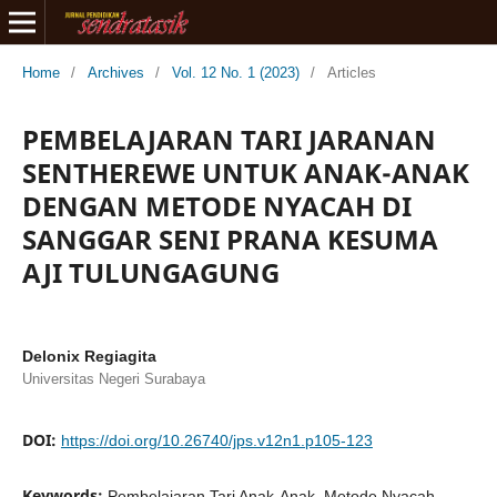
Home
/
Archives
/
Vol. 12 No. 1 (2023)
/
Articles
PEMBELAJARAN TARI JARANAN
SENTHEREWE UNTUK ANAK-ANAK
DENGAN METODE NYACAH DI
SANGGAR SENI PRANA KESUMA
AJI TULUNGAGUNG
Delonix Regiagita
Universitas Negeri Surabaya
DOI:
https://doi.org/10.26740/jps.v12n1.p105-123
Keywords:
Pembelajaran Tari Anak-Anak, Metode Nyacah,