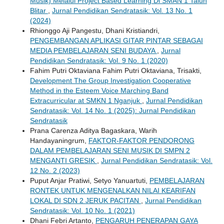
Musik) Melalui Project Based Learning Di SMAN 1 Talun
Blitar
,
Jurnal Pendidikan Sendratasik: Vol. 13 No. 1
(2024)
Rhionggo Aji Pangestu, Dhani Kristiandri,
PENGEMBANGAN APLIKASI GITAR PINTAR SEBAGAI
MEDIA PEMBELAJARAN SENI BUDAYA
,
Jurnal
Pendidikan Sendratasik: Vol. 9 No. 1 (2020)
Fahim Putri Oktaviana Fahim Putri Oktaviana, Trisakti,
Development The Group Investigation Cooperative
Method in the Esteem Voice Marching Band
Extracurricular at SMKN 1 Nganjuk
,
Jurnal Pendidikan
Sendratasik: Vol. 14 No. 1 (2025): Jurnal Pendidikan
Sendratasik
Prana Carenza Aditya Bagaskara, Warih
Handayaningrum,
FAKTOR-FAKTOR PENDORONG
DALAM PEMBELAJARAN SENI MUSIK DI SMPN 2
MENGANTI GRESIK
,
Jurnal Pendidikan Sendratasik: Vol.
12 No. 2 (2023)
Puput Anjar Pratiwi, Setyo Yanuartuti,
PEMBELAJARAN
RONTEK UNTUK MENGENALKAN NILAI KEARIFAN
LOKAL DI SDN 2 JERUK PACITAN
,
Jurnal Pendidikan
Sendratasik: Vol. 10 No. 1 (2021)
Dhani Febri Artanto,
PENGARUH PENERAPAN GAYA