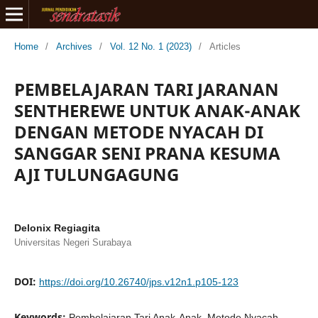
Home
/
Archives
/
Vol. 12 No. 1 (2023)
/
Articles
PEMBELAJARAN TARI JARANAN
SENTHEREWE UNTUK ANAK-ANAK
DENGAN METODE NYACAH DI
SANGGAR SENI PRANA KESUMA
AJI TULUNGAGUNG
Delonix Regiagita
Universitas Negeri Surabaya
DOI:
https://doi.org/10.26740/jps.v12n1.p105-123
Keywords:
Pembelajaran Tari Anak-Anak, Metode Nyacah,