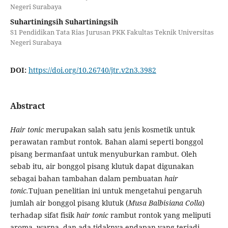
Negeri Surabaya
Suhartiningsih Suhartiningsih
S1 Pendidikan Tata Rias Jurusan PKK Fakultas Teknik Universitas
Negeri Surabaya
DOI:
https://doi.org/10.26740/jtr.v2n3.3982
Abstract
Hair tonic
merupakan salah satu jenis kosmetik untuk
perawatan rambut rontok. Bahan alami seperti bonggol
pisang bermanfaat untuk menyuburkan rambut. Oleh
sebab itu, air bonggol pisang klutuk dapat digunakan
sebagai bahan tambahan dalam pembuatan
hair
tonic.
Tujuan penelitian ini untuk mengetahui pengaruh
jumlah air bonggol pisang klutuk (
Musa Balbisiana Colla
)
terhadap sifat fisik
hair tonic
rambut rontok yang meliputi
aroma, warna, dan ada tidaknya endapan yang terjadi,