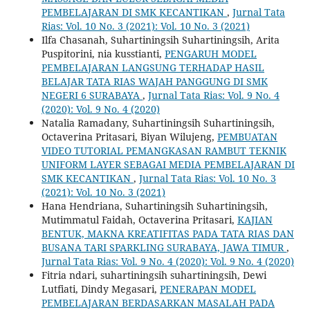
PEMBELAJARAN DI SMK KECANTIKAN
,
Jurnal Tata
Rias: Vol. 10 No. 3 (2021): Vol. 10 No. 3 (2021)
Ilfa Chasanah, Suhartiningsih Suhartiningsih, Arita
Puspitorini, nia kusstianti,
PENGARUH MODEL
PEMBELAJARAN LANGSUNG TERHADAP HASIL
BELAJAR TATA RIAS WAJAH PANGGUNG DI SMK
NEGERI 6 SURABAYA
,
Jurnal Tata Rias: Vol. 9 No. 4
(2020): Vol. 9 No. 4 (2020)
Natalia Ramadany, Suhartiningsih Suhartiningsih,
Octaverina Pritasari, Biyan Wilujeng,
PEMBUATAN
VIDEO TUTORIAL PEMANGKASAN RAMBUT TEKNIK
UNIFORM LAYER SEBAGAI MEDIA PEMBELAJARAN DI
SMK KECANTIKAN
,
Jurnal Tata Rias: Vol. 10 No. 3
(2021): Vol. 10 No. 3 (2021)
Hana Hendriana, Suhartiningsih Suhartiningsih,
Mutimmatul Faidah, Octaverina Pritasari,
KAJIAN
BENTUK, MAKNA KREATIFITAS PADA TATA RIAS DAN
BUSANA TARI SPARKLING SURABAYA, JAWA TIMUR
,
Jurnal Tata Rias: Vol. 9 No. 4 (2020): Vol. 9 No. 4 (2020)
Fitria ndari, suhartiningsih suhartiningsih, Dewi
Lutfiati, Dindy Megasari,
PENERAPAN MODEL
PEMBELAJARAN BERDASARKAN MASALAH PADA