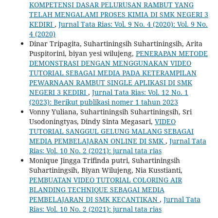
KOMPETENSI DASAR PELURUSAN RAMBUT YANG
TELAH MENGALAMI PROSES KIMIA DI SMK NEGERI 3
KEDIRI
,
Jurnal Tata Rias: Vol. 9 No. 4 (2020): Vol. 9 No.
4 (2020)
Dinar Tripagita, Suhartiningsih Suhartiningsih, Arita
Puspitorini, biyan yesi wilujeng,
PENERAPAN METODE
DEMONSTRASI DENGAN MENGGUNAKAN VIDEO
TUTORIAL SEBAGAI MEDIA PADA KETERAMPILAN
PEWARNAAN RAMBUT SINGLE APLIKASI DI SMK
NEGERI 3 KEDIRI
,
Jurnal Tata Rias: Vol. 12 No. 1
(2023): Berikut publikasi nomer 1 tahun 2023
Vonny Yuliana, Suhartiningsih Suhartiningsih, Sri
Usodoningtyas, Dindy Sinta Megasari,
VIDEO
TUTORIAL SANGGUL GELUNG MALANG SEBAGAI
MEDIA PEMBELAJARAN ONLINE DI SMK
,
Jurnal Tata
Rias: Vol. 10 No. 2 (2021): jurnal tata rias
Monique Jingga Trifinda putri, Suhartiningsih
Suhartiningsih, Biyan Wilujeng, Nia Kusstianti,
PEMBUATAN VIDEO TUTORIAL COLORING AIR
BLANDING TECHNIQUE SEBAGAI MEDIA
PEMBELAJARAN DI SMK KECANTIKAN
,
Jurnal Tata
Rias: Vol. 10 No. 2 (2021): jurnal tata rias