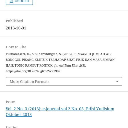
Untitled
Published
2013-10-01
How to Cite
Purnamasari, D., & Suhartiningsih, S. (2013). PENGARUH JUMLAH AIR
BONGGOL PISANG KLUTUK TERHADAP SIFAT FISIK DAN MASA SIMPAN
HAIR TONIC RAMBUT RONTOK.
Jurnal Tata Rias
,
2
(3).
https://doi.org/10.26740/jtr.v2n3.3982
More Citation Formats
Issue
Vol. 2 No. 3 (2013): e-journal vol.2 No. 03, Edisi Yudisium
Oktober 2013
Section