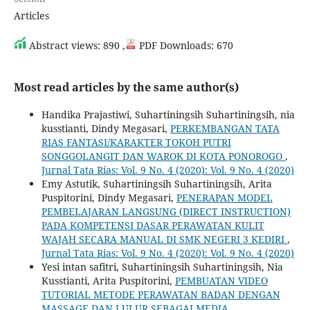
Articles
Abstract views: 890 ,
PDF Downloads: 670
Most read articles by the same author(s)
Handika Prajastiwi, Suhartiningsih Suhartiningsih, nia
kusstianti, Dindy Megasari,
PERKEMBANGAN TATA
RIAS FANTASI/KARAKTER TOKOH PUTRI
SONGGOLANGIT DAN WAROK DI KOTA PONOROGO
,
Jurnal Tata Rias: Vol. 9 No. 4 (2020): Vol. 9 No. 4 (2020)
Emy Astutik, Suhartiningsih Suhartiningsih, Arita
Puspitorini, Dindy Megasari,
PENERAPAN MODEL
PEMBELAJARAN LANGSUNG (DIRECT INSTRUCTION)
PADA KOMPETENSI DASAR PERAWATAN KULIT
WAJAH SECARA MANUAL DI SMK NEGERI 3 KEDIRI
,
Jurnal Tata Rias: Vol. 9 No. 4 (2020): Vol. 9 No. 4 (2020)
Yesi intan safitri, Suhartiningsih Suhartiningsih, Nia
Kusstianti, Arita Puspitorini,
PEMBUATAN VIDEO
TUTORIAL METODE PERAWATAN BADAN DENGAN
MASSAGE DAN LULUR SEBAGAI MEDIA