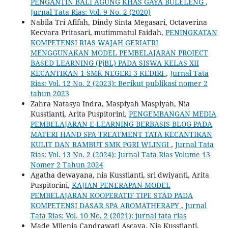
PENGANTIN BALI AGUNG KHAS GAYA BULELENG
,
Jurnal Tata Rias: Vol. 9 No. 2 (2020)
Nabila Tri Afifah, Dindy Sinta Megasari, Octaverina
Kecvara Pritasari, mutimmatul Faidah,
PENINGKATAN
KOMPETENSI RIAS WAJAH GERIATRI
MENGGUNAKAN MODEL PEMBELAJARAN PROJECT
BASED LEARNING (PjBL) PADA SISWA KELAS XII
KECANTIKAN 1 SMK NEGERI 3 KEDIRI
,
Jurnal Tata
Rias: Vol. 12 No. 2 (2023): Berikut publikasi nomer 2
tahun 2023
Zahra Natasya Indra, Maspiyah Maspiyah, Nia
Kusstianti, Arita Puspitorini,
PENGEMBANGAN MEDIA
PEMBELAJARAN E-LEARNING BERBASIS BLOG PADA
MATERI HAND SPA TREATMENT TATA KECANTIKAN
KULIT DAN RAMBUT SMK PGRI WLINGI
,
Jurnal Tata
Rias: Vol. 13 No. 2 (2024): Jurnal Tata Rias Volume 13
Nomer 2 Tahun 2024
Agatha dewayana, nia Kusstianti, sri dwiyanti, Arita
Puspitorini,
KAJIAN PENERAPAN MODEL
PEMBELAJARAN KOOPERATIF TIPE STAD PADA
KOMPETENSI DASAR SPA AROMATHERAPY
,
Jurnal
Tata Rias: Vol. 10 No. 2 (2021): jurnal tata rias
Made Milenia Candrawati Ascaya, Nia Kusstianti,