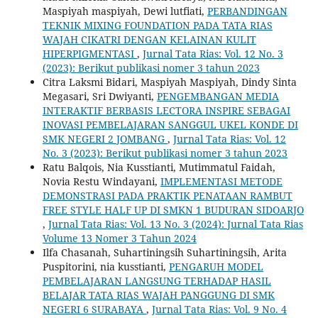
Maspiyah maspiyah, Dewi lutfiati,
PERBANDINGAN
TEKNIK MIXING FOUNDATION PADA TATA RIAS
WAJAH CIKATRI DENGAN KELAINAN KULIT
HIPERPIGMENTASI
,
Jurnal Tata Rias: Vol. 12 No. 3
(2023): Berikut publikasi nomer 3 tahun 2023
Citra Laksmi Bidari, Maspiyah Maspiyah, Dindy Sinta
Megasari, Sri Dwiyanti,
PENGEMBANGAN MEDIA
INTERAKTIF BERBASIS LECTORA INSPIRE SEBAGAI
INOVASI PEMBELAJARAN SANGGUL UKEL KONDE DI
SMK NEGERI 2 JOMBANG
,
Jurnal Tata Rias: Vol. 12
No. 3 (2023): Berikut publikasi nomer 3 tahun 2023
Ratu Balqois, Nia Kusstianti, Mutimmatul Faidah,
Novia Restu Windayani,
IMPLEMENTASI METODE
DEMONSTRASI PADA PRAKTIK PENATAAN RAMBUT
FREE STYLE HALF UP DI SMKN 1 BUDURAN SIDOARJO
,
Jurnal Tata Rias: Vol. 13 No. 3 (2024): Jurnal Tata Rias
Volume 13 Nomer 3 Tahun 2024
Ilfa Chasanah, Suhartiningsih Suhartiningsih, Arita
Puspitorini, nia kusstianti,
PENGARUH MODEL
PEMBELAJARAN LANGSUNG TERHADAP HASIL
BELAJAR TATA RIAS WAJAH PANGGUNG DI SMK
NEGERI 6 SURABAYA
,
Jurnal Tata Rias: Vol. 9 No. 4