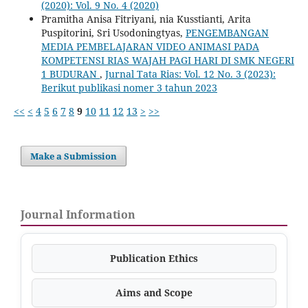
(2020): Vol. 9 No. 4 (2020)
Pramitha Anisa Fitriyani, nia Kusstianti, Arita
Puspitorini, Sri Usodoningtyas,
PENGEMBANGAN
MEDIA PEMBELAJARAN VIDEO ANIMASI PADA
KOMPETENSI RIAS WAJAH PAGI HARI DI SMK NEGERI
1 BUDURAN
,
Jurnal Tata Rias: Vol. 12 No. 3 (2023):
Berikut publikasi nomer 3 tahun 2023
<<
<
4
5
6
7
8
9
10
11
12
13
>
>>
Make a Submission
Journal Information
Publication Ethics
Aims and Scope