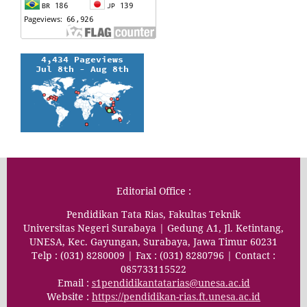
Editorial Office :
Pendidikan Tata Rias, Fakultas Teknik
Universitas Negeri Surabaya | Gedung A1, Jl. Ketintang,
UNESA, Kec. Gayungan, Surabaya, Jawa Timur 60231
Telp : (031) 8280009 | Fax : (031) 8280796 | Contact :
085733115522
Email :
s1pendidikantatarias@unesa.ac.id
Website :
https://pendidikan-rias.ft.unesa.ac.id