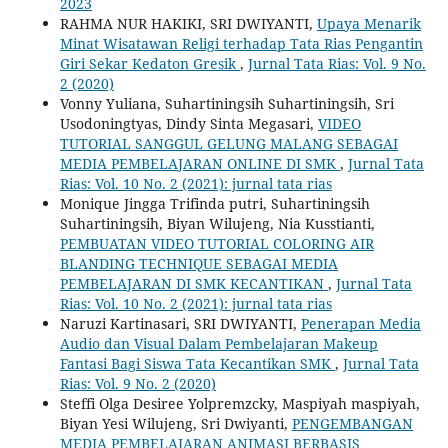
2023
RAHMA NUR HAKIKI, SRI DWIYANTI,
Upaya Menarik
Minat Wisatawan Religi terhadap Tata Rias Pengantin
Giri Sekar Kedaton Gresik
,
Jurnal Tata Rias: Vol. 9 No.
2 (2020)
Vonny Yuliana, Suhartiningsih Suhartiningsih, Sri
Usodoningtyas, Dindy Sinta Megasari,
VIDEO
TUTORIAL SANGGUL GELUNG MALANG SEBAGAI
MEDIA PEMBELAJARAN ONLINE DI SMK
,
Jurnal Tata
Rias: Vol. 10 No. 2 (2021): jurnal tata rias
Monique Jingga Trifinda putri, Suhartiningsih
Suhartiningsih, Biyan Wilujeng, Nia Kusstianti,
PEMBUATAN VIDEO TUTORIAL COLORING AIR
BLANDING TECHNIQUE SEBAGAI MEDIA
PEMBELAJARAN DI SMK KECANTIKAN
,
Jurnal Tata
Rias: Vol. 10 No. 2 (2021): jurnal tata rias
Naruzi Kartinasari, SRI DWIYANTI,
Penerapan Media
Audio dan Visual Dalam Pembelajaran Makeup
Fantasi Bagi Siswa Tata Kecantikan SMK
,
Jurnal Tata
Rias: Vol. 9 No. 2 (2020)
Steffi Olga Desiree Yolpremzcky, Maspiyah maspiyah,
Biyan Yesi Wilujeng, Sri Dwiyanti,
PENGEMBANGAN
MEDIA PEMBELAJARAN ANIMASI BERBASIS