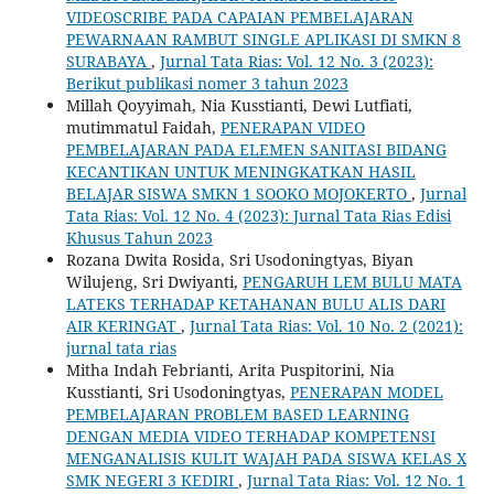
VIDEOSCRIBE PADA CAPAIAN PEMBELAJARAN
PEWARNAAN RAMBUT SINGLE APLIKASI DI SMKN 8
SURABAYA
,
Jurnal Tata Rias: Vol. 12 No. 3 (2023):
Berikut publikasi nomer 3 tahun 2023
Millah Qoyyimah, Nia Kusstianti, Dewi Lutfiati,
mutimmatul Faidah,
PENERAPAN VIDEO
PEMBELAJARAN PADA ELEMEN SANITASI BIDANG
KECANTIKAN UNTUK MENINGKATKAN HASIL
BELAJAR SISWA SMKN 1 SOOKO MOJOKERTO
,
Jurnal
Tata Rias: Vol. 12 No. 4 (2023): Jurnal Tata Rias Edisi
Khusus Tahun 2023
Rozana Dwita Rosida, Sri Usodoningtyas, Biyan
Wilujeng, Sri Dwiyanti,
PENGARUH LEM BULU MATA
LATEKS TERHADAP KETAHANAN BULU ALIS DARI
AIR KERINGAT
,
Jurnal Tata Rias: Vol. 10 No. 2 (2021):
jurnal tata rias
Mitha Indah Febrianti, Arita Puspitorini, Nia
Kusstianti, Sri Usodoningtyas,
PENERAPAN MODEL
PEMBELAJARAN PROBLEM BASED LEARNING
DENGAN MEDIA VIDEO TERHADAP KOMPETENSI
MENGANALISIS KULIT WAJAH PADA SISWA KELAS X
SMK NEGERI 3 KEDIRI
,
Jurnal Tata Rias: Vol. 12 No. 1