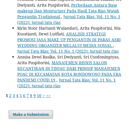
Dwiyanti, Arita Puspitorini,
Perbedaan Antara Base
makeup Dan Moisturizer Pada Hasil Tata Rias Wajah
Pengantin Tradisional
,
Jurnal Tata Rias: Vol. 11 No. 1
(2022): jurnal tata rias
Ririn Noor Hartanti Wulandari, Arita Puspitorini, Nia
Kusstianti, Dewi Lutfiati,
ANALISIS STRATEGI
PROMOSI JASA MAKE UP PENGANTIN DI PARAS ASRI
WEDDING ORGANIZER MELALUI MEDIA SOSIAL
,
Jurnal Tata Rias: Vol. 11 No. 1 (2022): jurnal tata rias
Annisa Dewi Rasika, Sri Dwiyanti, Sri Usodoningtyas,
Arita Puspitorini,
MANAJEMEN BISNIS SALON
KECANTIKAN DI TINJAU DARI PRINSIP MANAJEMEN
POAC DI KECAMATAN KOTA BONDOWOSO PADA ERA
PANDEMI COVID 19
,
Jurnal Tata Rias: Vol. 11 No. 1
(2022): jurnal tata rias
1
2
3
4
5
6
7
8
9
10
>
>>
Make a Submission