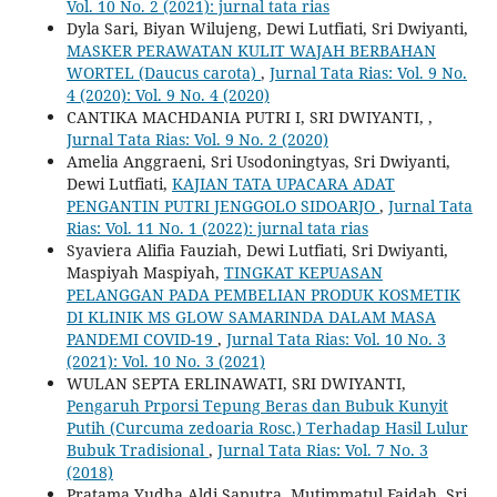
Vol. 10 No. 2 (2021): jurnal tata rias
Dyla Sari, Biyan Wilujeng, Dewi Lutfiati, Sri Dwiyanti,
MASKER PERAWATAN KULIT WAJAH BERBAHAN
WORTEL (Daucus carota)
,
Jurnal Tata Rias: Vol. 9 No.
4 (2020): Vol. 9 No. 4 (2020)
CANTIKA MACHDANIA PUTRI I, SRI DWIYANTI,
,
Jurnal Tata Rias: Vol. 9 No. 2 (2020)
Amelia Anggraeni, Sri Usodoningtyas, Sri Dwiyanti,
Dewi Lutfiati,
KAJIAN TATA UPACARA ADAT
PENGANTIN PUTRI JENGGOLO SIDOARJO
,
Jurnal Tata
Rias: Vol. 11 No. 1 (2022): jurnal tata rias
Syaviera Alifia Fauziah, Dewi Lutfiati, Sri Dwiyanti,
Maspiyah Maspiyah,
TINGKAT KEPUASAN
PELANGGAN PADA PEMBELIAN PRODUK KOSMETIK
DI KLINIK MS GLOW SAMARINDA DALAM MASA
PANDEMI COVID-19
,
Jurnal Tata Rias: Vol. 10 No. 3
(2021): Vol. 10 No. 3 (2021)
WULAN SEPTA ERLINAWATI, SRI DWIYANTI,
Pengaruh Prporsi Tepung Beras dan Bubuk Kunyit
Putih (Curcuma zedoaria Rosc.) Terhadap Hasil Lulur
Bubuk Tradisional
,
Jurnal Tata Rias: Vol. 7 No. 3
(2018)
Pratama Yudha Aldi Saputra, Mutimmatul Faidah, Sri