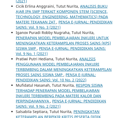
(2021)
Cicik Erlina Anggraini, Tutut Nurita,
ANALISIS BUKU
AJAR IPA SMP TERKAIT KOMPONEN STEM (SCIENCE,
TECHNOLOGY, ENGINEERING, MATHEMATICS) PADA
MATERI TEKANAN ZAT
,
PENSA E-JURNAL: PENDIDIKAN
SAINS: Vol. 9 No. 3 (2021)
Iganov Puradi Robby Nugraha, Tutut Nurita,
PENERAPAN MODEL PEMBELAJARAN INKUIRI UNTUK
MENINGKATKAN KETERAMPILAN PROSES SAINS (KPS)
SISWA SMP
,
PENSA E-JURNAL: PENDIDIKAN SAINS:
Vol. 9 No. 1 (2021)
Pratiwi Putri Hediana, Tutut Nurita,
ANALISIS
PENGGUNAAN MODEL PEMBELAJARAN INKUIRI
TERBIMBING DALAM MENINGKATKAN KETERAMPILAN
PROSES SAINS SISWA SMP
,
PENSA E-JURNAL:
PENDIDIKAN SAINS: Vol. 10 No. 2 (2022)
Mufidatul Hasanah, Tutut Nurita,
RESPON SISWA
TERHADAP PENERAPAN MODEL PEMBELAJARAN
INKUIRI TERBIMBING PADA MATERI KALOR DAN
PERPINDAHANNYA
,
PENSA E-JURNAL: PENDIDIKAN
SAINS: Vol. 9 No. 2 (2021)
Salsabila Septiara, Tutut Nurita,
PENINGKATAN
KETERAMPILAN BERPIKIR KRITIS PESERTA DIDIK