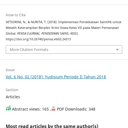
How to Cite
SETIORINI, N., & NURITA, T. (2018). Implementasi Pendekataan Saintifik untuk
Melatih Keterampilan Berpikir Kritis Siswa Kelas VII pada Materi Pemanasan
Global.
PENSA E-JURNAL: PENDIDIKAN SAINS
,
6
(02).
https://doi.org/10.26740/pensa.v6i02.24313
More Citation Formats
Issue
Vol. 6 No. 02 (2018): Yudisium Periode II Tahun 2018
Section
Articles
Abstract views: 165 ,
PDF Downloads: 348
Most read articles by the same author(s)