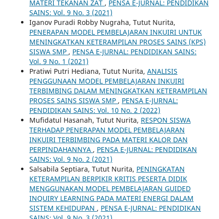
MATERI TEKANAN ZAT
,
PENSA E-JURNAL: PENDIDIKAN
SAINS: Vol. 9 No. 3 (2021)
Iganov Puradi Robby Nugraha, Tutut Nurita,
PENERAPAN MODEL PEMBELAJARAN INKUIRI UNTUK
MENINGKATKAN KETERAMPILAN PROSES SAINS (KPS)
SISWA SMP
,
PENSA E-JURNAL: PENDIDIKAN SAINS:
Vol. 9 No. 1 (2021)
Pratiwi Putri Hediana, Tutut Nurita,
ANALISIS
PENGGUNAAN MODEL PEMBELAJARAN INKUIRI
TERBIMBING DALAM MENINGKATKAN KETERAMPILAN
PROSES SAINS SISWA SMP
,
PENSA E-JURNAL:
PENDIDIKAN SAINS: Vol. 10 No. 2 (2022)
Mufidatul Hasanah, Tutut Nurita,
RESPON SISWA
TERHADAP PENERAPAN MODEL PEMBELAJARAN
INKUIRI TERBIMBING PADA MATERI KALOR DAN
PERPINDAHANNYA
,
PENSA E-JURNAL: PENDIDIKAN
SAINS: Vol. 9 No. 2 (2021)
Salsabila Septiara, Tutut Nurita,
PENINGKATAN
KETERAMPILAN BERPIKIR KRITIS PESERTA DIDIK
MENGGUNAKAN MODEL PEMBELAJARAN GUIDED
INQUIRY LEARNING PADA MATERI ENERGI DALAM
SISTEM KEHIDUPAN
,
PENSA E-JURNAL: PENDIDIKAN
SAINS: Vol. 9 No. 3 (2021)