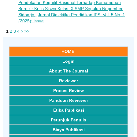
Pendekatan Kognitif Rasional Terhadap Kemampuan
Berpikir Kritis Siswa Kelas IX SMP Sepuluh Nopember
Sidoarjo
,
Jurnal Dialektika Pendidikan IPS: Vol. 5 No. 1
(2025): issue
1
2
3
4
>
>>
HOME
Login
About The Journal
Reviewer
Proses Review
Panduan Reviewer
Etika Publikasi
Petunjuk Penulis
Biaya Publikasi