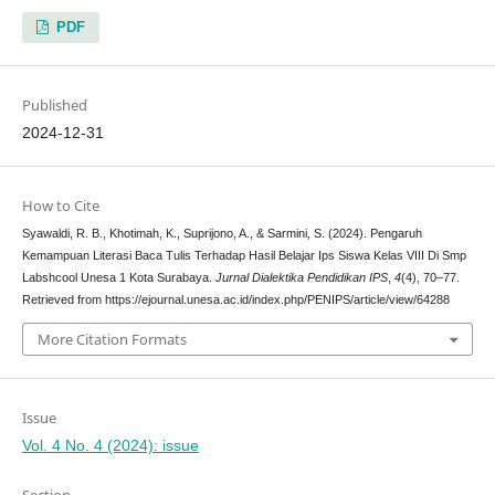
PDF
Published
2024-12-31
How to Cite
Syawaldi, R. B., Khotimah, K., Suprijono, A., & Sarmini, S. (2024). Pengaruh
Kemampuan Literasi Baca Tulis Terhadap Hasil Belajar Ips Siswa Kelas VIII Di Smp
Labshcool Unesa 1 Kota Surabaya.
Jurnal Dialektika Pendidikan IPS
,
4
(4), 70–77.
Retrieved from https://ejournal.unesa.ac.id/index.php/PENIPS/article/view/64288
More Citation Formats
Issue
Vol. 4 No. 4 (2024): issue
Section