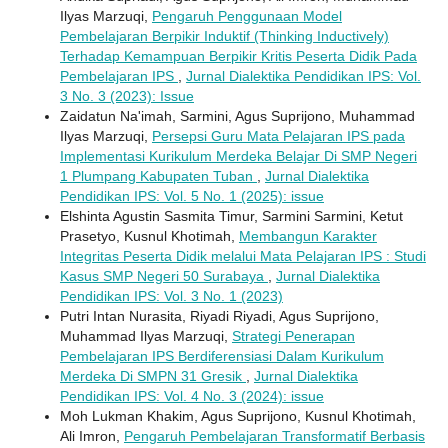
Ilyas Marzuqi,
Pengaruh Penggunaan Model
Pembelajaran Berpikir Induktif (Thinking Inductively)
Terhadap Kemampuan Berpikir Kritis Peserta Didik Pada
Pembelajaran IPS
,
Jurnal Dialektika Pendidikan IPS: Vol.
3 No. 3 (2023): Issue
Zaidatun Na'imah, Sarmini, Agus Suprijono, Muhammad
Ilyas Marzuqi,
Persepsi Guru Mata Pelajaran IPS pada
Implementasi Kurikulum Merdeka Belajar Di SMP Negeri
1 Plumpang Kabupaten Tuban
,
Jurnal Dialektika
Pendidikan IPS: Vol. 5 No. 1 (2025): issue
Elshinta Agustin Sasmita Timur, Sarmini Sarmini, Ketut
Prasetyo, Kusnul Khotimah,
Membangun Karakter
Integritas Peserta Didik melalui Mata Pelajaran IPS : Studi
Kasus SMP Negeri 50 Surabaya
,
Jurnal Dialektika
Pendidikan IPS: Vol. 3 No. 1 (2023)
Putri Intan Nurasita, Riyadi Riyadi, Agus Suprijono,
Muhammad Ilyas Marzuqi,
Strategi Penerapan
Pembelajaran IPS Berdiferensiasi Dalam Kurikulum
Merdeka Di SMPN 31 Gresik
,
Jurnal Dialektika
Pendidikan IPS: Vol. 4 No. 3 (2024): issue
Moh Lukman Khakim, Agus Suprijono, Kusnul Khotimah,
Ali Imron,
Pengaruh Pembelajaran Transformatif Berbasis