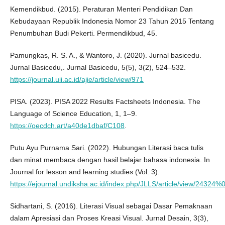
Kemendikbud. (2015). Peraturan Menteri Pendidikan Dan
Kebudayaan Republik Indonesia Nomor 23 Tahun 2015 Tentang
Penumbuhan Budi Pekerti. Permendikbud, 45.
Pamungkas, R. S. A., & Wantoro, J. (2020). Jurnal basicedu.
Jurnal Basicedu,. Jurnal Basicedu, 5(5), 3(2), 524–532.
https://journal.uii.ac.id/ajie/article/view/971
PISA. (2023). PISA 2022 Results Factsheets Indonesia. The
Language of Science Education, 1, 1–9.
https://oecdch.art/a40de1dbaf/C108
.
Putu Ayu Purnama Sari. (2022). Hubungan Literasi baca tulis
dan minat membaca dengan hasil belajar bahasa indonesia. In
Journal for lesson and learning studies (Vol. 3).
https://ejournal.undiksha.ac.id/index.php/JLLS/article/view/24324%
Sidhartani, S. (2016). Literasi Visual sebagai Dasar Pemaknaan
dalam Apresiasi dan Proses Kreasi Visual. Jurnal Desain, 3(3),