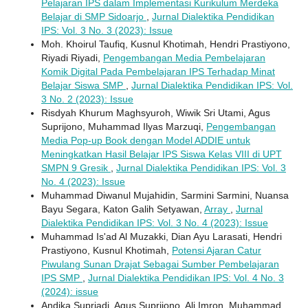
Pelajaran IPS dalam Implementasi Kurikulum Merdeka
Belajar di SMP Sidoarjo
,
Jurnal Dialektika Pendidikan
IPS: Vol. 3 No. 3 (2023): Issue
Moh. Khoirul Taufiq, Kusnul Khotimah, Hendri Prastiyono,
Riyadi Riyadi,
Pengembangan Media Pembelajaran
Komik Digital Pada Pembelajaran IPS Terhadap Minat
Belajar Siswa SMP
,
Jurnal Dialektika Pendidikan IPS: Vol.
3 No. 2 (2023): Issue
Risdyah Khurum Maghsyuroh, Wiwik Sri Utami, Agus
Suprijono, Muhammad Ilyas Marzuqi,
Pengembangan
Media Pop-up Book dengan Model ADDIE untuk
Meningkatkan Hasil Belajar IPS Siswa Kelas VIII di UPT
SMPN 9 Gresik
,
Jurnal Dialektika Pendidikan IPS: Vol. 3
No. 4 (2023): Issue
Muhammad Diwanul Mujahidin, Sarmini Sarmini, Nuansa
Bayu Segara, Katon Galih Setyawan,
Array
,
Jurnal
Dialektika Pendidikan IPS: Vol. 3 No. 4 (2023): Issue
Muhammad Is'ad Al Muzakki, Dian Ayu Larasati, Hendri
Prastiyono, Kusnul Khotimah,
Potensi Ajaran Catur
Piwulang Sunan Drajat Sebagai Sumber Pembelajaran
IPS SMP
,
Jurnal Dialektika Pendidikan IPS: Vol. 4 No. 3
(2024): issue
Andika Supriadi, Agus Suprijono, Ali Imron, Muhammad