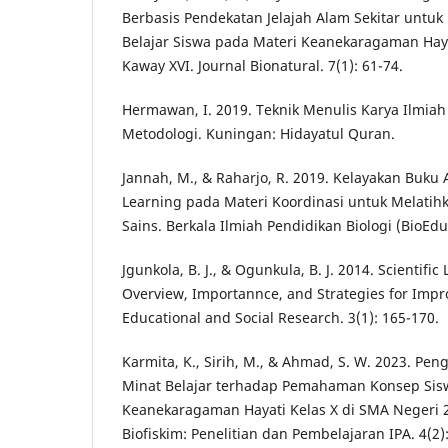
Berbasis Pendekatan Jelajah Alam Sekitar untuk
Belajar Siswa pada Materi Keanekaragaman Haya
Kaway XVI. Journal Bionatural. 7(1): 61-74.
Hermawan, I. 2019. Teknik Menulis Karya Ilmiah
Metodologi. Kuningan: Hidayatul Quran.
Jannah, M., & Raharjo, R. 2019. Kelayakan Buku
Learning pada Materi Koordinasi untuk Melati
Sains. Berkala Ilmiah Pendidikan Biologi (BioEdu)
Jgunkola, B. J., & Ogunkula, B. J. 2014. Scientific
Overview, Importannce, and Strategies for Impr
Educational and Social Research. 3(1): 165-170.
Karmita, K., Sirih, M., & Ahmad, S. W. 2023. Pen
Minat Belajar terhadap Pemahaman Konsep Sis
Keanekaragaman Hayati Kelas X di SMA Negeri 2
Biofiskim: Penelitian dan Pembelajaran IPA. 4(2)