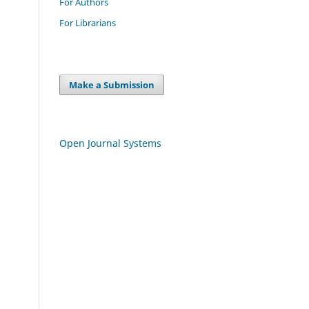
For Authors
For Librarians
Make a Submission
Open Journal Systems