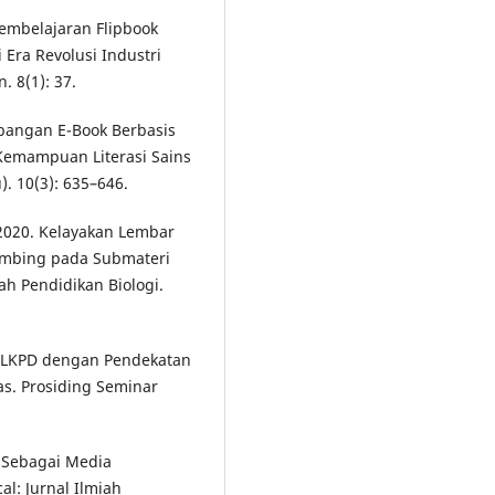
embelajaran Flipbook
Era Revolusi Industri
. 8(1): 37.
mbangan E-Book Berbasis
Kemampuan Literasi Sains
). 10(3): 635–646.
. 2020. Kelayakan Lembar
rbimbing pada Submateri
iah Pendidikan Biologi.
k E-LKPD dengan Pendekatan
s. Prosiding Seminar
o Sebagai Media
l: Jurnal Ilmiah