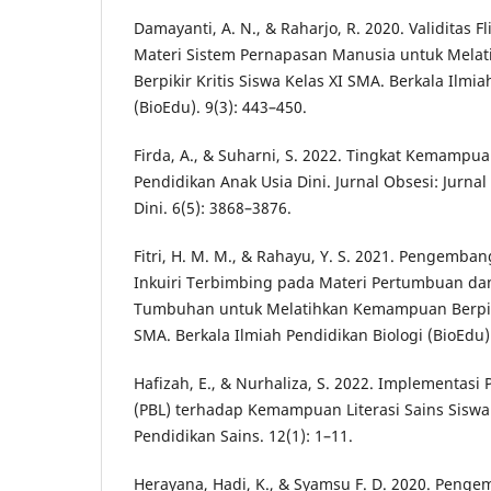
Damayanti, A. N., & Raharjo, R. 2020. Validitas F
Materi Sistem Pernapasan Manusia untuk Mel
Berpikir Kritis Siswa Kelas XI SMA. Berkala Ilmia
(BioEdu). 9(3): 443–450.
Firda, A., & Suharni, S. 2022. Tingkat Kemampua
Pendidikan Anak Usia Dini. Jurnal Obsesi: Jurna
Dini. 6(5): 3868–3876.
Fitri, H. M. M., & Rahayu, Y. S. 2021. Pengemba
Inkuiri Terbimbing pada Materi Pertumbuan d
Tumbuhan untuk Melatihkan Kemampuan Berpikir
SMA. Berkala Ilmiah Pendidikan Biologi (BioEdu).
Hafizah, E., & Nurhaliza, S. 2022. Implementasi
(PBL) terhadap Kemampuan Literasi Sains Siswa
Pendidikan Sains. 12(1): 1–11.
Herayana, Hadi, K., & Syamsu F. D. 2020. Peng