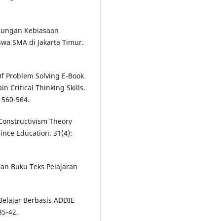
Hubungan Kebiasaan
a SMA di Jakarta Timur.
y Of Problem Solving E-Book
n Critical Thinking Skills.
: 560-564.
. Constructivism Theory
ince Education. 31(4):
an Buku Teks Pelajaran
.
elajar Berbasis ADDIE
35-42.