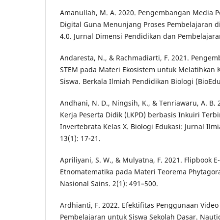
Amanullah, M. A. 2020. Pengembangan Media P
Digital Guna Menunjang Proses Pembelajaran di 
4.0. Jurnal Dimensi Pendidikan dan Pembelajaran
Andaresta, N., & Rachmadiarti, F. 2021. Penge
STEM pada Materi Ekosistem untuk Melatihkan 
Siswa. Berkala Ilmiah Pendidikan Biologi (BioEdu
Andhani, N. D., Ningsih, K., & Tenriawaru, A. B
Kerja Peserta Didik (LKPD) berbasis Inkuiri Te
Invertebrata Kelas X. Biologi Edukasi: Jurnal Ilm
13(1): 17-21.
Apriliyani, S. W., & Mulyatna, F. 2021. Flipboo
Etnomatematika pada Materi Teorema Phytagora
Nasional Sains. 2(1): 491–500.
Ardhianti, F. 2022. Efektifitas Penggunaan Vide
Pembelajaran untuk Siswa Sekolah Dasar. Nautica