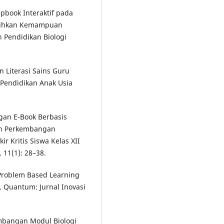
lipbook Interaktif pada
atihkan Kemampuan
h Pendidikan Biologi
n Literasi Sains Guru
l Pendidikan Anak Usia
ngan E-Book Berbasis
an Perkembangan
 Kritis Siswa Kelas XII
 11(1): 28–38.
 Problem Based Learning
. Quantum: Jurnal Inovasi
embangan Modul Biologi