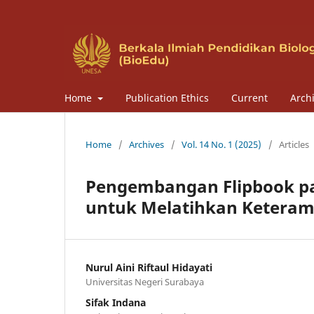
Home
Publication Ethics
Current
Arch
Home
/
Archives
/
Vol. 14 No. 1 (2025)
/
Articles
Pengembangan Flipbook p
untuk Melatihkan Keterampi
Nurul Aini Riftaul Hidayati
Universitas Negeri Surabaya
Sifak Indana