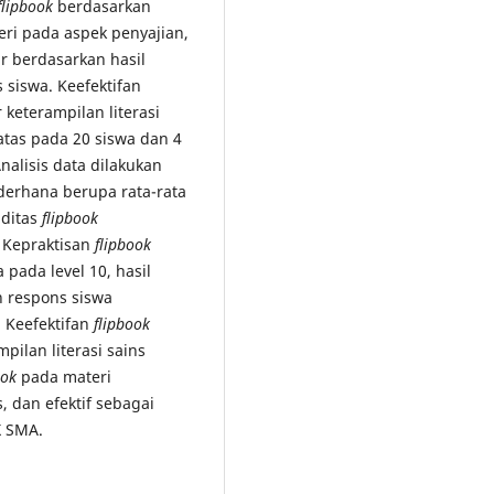
flipbook
berdasarkan
teri pada aspek penyajian,
r berdasarkan hasil
 siswa. Keefektifan
 keterampilan literasi
batas pada 20 siswa dan 4
alisis data dilakukan
sederhana berupa rata-rata
iditas
flipbook
 Kepraktisan
flipbook
 pada level 10, hasil
 respons siswa
 Keefektifan
flipbook
pilan literasi sains
ook
pada materi
, dan efektif sebagai
X SMA.