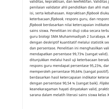
validitas, kepraktisan, dan keefektifan. Validitas
penilaian validator ahli pendidikan dan ahli ma
isi, serta kebahasaan. Kepraktisan
flipbook
diuku
keterbacaan
flipbook,
respons guru, dan respons
flipbook
berdasarkan nilai ketercapaian indikator
sains siswa. Penelitian ini diuji coba secara ter
guru biologi SMA Muhammadiyah 2 Surabaya. An
dengan deskriptif kuantitatif melalui statistik 
dan persentase. Penelitian ini menghasilkan val
mendapatkan persentase 99,73% (sangat valid).
ditunjukkan melalui hasil uji keterbacaan berada
respons guru mendapat persentase 95,23%, dan
memperoleh persentase 99,64% (sangat positif).
berdasarkan hasil ketercapaian indikator keteram
dengan persentase 90,54 % (sangat baik).
Flipb
keanekaragaman hayati dinyatakan valid, praktis
sarana dalam melatih literasi sains siswa kelas 