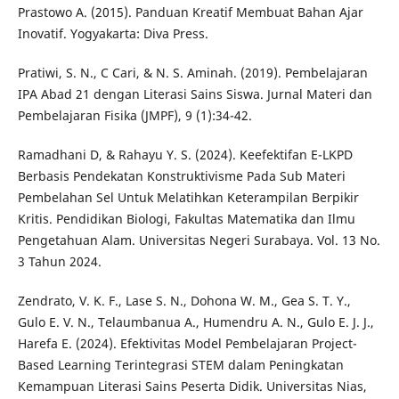
Prastowo A. (2015). Panduan Kreatif Membuat Bahan Ajar
Inovatif. Yogyakarta: Diva Press.
Pratiwi, S. N., C Cari, & N. S. Aminah. (2019). Pembelajaran
IPA Abad 21 dengan Literasi Sains Siswa. Jurnal Materi dan
Pembelajaran Fisika (JMPF), 9 (1):34-42.
Ramadhani D, & Rahayu Y. S. (2024). Keefektifan E-LKPD
Berbasis Pendekatan Konstruktivisme Pada Sub Materi
Pembelahan Sel Untuk Melatihkan Keterampilan Berpikir
Kritis. Pendidikan Biologi, Fakultas Matematika dan Ilmu
Pengetahuan Alam. Universitas Negeri Surabaya. Vol. 13 No.
3 Tahun 2024.
Zendrato, V. K. F., Lase S. N., Dohona W. M., Gea S. T. Y.,
Gulo E. V. N., Telaumbanua A., Humendru A. N., Gulo E. J. J.,
Harefa E. (2024). Efektivitas Model Pembelajaran Project-
Based Learning Terintegrasi STEM dalam Peningkatan
Kemampuan Literasi Sains Peserta Didik. Universitas Nias,