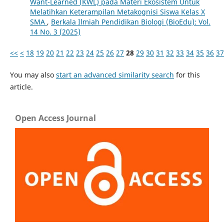
Want-Learned (KWL) pada Materi Ekosistem Untuk
Melatihkan Keterampilan Metakognisi Siswa Kelas X
SMA
,
Berkala Ilmiah Pendidikan Biologi (BioEdu): Vol.
14 No. 3 (2025)
<<
<
18
19
20
21
22
23
24
25
26
27
28
29
30
31
32
33
34
35
36
37
You may also
start an advanced similarity search
for this
article.
Open Access Journal