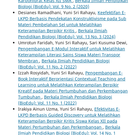
Karbohidrat Kelas XII SMA
,
Berkala Ilmiah Pendidikan
Biologi (BioEdu): Vol. 9 No. 2 (2020)
Desianes Ramadhani, Yuni Sri Rahayu,
Keefektifan E-
LKPD Berbasis Pendekatan Konstruktivisme pada Sub
Materi Pembelahan Sel untuk Melatihkan
Keterampilan Berpikir Kritis
,
Berkala Ilmiah
Pendidikan Biologi (BioEdu): Vol. 13 No. 3 (2024)
Umrotun Faridah, Yuni Sri Rahayu, Sari Kusuma Dewi,
Pengembangan E-Modul Interaktif untuk Melatihkan
Keterampilan Literasi Sains Siswa Materi Transpor
Membran
,
Berkala Ilmiah Pendidikan Biologi
(BioEdu): Vol. 11 No. 2 (2022)
Izzah Rosyidah, Yuni Sri Rahayu,
Pengembangan E-
Book Interaktif Berorientasi Contextual Teaching and
Learning untuk Melatihkan Keterampilan Berpikir
Kreatif pada Materi Pertumbuhan dan Perkembangan
Tumbuhan
,
Berkala Ilmiah Pendidikan Biologi
(BioEdu): Vol. 11 No. 1 (2022)
Irakiya Ainun Uzma, Yuni Sri Rahayu,
Efektivitas E-
LKPD Berbasis Guided Discovery untuk Melatihkan
Keterampilan Berpikir Kritis Siswa Kelas XII pada
Materi Pertumbuhan dan Perkembangan
,
Berkala
Ilmiah Pendidikan Biologi (BioEdu): Vol. 14 No. 1