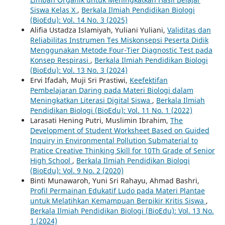
Siswa Kelas X
,
Berkala Ilmiah Pendidikan Biologi
(BioEdu): Vol. 14 No. 3 (2025)
Alifia Ustadza Islamiyah, Yuliani Yuliani,
Validitas dan
Reliabilitas Instrumen Tes Miskonsepsi Peserta Didik
Menggunakan Metode Four-Tier Diagnostic Test pada
Konsep Respirasi
,
Berkala Ilmiah Pendidikan Biologi
(BioEdu): Vol. 13 No. 3 (2024)
Ervi Ifadah, Muji Sri Prastiwi,
Keefektifan
Pembelajaran Daring pada Materi Biologi dalam
Meningkatkan Literasi Digital Siswa
,
Berkala Ilmiah
Pendidikan Biologi (BioEdu): Vol. 11 No. 1 (2022)
Larasati Hening Putri, Muslimin Ibrahim,
The
Development of Student Worksheet Based on Guided
Inquiry in Environmental Pollution Submaterial to
Pratice Creative Thinking Skill for 10Th Grade of Senior
High School
,
Berkala Ilmiah Pendidikan Biologi
(BioEdu): Vol. 9 No. 2 (2020)
Binti Munawaroh, Yuni Sri Rahayu, Ahmad Bashri,
Profil Permainan Edukatif Ludo pada Materi Plantae
untuk Melatihkan Kemampuan Berpikir Kritis Siswa
,
Berkala Ilmiah Pendidikan Biologi (BioEdu): Vol. 13 No.
1 (2024)