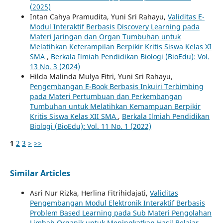
(2025)
Intan Cahya Pramudita, Yuni Sri Rahayu,
Validitas E-
Modul Interaktif Berbasis Discovery Learning pada
Materi Jaringan dan Organ Tumbuhan untuk
Melatihkan Keterampilan Berpikir Kritis Siswa Kelas XI
SMA
,
Berkala Ilmiah Pendidikan Biologi (BioEdu): Vol.
13 No. 3 (2024)
Hilda Malinda Mulya Fitri, Yuni Sri Rahayu,
Pengembangan E-Book Berbasis Inkuiri Terbimbing
pada Materi Pertumbuan dan Perkembangan
Tumbuhan untuk Melatihkan Kemampuan Berpikir
Kritis Siswa Kelas XII SMA
,
Berkala Ilmiah Pendidikan
Biologi (BioEdu): Vol. 11 No. 1 (2022)
1
2
3
>
>>
Similar Articles
Asri Nur Rizka, Herlina Fitrihidajati,
Validitas
Pengembangan Modul Elektronik Interaktif Berbasis
Problem Based Learning pada Sub Materi Pengolahan
Limbah Organik untuk Meningkatkan Hasil Belajar