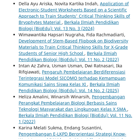
Della Ayu Ariska, Novita Kartika Indah,
Application of
Electronic-Student Worksheets Based on a Scientific
Approach to Train Students' Critical Thinking Skills of
Bryophytes Material
,
Berkala Ilmiah Pendidikan
Biologi (BioEdu): Vol. 13 No. 3 (2024)
Wimawantika Hapsari Nugraha, Fida Rachmadiarti,
Development of Stem-Based Flipbook on Biodiversity
Materials to Train Critical Thinking Skills for X-Grade
Students of Senior High School
,
Berkala Ilmiah
Pendidikan Biologi (BioEdu): Vol. 11 No. 2 (2022)
Intan Az Zahra, Usman Usman, Dwi Ratnasari, Ika
Rifqiawati,
Pengaruh Pembelajaran Berdiferensiasi
Terintegrasi Model SICOMO terhadap Kemampuan
Komunikasi Sains Siswa Kelas XI
,
Berkala Ilmiah
Pendidikan Biologi (BioEdu): Vol. 14 No. 2 (2025)
Heliza Amalini, Winarsih Winarsih,
Pengembangan
Perangkat Pembelajaran Biologi Berbasis Sains
Teknologi Masyarakat dan Lingkungan Kelas X SMA
,
Berkala Ilmiah Pendidikan Biologi (BioEdu): Vol. 11 No.
1 (2022)
Karina Melati Sukma, Endang Susantini,
Pengembangan E-LKPD Berorientasi Strategi Know-