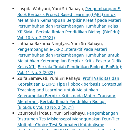
Luspita Wahyuni, Yuni Sri Rahayu,
Pengembangan E-
Book Berbasis Project Based Learning (PjBL) untuk
Melatihkan Kemampuan Berpikir Kreatif pada Materi
Pertumbuhan dan Perkembangan Tumbuhan Kelas
XII SMA
,
Berkala Ilmiah Pendidikan Biologi (BioEdu):
Vol. 10 No. 2 (2021)
Lutfiana Rakhma Ningtyas, Yuni Sri Rahayu,
Pengembangan e-LKPD Interaktif Pada Materi
Pertumbuhan dan Perkembangan Tumbuhan untuk
Melatihkan Keterampilan Berpikir Kritis Peserta Didik
Kelas XII
,
Berkala Ilmiah Pendidikan Biologi (BioEdu):
Vol. 11 No. 3 (2022)
Zulfa Samawati, Yuni Sri Rahayu,
Profil Validitas dan
Kepraktisan E-LKPD Tipe Flipbook berbasis Contextual
Teaching and Learning untuk Melatihkan
Keterampilan Berpikir Kritis pada Materi Transpor
Membran
,
Berkala Ilmiah Pendidikan Biologi
(BioEdu): Vol. 10 No. 2 (2021)
Dzurrotul Firdaus, Yuni Sri Rahayu,
Pengembangan
Instrumen Tes Miskonsepsi Menggunakan Four-Tier
Multiple-Choice Test Submateri Katabolisme