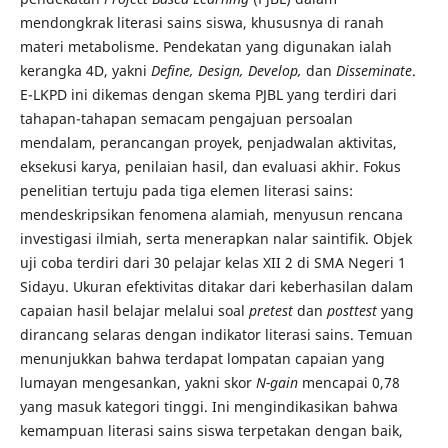
mendongkrak literasi sains siswa, khususnya di ranah
materi metabolisme. Pendekatan yang digunakan ialah
kerangka 4D, yakni
Define, Design, Develop,
dan
Disseminate
.
E-LKPD ini dikemas dengan skema PJBL yang terdiri dari
tahapan-tahapan semacam pengajuan persoalan
mendalam, perancangan proyek, penjadwalan aktivitas,
eksekusi karya, penilaian hasil, dan evaluasi akhir. Fokus
penelitian tertuju pada tiga elemen literasi sains:
mendeskripsikan fenomena alamiah, menyusun rencana
investigasi ilmiah, serta menerapkan nalar saintifik. Objek
uji coba terdiri dari 30 pelajar kelas XII 2 di SMA Negeri 1
Sidayu. Ukuran efektivitas ditakar dari keberhasilan dalam
capaian hasil belajar melalui soal
pretest
dan
posttest
yang
dirancang selaras dengan indikator literasi sains. Temuan
menunjukkan bahwa terdapat lompatan capaian yang
lumayan mengesankan, yakni skor
N-gain
mencapai 0,78
yang masuk kategori tinggi. Ini mengindikasikan bahwa
kemampuan literasi sains siswa terpetakan dengan baik,