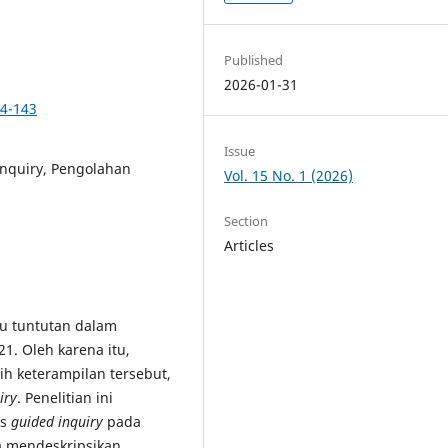
Published
2026-01-31
34-143
Issue
Inquiry, Pengolahan
Vol. 15 No. 1 (2026)
Section
Articles
tu tuntutan dalam
. Oleh karena itu,
ih keterampilan tersebut,
iry
. Penelitian ini
is
guided inquiry
pada
a mendeskripsikan