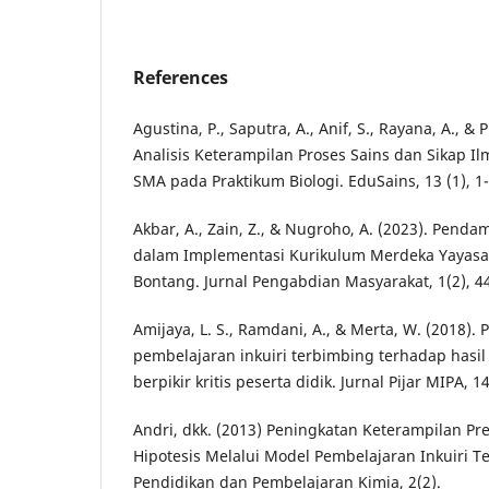
References
Agustina, P., Saputra, A., Anif, S., Rayana, A., & 
Analisis Keterampilan Proses Sains dan Sikap Il
SMA pada Praktikum Biologi. EduSains, 13 (1), 1-
Akbar, A., Zain, Z., & Nugroho, A. (2023). Penda
dalam Implementasi Kurikulum Merdeka Yayas
Bontang. Jurnal Pengabdian Masyarakat, 1(2), 4
Amijaya, L. S., Ramdani, A., & Merta, W. (2018)
pembelajaran inkuiri terbimbing terhadap hasi
berpikir kritis peserta didik. Jurnal Pijar MIPA, 14
Andri, dkk. (2013) Peningkatan Keterampilan P
Hipotesis Melalui Model Pembelajaran Inkuiri T
Pendidikan dan Pembelajaran Kimia, 2(2).