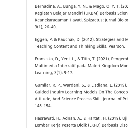
Bernadina, A., Bunga, Y. N., & Mago, O. Y. T. (
Kegiatan Belajar Mandiri (UKBM) Berbasis Scient
Keanekaragaman Hayati. Spizaetus: Jurnal Biolog
3(1), 26–40.
Eggen, P. & Kauchak, D. (2012). Strategies and 
Teaching Content and Thinking Skills. Pearson.
Fransiska, D., Yeni, L., & Titin, T. (2021). Pen
Multimedia Interkatif pada Materi Kingdom Mone
Learning, 3(1): 9-17.
Gumilar, R. P., Wardani, S., & Lisdiana, L. (2019
Guided Inquiry Learning Models On The Concept 
Attitude, And Science Process Skill. Journal of Pr
148–154.
Hasrawati, H., Adnan, A., & Hartati, H. (2019). 
Lembar Kerja Peserta Didik (LKPD) Berbasis Dis