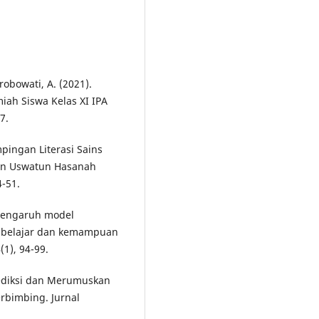
Probowati, A. (2021).
miah Siswa Kelas XI IPA
7.
mpingan Literasi Sains
an Uswatun Hasanah
4-51.
. Pengaruh model
l belajar dan kemampuan
(1), 94-99.
rediksi dan Merumuskan
erbimbing. Jurnal