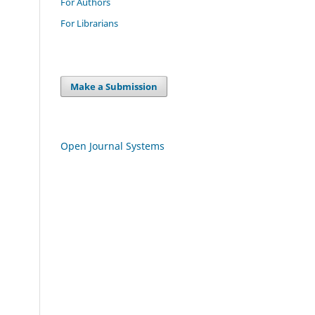
For Authors
For Librarians
Make a Submission
Open Journal Systems