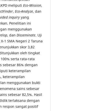
 LKPD meliputi
Eco-Mission
,
ctFinder
,
Eco-Analyze
, dan
uided inquiry
yang
hkan. Penelitian ini
engan menggunakan
velop
, dan
Disseminate
. Uji
s X-1 SMA Negeri 2 Taruna
enunjukkan skor 3,82
ditunjukkan oleh tingkat
 100% serta rata-rata
ins sebesar 86% dengan
liputi keterampilan
%, keterampilan
ilan menggunakan bukti
fenomena sains sebesar
ns sebesar 82,5%. Hasil
 didik terlaksana dengan
 respon sangat positif