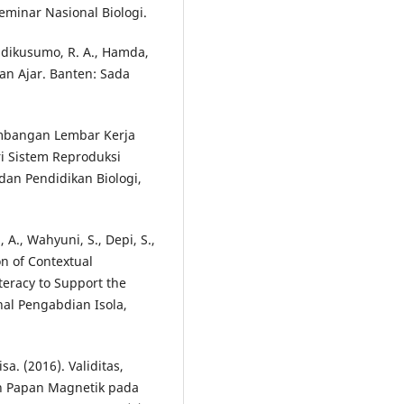
minar Nasional Biologi.
 Hadikusumo, R. A., Hamda,
an Ajar. Banten: Sada
gembangan Lembar Kerja
ri Sistem Reproduksi
 dan Pendidikan Biologi,
 A., Wahyuni, S., Depi, S.,
n of Contextual
teracy to Support the
al Pengabdian Isola,
sa. (2016). Validitas,
an Papan Magnetik pada