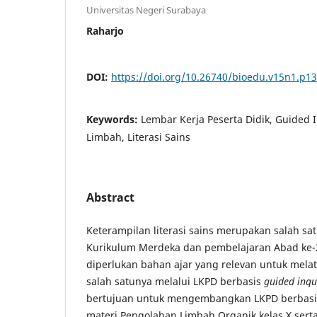
Universitas Negeri Surabaya
Raharjo
DOI:
https://doi.org/10.26740/bioedu.v15n1.p1
Keywords:
Lembar Kerja Peserta Didik, Guided 
Limbah, Literasi Sains
Abstract
Keterampilan literasi sains merupakan salah sa
Kurikulum Merdeka dan pembelajaran Abad ke-21
diperlukan bahan ajar yang relevan untuk melat
salah satunya melalui LKPD berbasis
guided inqu
bertujuan untuk mengembangkan LKPD berbas
materi Pengolahan Limbah Organik kelas X sert