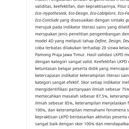
validitas, keefektifan, dan kepraktisannya. Fitur
Eco–Hypotheseek
,
Eco-Design
.
Eco-LabXplore
,
Eco-Fa
Eco-Conclude
yang disesuaikan dengan sintaks
g
merujuk pada indikator literasi sains yang dilati
merupakan jenis penelitian pengembangan d
model 4D yang meliputi tahap
Define
,
Design
,
De
coba terbatas dilakukan terhadap 20 siswa kela
Pamong Praja Jawa Timur. Hasil validasi LKPD m
dengan kategori sangat valid. Keefektifan LKPD 
ketuntasan belajar peserta didik yang mencapai
ketercapaian indikator keterampilan literasi sa
kategori sangat efektif. Skor setiap indikator me
mengidentifikasi pertanyaan ilmiah sebesar 75
memecahkan masalah sebesar 87,5%, keteramp
ilmiah sebesar 85%, keterampilan menjelaskan 
100%, dan keterampilan memahami fenomena sai
kepraktisan LKPD berdasarkan aktivitas peserta
sangat baik dengan skor 100% dan mendapatkan