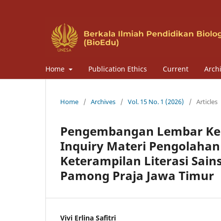
Home
Publication Ethics
Current
Arch
Home
/
Archives
/
Vol. 15 No. 1 (2026)
/
Articles
Pengembangan Lembar Kerj
Inquiry Materi Pengolaha
Keterampilan Literasi Sain
Pamong Praja Jawa Timur
Vivi Erlina Safitri