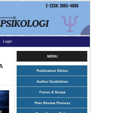
Login
MENU
A
Publication Ethics
Author Guidelines
Focus & Scope
Peer Review Process