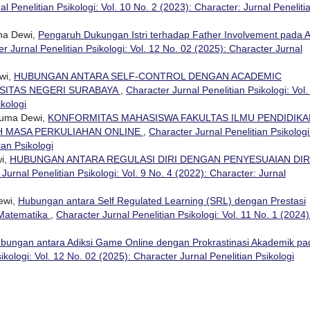
l Penelitian Psikologi: Vol. 10 No. 2 (2023): Character: Jurnal Peneliti
uma Dewi,
Pengaruh Dukungan Istri terhadap Father Involvement pada 
r Jurnal Penelitian Psikologi: Vol. 12 No. 02 (2025): Character Jurnal
ewi,
HUBUNGAN ANTARA SELF-CONTROL DENGAN ACADEMIC
RSITAS NEGERI SURABAYA
,
Character Jurnal Penelitian Psikologi: Vol.
ikologi
usuma Dewi,
KONFORMITAS MAHASISWA FAKULTAS ILMU PENDIDIKA
H MASA PERKULIAHAN ONLINE
,
Character Jurnal Penelitian Psikologi
ian Psikologi
wi,
HUBUNGAN ANTARA REGULASI DIRI DENGAN PENYESUAIAN DIR
Jurnal Penelitian Psikologi: Vol. 9 No. 4 (2022): Character: Jurnal
ewi,
Hubungan antara Self Regulated Learning (SRL) dengan Prestasi
 Matematika
,
Character Jurnal Penelitian Psikologi: Vol. 11 No. 1 (2024)
bungan antara Adiksi Game Online dengan Prokrastinasi Akademik pa
ikologi: Vol. 12 No. 02 (2025): Character Jurnal Penelitian Psikologi