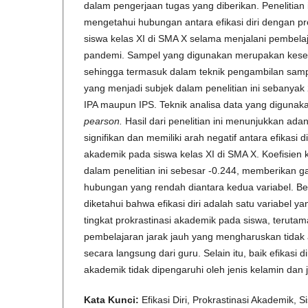
dalam pengerjaan tugas yang diberikan. Penelitian 
mengetahui hubungan antara efikasi diri dengan p
siswa kelas XI di SMA X selama menjalani pembela
pandemi. Sampel yang digunakan merupakan keselu
sehingga termasuk dalam teknik pengambilan samp
yang menjadi subjek dalam penelitian ini sebanyak 
IPA maupun IPS. Teknik analisa data yang digunak
pearson.
Hasil dari penelitian ini menunjukkan ad
signifikan dan memiliki arah negatif antara efikasi d
akademik pada siswa kelas XI di SMA X. Koefisien k
dalam penelitian ini sebesar -0.244, memberikan 
hubungan yang rendah diantara kedua variabel. Berd
diketahui bahwa efikasi diri adalah satu variabel 
tingkat prokrastinasi akademik pada siswa, terut
pembelajaran jarak jauh yang mengharuskan tida
secara langsung dari guru. Selain itu, baik efikasi 
akademik tidak dipengaruhi oleh jenis kelamin dan 
Kata Kunci:
Efikasi Diri, Prokrastinasi Akademik, S