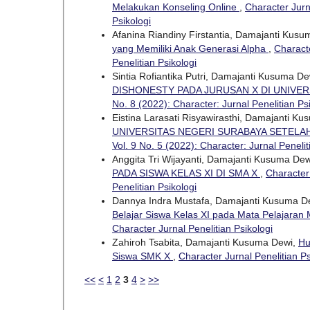
Melakukan Konseling Online
,
Character Jurna
Psikologi
Afanina Riandiny Firstantia, Damajanti Kus
yang Memiliki Anak Generasi Alpha
,
Characte
Penelitian Psikologi
Sintia Rofiantika Putri, Damajanti Kusuma D
DISHONESTY PADA JURUSAN X DI UNIVE
No. 8 (2022): Character: Jurnal Penelitian Ps
Eistina Larasati Risyawirasthi, Damajanti K
UNIVERSITAS NEGERI SURABAYA SETELA
Vol. 9 No. 5 (2022): Character: Jurnal Penelit
Anggita Tri Wijayanti, Damajanti Kusuma De
PADA SISWA KELAS XI DI SMA X
,
Character 
Penelitian Psikologi
Dannya Indra Mustafa, Damajanti Kusuma D
Belajar Siswa Kelas XI pada Mata Pelajaran
Character Jurnal Penelitian Psikologi
Zahiroh Tsabita, Damajanti Kusuma Dewi,
Hu
Siswa SMK X
,
Character Jurnal Penelitian Ps
<<
<
1
2
3
4
>
>>