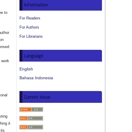
Information
ee to
For Readers
For Authors
author.
For Librarians
ion
censed
Language
e work
English
s
Bahasa Indonesia
ional
Current Issue
sting
hing it
its