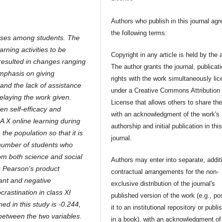
Authors who publish in this journal agr
the following terms:
rises among students. The
rning activities to be
Copyright in any article is held by the 
 resulted in changes ranging
The author grants the journal, publicat
emphasis on giving
rights with the work simultaneously li
and the lack of assistance
under a Creative Commons Attribution
elaying the work given.
License that allows others to share th
en self-efficacy and
with an acknowledgment of the work's
A X online learning during
authorship and initial publication in thi
he population so that it is
journal.
 number of students who
om both science and social
Authors may enter into separate, addit
s Pearson's product
contractual arrangements for the non-
cant and negative
exclusive distribution of the journal's
rastination in class XI
published version of the work (e.g., po
ed in this study is -0.244,
it to an institutional repository or publis
p between the two variables.
in a book), with an acknowledgment of 