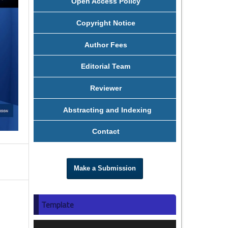
Open Access Policy
Copyright Notice
Author Fees
Editorial Team
Reviewer
Abstracting and Indexing
Contact
Make a Submission
Template