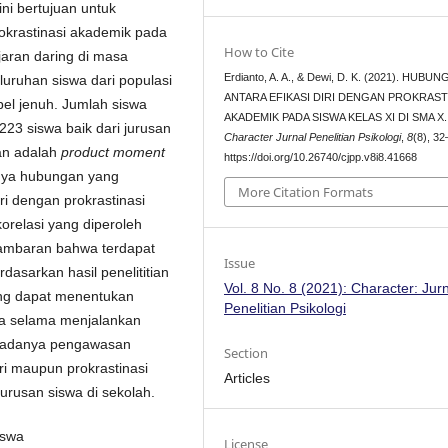
ini bertujuan untuk
rokrastinasi akademik pada
How to Cite
jaran daring di masa
Erdianto, A. A., & Dewi, D. K. (2021). HUBU
ruhan siswa dari populasi
ANTARA EFIKASI DIRI DENGAN PROKRAST
el jenuh. Jumlah siswa
AKADEMIK PADA SISWA KELAS XI DI SMA X.
223 siswa baik dari jurusan
Character Jurnal Penelitian Psikologi
,
8
(8), 32
an adalah
product moment
https://doi.org/10.26740/cjpp.v8i8.41668
anya hubungan yang
More Citation Formats
iri dengan prokrastinasi
orelasi yang diperoleh
gambaran bahwa terdapat
Issue
asarkan hasil penelititian
Vol. 8 No. 8 (2021): Character: Jur
yang dapat menentukan
Penelitian Psikologi
ama selama menjalankan
k adanya pengawasan
Section
diri maupun prokrastinasi
Articles
jurusan siswa di sekolah.
iswa
License