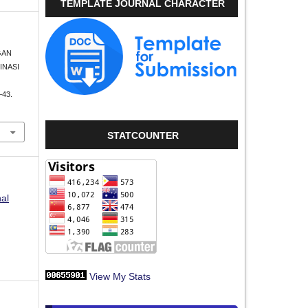
TEMPLATE JOURNAL CHARACTER
NGAN
INASI
–43.
STATCOUNTER
nal
View My Stats