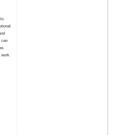
to
utional
and
s can
 as
d work.