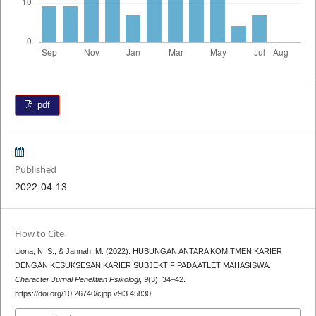
pdf
Published
2022-04-13
How to Cite
Liona, N. S., & Jannah, M. (2022). HUBUNGAN ANTARA KOMITMEN KARIER
DENGAN KESUKSESAN KARIER SUBJEKTIF PADA ATLET MAHASISWA.
Character Jurnal Penelitian Psikologi
,
9
(3), 34–42.
https://doi.org/10.26740/cjpp.v9i3.45830