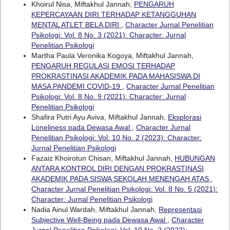
Khoirul Nisa, Miftakhul Jannah,
PENGARUH
KEPERCAYAAN DIRI TERHADAP KETANGGUHAN
MENTAL ATLET BELA DIRI
,
Character Jurnal Penelitian
Psikologi: Vol. 8 No. 3 (2021): Character: Jurnal
Penelitian Psikologi
Martha Paula Veronika Kogoya, Miftakhul Jannah,
PENGARUH REGULASI EMOSI TERHADAP
PROKRASTINASI AKADEMIK PADA MAHASISWA DI
MASA PANDEMI COVID-19
,
Character Jurnal Penelitian
Psikologi: Vol. 8 No. 9 (2021): Character: Jurnal
Penelitian Psikologi
Shafira Putri Ayu Aviva, Miftakhul Jannah,
Eksplorasi
Loneliness pada Dewasa Awal
,
Character Jurnal
Penelitian Psikologi: Vol. 10 No. 2 (2023): Character:
Jurnal Penelitian Psikologi
Fazaiz Khoirotun Chisan, Miftakhul Jannah,
HUBUNGAN
ANTARA KONTROL DIRI DENGAN PROKRASTINASI
AKADEMIK PADA SISWA SEKOLAH MENENGAH ATAS
,
Character Jurnal Penelitian Psikologi: Vol. 8 No. 5 (2021):
Character: Jurnal Penelitian Psikologi
Nadia Ainul Wardah, Miftakhul Jannah,
Representasi
Subjective Well-Being pada Dewasa Awal
,
Character
Jurnal Penelitian Psikologi: Vol. 10 No. 2 (2023):