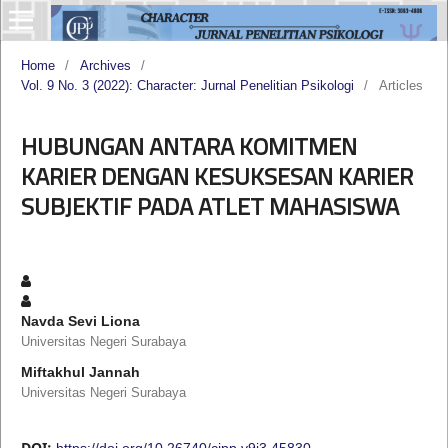
Home
/
Archives
/
Vol. 9 No. 3 (2022): Character: Jurnal Penelitian Psikologi
/
Articles
HUBUNGAN ANTARA KOMITMEN
KARIER DENGAN KESUKSESAN KARIER
SUBJEKTIF PADA ATLET MAHASISWA
Navda Sevi Liona
Universitas Negeri Surabaya
Miftakhul Jannah
Universitas Negeri Surabaya
DOI:
https://doi.org/10.26740/cjpp.v9i3.45830