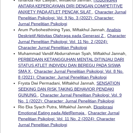
ANTARA KEPERCAYAAN DIRI DENGAN COMPETITIVE
ANXIETY PADA ATLET PENCAK SILAT
,
Character Jurnal
Penelitian Psikologi: Vol. 9 No. 3 (2022): Character:
Jurnal Penelitian Psikologi
Arum Purbohesthining Tyas, Miftakhul Jannah,
Analisis
Deskriptif Aktivitas Olahraga pada Generasi Z
,
Character
Jurnal Penelitian Psikologi: Vol. 11 No. 2 (2024):
Character Jurnal Penelitian Psikologi
Muhammad Vandif Abdurrahman Syah, Miftakhul Jannah,
PERBEDAAN KETANGGUHAN MENTAL DITINJAU DARI
STATUS ATLET INDIVIDU DAN BEREGU PADA SISWA
SMA X
,
Character Jurnal Penelitian Psikologi: Vol. 8 No.
8 (2021): Character: Jurnal Penelitian Psikologi
Frysta Dwi Permadani, Miftakhul Jannah,
SENSATION
SEEKING DAN RISK TAKING BEHAVIOR PENDAKI
GUNUNG
,
Character Jurnal Penelitian Psikologi: Vol. 9
No. 1 (2022): Character: Jurnal Penelitian Psikologi
Rio Eka Syach Putra, Miftakhul Jannah,
Eksplorasi
Emotional Eating pada AtletRemaja
,
Character Jurnal
Penelitian Psikologi: Vol. 11 No. 2 (2024): Character
Jurnal Penelitian Psikologi