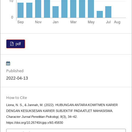
pdf
Published
2022-04-13
How to Cite
Liona, N. S., & Jannah, M. (2022). HUBUNGAN ANTARA KOMITMEN KARIER
DENGAN KESUKSESAN KARIER SUBJEKTIF PADA ATLET MAHASISWA.
Character Jurnal Penelitian Psikologi
,
9
(3), 34–42.
https://doi.org/10.26740/cjpp.v9i3.45830