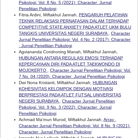
Psikologi: Vol. 8 No. 5 (2021): Character: Jurnal
Penelitian Psikologi
Fitria Ardini, Miftakhul Jannah,
PENGARUH PELATIHAN
TEKNIK RELAKSASI PERNAFASAN DALAM TERHADAP
COMPETITIVE STATE ANXIETY PADA ATLET UKM BULU
TANGKIS UNIVERSITAS NEGERI SURABAYA
,
Character
Jurnal Penelitian Psikologi: Vol. 4 No. 2 (2017): Character
: Jurnal Penelitian Psikologi
Agviananda Condroning Manah, Miftakhul Jannah,
HUBUNGAN ANTARA REGULASI EMOSI TERHADAP
KEPERCAYAAN DIRI PADA ATLET TAEKWONDO DI
MOJOKERTO
,
Character Jurnal Penelitian Psikologi: Vol.
7 No. 04 (2020): Character: Jurnal Penelitian Psikologi
Dwi Nona Kristanti, Miftakhul Jannah,
HUBUNGAN
KOHESIVITAS KELOMPOK DENGAN MOTIVASI
BERPRESTASI PADA ATLET FUTSAL UNIVERSITAS
NEGERI SURABAYA
,
Character Jurnal Penelitian
Psikologi: Vol. 9 No. 3 (2022): Character: Jurnal
Penelitian Psikologi
Achmad Ma'mun Murod, Miftakhul Jannah,
Array
,
Character Jurnal Penelitian Psikologi: Vol. 8 No. 9 (2021):
Character: Jurnal Penelitian Psikologi
Isnanda Nur Lailiyah, Miftakhul Jannah,
HUBUNGAN