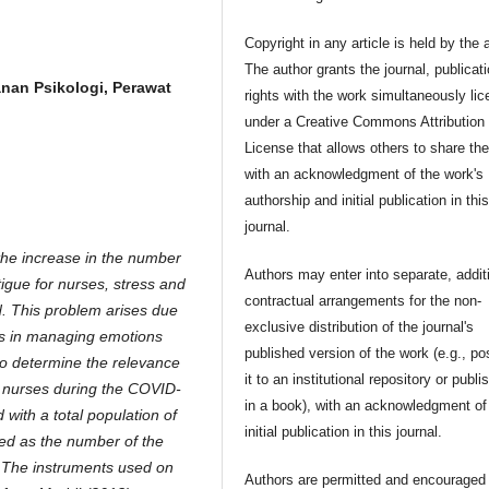
Copyright in any article is held by the 
The author grants the journal, publicat
anan Psikologi, Perawat
rights with the work simultaneously li
under a Creative Commons Attribution
License that allows others to share th
with an acknowledgment of the work's
authorship and initial publication in thi
journal.
he increase in the number
Authors may enter into separate, addit
tigue for nurses, stress and
contractual arrangements for the non-
d. This problem arises due
exclusive distribution of the journal's
ses in managing emotions
published version of the work (e.g., po
to determine the relevance
it to an institutional repository or publis
n nurses during the COVID-
in a book), with an acknowledgment of 
with a total population of
initial publication in this journal.
ned as the number of the
. The instruments used on
Authors are permitted and encouraged 