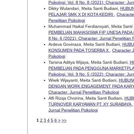
Psikologi: Vol. 8 No. 8 (2021): Character: Jur
Dikky Wulandari, Meita Santi Budiani,
HUBUN
PELAJAR SMK X DI KOTA KEDIRI
,
Character
Penelitian Psikologi
Muhammad Haikal Ferdiansyah, Meita Santi 
PEMBELIAN MAHASISWA FIP UNESA PADA 
8 No. 6 (2021): Character: Jurnal Penelitian 
Ardeva Govinaza, Meita Santi Budiani,
HUBU
KONSUMEN PADA TOSERBA X
,
Character J
Psikologi
Tarisna Aditya Wijaya, Meita Santi Budiani,
H
PEMBELIAN PADA PENGGUNA MARKETPLA
Psikologi: Vol. 9 No. 5 (2022): Character: Jur
Wiwik Wijayanti, Meita Santi Budiani,
HUBUNG
DENGAN WORK ENGAGEMENT PADA KARY
Character: Jurnal Penelitian Psikologi
Alfi Rizqa Choirina, Meita Santi Budiani,
HUB
TURNOVER KARYAWAN PT XY SURABAYA
Jurnal Penelitian Psikologi
1
2
3
4
5
6
>
>>