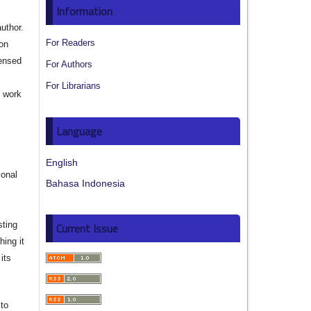
Information
author.
For Readers
ion
censed
For Authors
For Librarians
e work
s
Language
English
ional
Bahasa Indonesia
sting
Current Issue
hing it
its
to