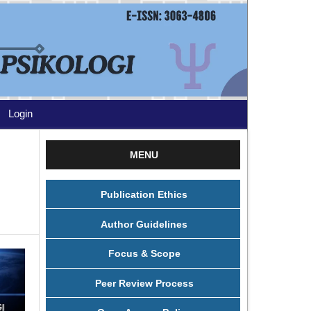
Login
MENU
Publication Ethics
Author Guidelines
Focus & Scope
Peer Review Process