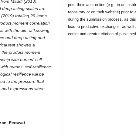
s from Maddi (2013),
post their work online (e.g., in an instit
d deep acting scales are
repository or on their website) prior to 
(2019) totaling 29 items.
during the submission process, as thi
product moment correlation
lead to productive exchanges, as well
les with the aim of knowing
earlier and greater citation of publishe
ence and deep acting and
tical test showed a
 of the product moment
onship with nurses' self-
with nurses' self-resilience.
gical resilience will be
ted to the pressure that
s and expressions when
nce, Perawat