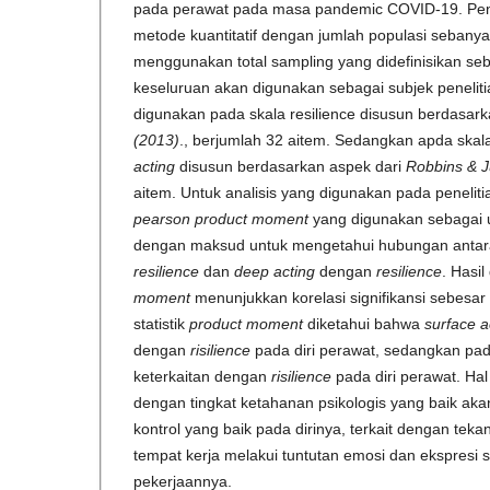
pada perawat pada masa pandemic COVID-19. Pene
metode kuantitatif dengan jumlah populasi sebanyak
menggunakan total sampling yang didefinisikan seb
keseluruan akan digunakan sebagai subjek peneliti
digunakan pada skala resilience disusun berdasar
(2013)
., berjumlah 32 aitem. Sedangkan apda ska
acting
disusun berdasarkan aspek dari
Robbins & 
aitem. Untuk analisis yang digunakan pada peneliti
pearson product moment
yang digunakan sebagai uji
dengan maksud untuk mengetahui hubungan anta
resilience
dan
deep acting
dengan
resilience
. Hasil 
moment
menunjukkan korelasi signifikansi sebesar 0
statistik
product moment
diketahui bahwa
surface a
dengan
risilience
pada diri perawat, sedangkan pa
keterkaitan dengan
risilience
pada diri perawat. Hal
dengan tingkat ketahanan psikologis yang baik a
kontrol yang baik pada dirinya, terkait dengan te
tempat kerja melakui tuntutan emosi dan ekspresi 
pekerjaannya.