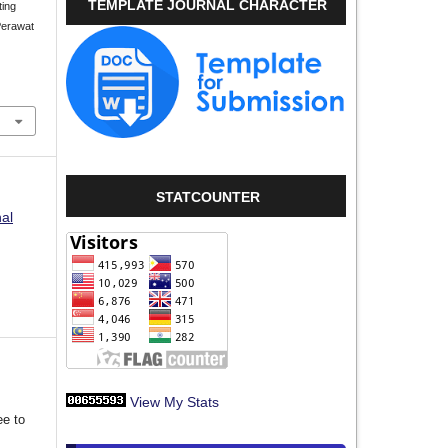
TEMPLATE JOURNAL CHARACTER
ting
Perawat
STATCOUNTER
nal
View My Stats
ee to