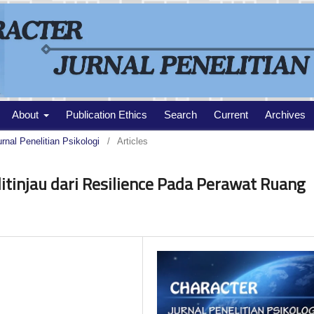
About
Publication Ethics
Search
Current
Archives
urnal Penelitian Psikologi
/
Articles
ditinjau dari Resilience Pada Perawat Ruang