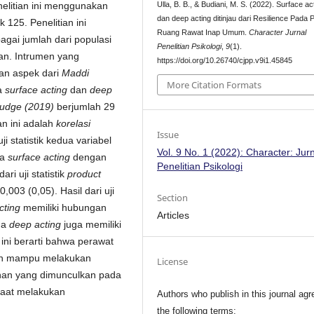
Ulla, B. B., & Budiani, M. S. (2022). Surface ac
litian ini menggunakan
dan deep acting ditinjau dari Resilience Pada 
 125. Penelitian ini
Ruang Rawat Inap Umum.
Character Jurnal
agai jumlah dari populasi
Penelitian Psikologi
,
9
(1).
an. Intrumen yang
https://doi.org/10.26740/cjpp.v9i1.45845
kan aspek dari
Maddi
More Citation Formats
la
surface acting
dan
deep
Judge (2019)
berjumlah 29
an ini adalah
korelasi
Issue
 statistik kedua variabel
Vol. 9 No. 1 (2022): Character: Jur
ra
surface acting
dengan
Penelitian Psikologi
dari uji statistik
product
,003 (0,05). Hasil dari uji
Section
cting
memiliki hubungan
Articles
da
deep acting
juga memiliki
 ini berarti bahwa perawat
kan mampu melakukan
License
kanan yang dimunculkan pada
saat melakukan
Authors who publish in this journal agr
the following terms: