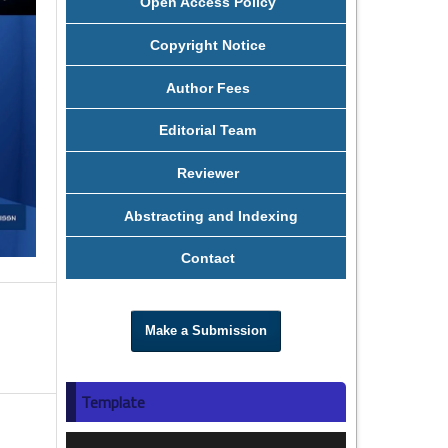
Open Access Policy
Copyright Notice
Author Fees
Editorial Team
Reviewer
Abstracting and Indexing
Contact
Make a Submission
Template