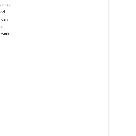
utional
and
s can
 as
d work.