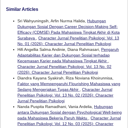
Similar Articles
Sri Wahyuningsih, Arfin Nurma Halida,
Hubungan
Dukungan Sosial Dengan Career Decision-Making Self-
Efficacy (CDMSE) Pada Mahasiswa Tingkat Akhir di Kota
Surabaya
,
Character Jurnal Penelitian Psikologi: Vol. 13
No. 01 (2026): Character Jurnal Penelitian Psikologi
Hifi Angellia Salma Andinie, Diana Rahmasari,
Pengaruh
Adaptabilitas Karier dan Dukungan Sosial terhadap
Kecemasan Karier pada Mahasiswa Tingkat Akhir
,
Character Jurnal Penelitian Psikologi: Vol. 13 No. 02
(2026): Character Jurnal Penelitian Psikologi
Diandra Kayana Syakirah, Riza Noviana Khoirunnisa,
Faktor yang Mempengaruhi Flourishing Mahasiswa yang
Sedang Mengerjakan Tugas Akhir
,
Character Jurnal
Penelitian Psikologi: Vol. 13 No. 02 (2026): Character
Jurnal Penelitian Psikologi
Nanda Puspita Ramadhani, Vania Ardelia,
Hubungan
antara Dukungan Sosial dengan Psychological Well-being
pada Mahasiswa Bekerja Paruh Waktu
,
Character Jurnal
Penelitian Psikologi: Vol. 12 No. 03 (2025): Character