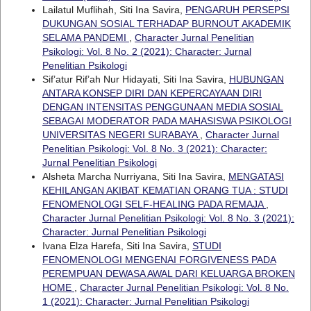
Lailatul Muflihah, Siti Ina Savira,
PENGARUH PERSEPSI
DUKUNGAN SOSIAL TERHADAP BURNOUT AKADEMIK
SELAMA PANDEMI
,
Character Jurnal Penelitian
Psikologi: Vol. 8 No. 2 (2021): Character: Jurnal
Penelitian Psikologi
Sif’atur Rif’ah Nur Hidayati, Siti Ina Savira,
HUBUNGAN
ANTARA KONSEP DIRI DAN KEPERCAYAAN DIRI
DENGAN INTENSITAS PENGGUNAAN MEDIA SOSIAL
SEBAGAI MODERATOR PADA MAHASISWA PSIKOLOGI
UNIVERSITAS NEGERI SURABAYA
,
Character Jurnal
Penelitian Psikologi: Vol. 8 No. 3 (2021): Character:
Jurnal Penelitian Psikologi
Alsheta Marcha Nurriyana, Siti Ina Savira,
MENGATASI
KEHILANGAN AKIBAT KEMATIAN ORANG TUA : STUDI
FENOMENOLOGI SELF-HEALING PADA REMAJA
,
Character Jurnal Penelitian Psikologi: Vol. 8 No. 3 (2021):
Character: Jurnal Penelitian Psikologi
Ivana Elza Harefa, Siti Ina Savira,
STUDI
FENOMENOLOGI MENGENAI FORGIVENESS PADA
PEREMPUAN DEWASA AWAL DARI KELUARGA BROKEN
HOME
,
Character Jurnal Penelitian Psikologi: Vol. 8 No.
1 (2021): Character: Jurnal Penelitian Psikologi