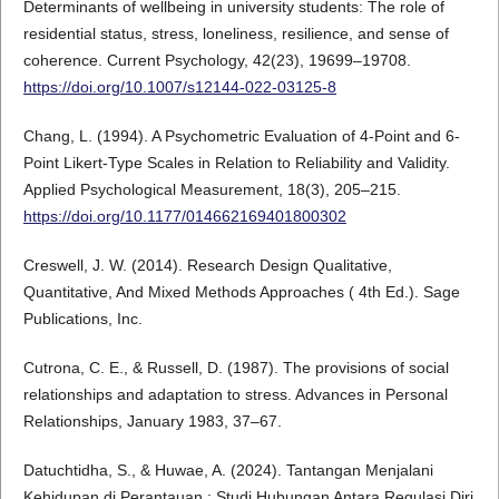
Determinants of wellbeing in university students: The role of
residential status, stress, loneliness, resilience, and sense of
coherence. Current Psychology, 42(23), 19699–19708.
https://doi.org/10.1007/s12144-022-03125-8
Chang, L. (1994). A Psychometric Evaluation of 4-Point and 6-
Point Likert-Type Scales in Relation to Reliability and Validity.
Applied Psychological Measurement, 18(3), 205–215.
https://doi.org/10.1177/014662169401800302
Creswell, J. W. (2014). Research Design Qualitative,
Quantitative, And Mixed Methods Approaches ( 4th Ed.). Sage
Publications, Inc.
Cutrona, C. E., & Russell, D. (1987). The provisions of social
relationships and adaptation to stress. Advances in Personal
Relationships, January 1983, 37–67.
Datuchtidha, S., & Huwae, A. (2024). Tantangan Menjalani
Kehidupan di Perantauan : Studi Hubungan Antara Regulasi Diri