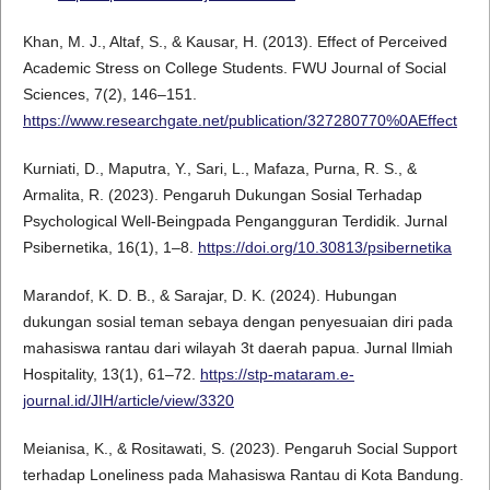
Khan, M. J., Altaf, S., & Kausar, H. (2013). Effect of Perceived
Academic Stress on College Students. FWU Journal of Social
Sciences, 7(2), 146–151.
https://www.researchgate.net/publication/327280770%0AEffect
Kurniati, D., Maputra, Y., Sari, L., Mafaza, Purna, R. S., &
Armalita, R. (2023). Pengaruh Dukungan Sosial Terhadap
Psychological Well-Beingpada Pengangguran Terdidik. Jurnal
Psibernetika, 16(1), 1–8.
https://doi.org/10.30813/psibernetika
Marandof, K. D. B., & Sarajar, D. K. (2024). Hubungan
dukungan sosial teman sebaya dengan penyesuaian diri pada
mahasiswa rantau dari wilayah 3t daerah papua. Jurnal Ilmiah
Hospitality, 13(1), 61–72.
https://stp-mataram.e-
journal.id/JIH/article/view/3320
Meianisa, K., & Rositawati, S. (2023). Pengaruh Social Support
terhadap Loneliness pada Mahasiswa Rantau di Kota Bandung.