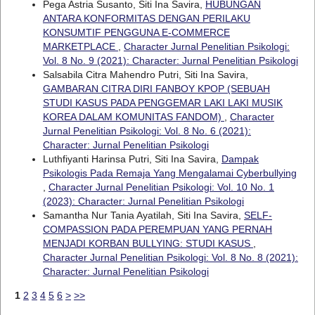
Pega Astria Susanto, Siti Ina Savira,
HUBUNGAN
ANTARA KONFORMITAS DENGAN PERILAKU
KONSUMTIF PENGGUNA E-COMMERCE
MARKETPLACE
,
Character Jurnal Penelitian Psikologi:
Vol. 8 No. 9 (2021): Character: Jurnal Penelitian Psikologi
Salsabila Citra Mahendro Putri, Siti Ina Savira,
GAMBARAN CITRA DIRI FANBOY KPOP (SEBUAH
STUDI KASUS PADA PENGGEMAR LAKI LAKI MUSIK
KOREA DALAM KOMUNITAS FANDOM)
,
Character
Jurnal Penelitian Psikologi: Vol. 8 No. 6 (2021):
Character: Jurnal Penelitian Psikologi
Luthfiyanti Harinsa Putri, Siti Ina Savira,
Dampak
Psikologis Pada Remaja Yang Mengalamai Cyberbullying
,
Character Jurnal Penelitian Psikologi: Vol. 10 No. 1
(2023): Character: Jurnal Penelitian Psikologi
Samantha Nur Tania Ayatilah, Siti Ina Savira,
SELF-
COMPASSION PADA PEREMPUAN YANG PERNAH
MENJADI KORBAN BULLYING: STUDI KASUS
,
Character Jurnal Penelitian Psikologi: Vol. 8 No. 8 (2021):
Character: Jurnal Penelitian Psikologi
1
2
3
4
5
6
>
>>