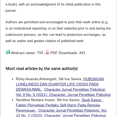
a book), with an acknowledgment of its initial publication in this
journal.
Authors are permitted and encouraged to post their work online (e.g.,
in an institutional repository or on their website) prior to and during the
submission process, as this can lead to productive exchanges, as
well as earlier and greater citation of published work.
Abstract views: 793 ,
PDF Downloads: 441
Most read articles by the same author(s)
Rizky Ananda Artiningsih, Siti Ina Savira,
HUBUNGAN
LONELINESS DAN QUARTER LIFE CRISIS PADA
DEWASA AWAL
,
Character Jurnal Penelitian Psikologi:
Vol. 8 No. 5 (2021): Character: Jurnal Penelitian Psikologi
Saridewi Mutiara Insani, Siti Ina Savira,
Studi Kasus :
Faktor Penyebab Perilaku Self-Harm Pada Remaja
Perempuan
,
Character Jurnal Penelitian Psikologi: Vol.
10 No. 2 (2023): Character: Jurnal Penelitian Psikologi