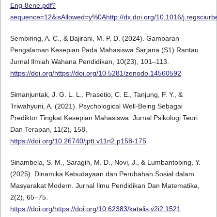
Eng-8ene.pdf?
sequence=12&isAllowed=y%0Ahttp://dx.doi.org/10.1016/j.regs
Sembiring, A. C., & Bajirani, M. P. D. (2024). Gambaran
Pengalaman Kesepian Pada Mahasiswa Sarjana (S1) Rantau.
Jurnal Ilmiah Wahana Pendidikan, 10(23), 101–113.
https://doi.org/https://doi.org/10.5281/zenodo.14560592
Simanjuntak, J. G. L. L., Prasetio, C. E., Tanjung, F. Y., &
Triwahyuni, A. (2021). Psychological Well-Being Sebagai
Prediktor Tingkat Kesepian Mahasiswa. Jurnal Psikologi Teori
Dan Terapan, 11(2), 158.
https://doi.org/10.26740/jptt.v11n2.p158-175
Sinambela, S. M., Saragih, M. D., Novi, J., & Lumbantobing, Y.
(2025). Dinamika Kebudayaan dan Perubahan Sosial dalam
Masyarakat Modern. Jurnal Ilmu Pendidikan Dan Matematika,
2(2), 65–75.
https://doi.org/https://doi.org/10.62383/katalis.v2i2.1521