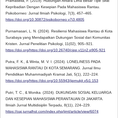
Pramasella, F. (2019). Hubungan Antara Lima Besar Tipe Sifat
Kepribadian Dengan Kesepian Pada Mahasiswa Rantau.
Psikoborneo: Jurnal Ilmiah Psikologi, 7(3), 457–465.
https://doi.org/10.30872/psikoborneo.v7i3.4805
Purnamasari, L. N. (2024). Resiliensi Mahasiswa Rantau di Kota
Surabaya yang Mendapatkan Dukungan Sosial dari Komunitas
Kristen. Jurnal Penelitian Psikologi, 11(02), 905–921.
https://doi.org/https://doi.org/10.26740/cjpp.v11n2.p905-921
Putra, F. K., & Winta, M. V. I. (2024). LONELINESS PADA
MAHASISWA RANTAU DI KOTA SEMARANG. Jurnal Ilmu
Pendidikan Muhammadiyah Kramat Jati, 5(1), 222–224.
https://doi.org/https://doi.org/10.55943/jipmukjt.v5i1.153
Putri, T. C., & Monika. (2024). DUKUNGAN SOSIAL KELUARGA
DAN KESEPIAN MAHASISWA PERANTAUAN DI JAKARTA.
Ilmiah Jurnal Multidisiplin Terpadu, 8(11), 224–229.
https://oaj.jurnalhst.com/index.php/jimt/article/view/6074