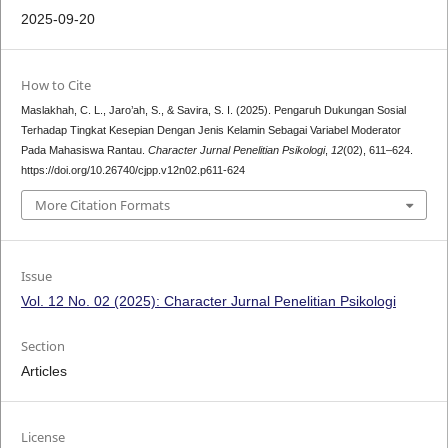
2025-09-20
How to Cite
Maslakhah, C. L., Jaro’ah, S., & Savira, S. I. (2025). Pengaruh Dukungan Sosial
Terhadap Tingkat Kesepian Dengan Jenis Kelamin Sebagai Variabel Moderator
Pada Mahasiswa Rantau.
Character Jurnal Penelitian Psikologi
,
12
(02), 611–624.
https://doi.org/10.26740/cjpp.v12n02.p611-624
More Citation Formats
Issue
Vol. 12 No. 02 (2025): Character Jurnal Penelitian Psikologi
Section
Articles
License