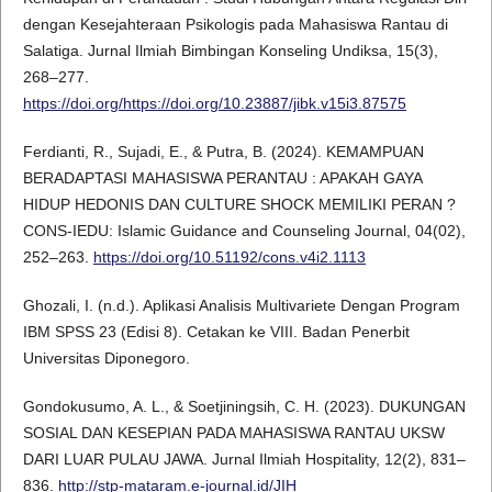
dengan Kesejahteraan Psikologis pada Mahasiswa Rantau di
Salatiga. Jurnal Ilmiah Bimbingan Konseling Undiksa, 15(3),
268–277.
https://doi.org/https://doi.org/10.23887/jibk.v15i3.87575
Ferdianti, R., Sujadi, E., & Putra, B. (2024). KEMAMPUAN
BERADAPTASI MAHASISWA PERANTAU : APAKAH GAYA
HIDUP HEDONIS DAN CULTURE SHOCK MEMILIKI PERAN ?
CONS-IEDU: Islamic Guidance and Counseling Journal, 04(02),
252–263.
https://doi.org/10.51192/cons.v4i2.1113
Ghozali, I. (n.d.). Aplikasi Analisis Multivariete Dengan Program
IBM SPSS 23 (Edisi 8). Cetakan ke VIII. Badan Penerbit
Universitas Diponegoro.
Gondokusumo, A. L., & Soetjiningsih, C. H. (2023). DUKUNGAN
SOSIAL DAN KESEPIAN PADA MAHASISWA RANTAU UKSW
DARI LUAR PULAU JAWA. Jurnal Ilmiah Hospitality, 12(2), 831–
836.
http://stp-mataram.e-journal.id/JIH