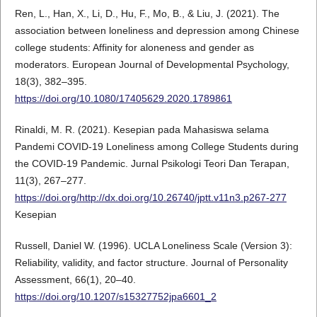
Ren, L., Han, X., Li, D., Hu, F., Mo, B., & Liu, J. (2021). The
association between loneliness and depression among Chinese
college students: Affinity for aloneness and gender as
moderators. European Journal of Developmental Psychology,
18(3), 382–395.
https://doi.org/10.1080/17405629.2020.1789861
Rinaldi, M. R. (2021). Kesepian pada Mahasiswa selama
Pandemi COVID-19 Loneliness among College Students during
the COVID-19 Pandemic. Jurnal Psikologi Teori Dan Terapan,
11(3), 267–277.
https://doi.org/http://dx.doi.org/10.26740/jptt.v11n3.p267-277
Kesepian
Russell, Daniel W. (1996). UCLA Loneliness Scale (Version 3):
Reliability, validity, and factor structure. Journal of Personality
Assessment, 66(1), 20–40.
https://doi.org/10.1207/s15327752jpa6601_2