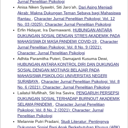
Jurnal Penelitian Psikologi
Anisa Niken Syawitri, Siti Jaro‘ah,
Dari Asing Menjadi
Akrab: Makna Dukungan Teman Sebaya bagi Mahasiswa
Rantau
,
Character Jurnal Penelitian Psikologi: Vol. 12
No. 03 (2025): Character Jurnal Penelitian Psikologi
Erfin Hidayat, Ira Darmawanti,
HUBUNGAN ANTARA
DUKUNGAN SOSIAL DENGAN STRES AKADEMIK PADA
MAHASISWA DI MASA PANDEMI COVID-19
,
Character
Jurnal Penelitian Psikologi: Vol. 8 No. 9 (2021):
Character: Jurnal Penelitian Psikologi
Adhita Paramitha Puteri, Damajanti Kusuma Dewi,
HUBUNGAN ANTARA KONTROL DIRI DAN DUKUNGAN
SOSIAL DENGAN MOTIVASI BELAJAR PADA
MAHASISWA PSIKOLOGI UNIVERSITAS NEGERI
SURABAYA
,
Character Jurnal Penelitian Psikologi: Vol. 8
No. 6 (2021): Character: Jurnal Penelitian Psikologi
Lailatul Muflihah, Siti Ina Savira,
PENGARUH PERSEPSI
DUKUNGAN SOSIAL TERHADAP BURNOUT AKADEMIK
SELAMA PANDEMI
,
Character Jurnal Penelitian
Psikologi: Vol. 8 No. 2 (2021): Character: Jurnal
Penelitian Psikologi
Melannie Putri Pradani,
Studi Literatur: Pentingnya
Dukungan Sosial Bagi Anak Berkebutuhan Khusus (ABK)