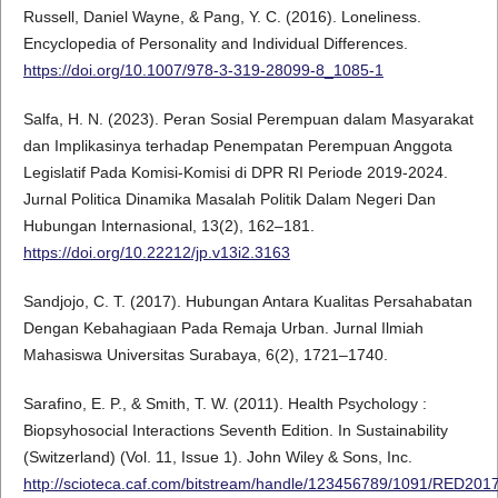
Russell, Daniel Wayne, & Pang, Y. C. (2016). Loneliness.
Encyclopedia of Personality and Individual Differences.
https://doi.org/10.1007/978-3-319-28099-8_1085-1
Salfa, H. N. (2023). Peran Sosial Perempuan dalam Masyarakat
dan Implikasinya terhadap Penempatan Perempuan Anggota
Legislatif Pada Komisi-Komisi di DPR RI Periode 2019-2024.
Jurnal Politica Dinamika Masalah Politik Dalam Negeri Dan
Hubungan Internasional, 13(2), 162–181.
https://doi.org/10.22212/jp.v13i2.3163
Sandjojo, C. T. (2017). Hubungan Antara Kualitas Persahabatan
Dengan Kebahagiaan Pada Remaja Urban. Jurnal Ilmiah
Mahasiswa Universitas Surabaya, 6(2), 1721–1740.
Sarafino, E. P., & Smith, T. W. (2011). Health Psychology :
Biopsyhosocial Interactions Seventh Edition. In Sustainability
(Switzerland) (Vol. 11, Issue 1). John Wiley & Sons, Inc.
http://scioteca.caf.com/bitstream/handle/123456789/1091/RED201