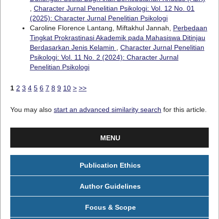
,
Character Jurnal Penelitian Psikologi: Vol. 12 No. 01
(2025): Character Jurnal Penelitian Psikologi
Caroline Florence Lantang, Miftakhul Jannah,
Perbedaan
Tingkat Prokrastinasi Akademik pada Mahasiswa Ditinjau
Berdasarkan Jenis Kelamin
,
Character Jurnal Penelitian
Psikologi: Vol. 11 No. 2 (2024): Character Jurnal
Penelitian Psikologi
1
2
3
4
5
6
7
8
9
10
>
>>
You may also
start an advanced similarity search
for this article.
MENU
Publication Ethics
Author Guidelines
Focus & Scope