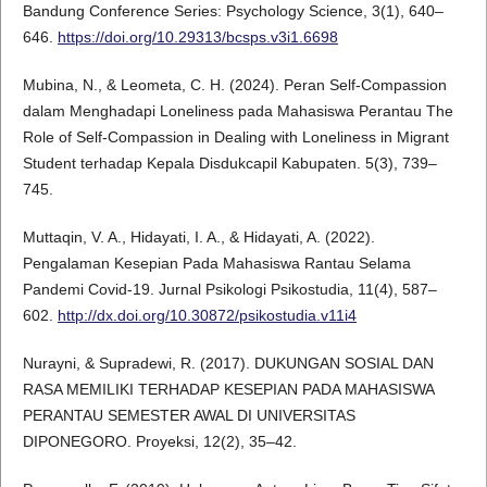
Bandung Conference Series: Psychology Science, 3(1), 640–
646.
https://doi.org/10.29313/bcsps.v3i1.6698
Mubina, N., & Leometa, C. H. (2024). Peran Self-Compassion
dalam Menghadapi Loneliness pada Mahasiswa Perantau The
Role of Self-Compassion in Dealing with Loneliness in Migrant
Student terhadap Kepala Disdukcapil Kabupaten. 5(3), 739–
745.
Muttaqin, V. A., Hidayati, I. A., & Hidayati, A. (2022).
Pengalaman Kesepian Pada Mahasiswa Rantau Selama
Pandemi Covid-19. Jurnal Psikologi Psikostudia, 11(4), 587–
602.
http://dx.doi.org/10.30872/psikostudia.v11i4
Nurayni, & Supradewi, R. (2017). DUKUNGAN SOSIAL DAN
RASA MEMILIKI TERHADAP KESEPIAN PADA MAHASISWA
PERANTAU SEMESTER AWAL DI UNIVERSITAS
DIPONEGORO. Proyeksi, 12(2), 35–42.