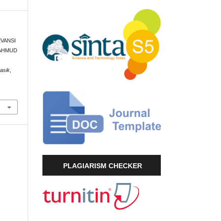
LEVANSI
MAHMUD
asik
,
PLAGIARISM CHECKER