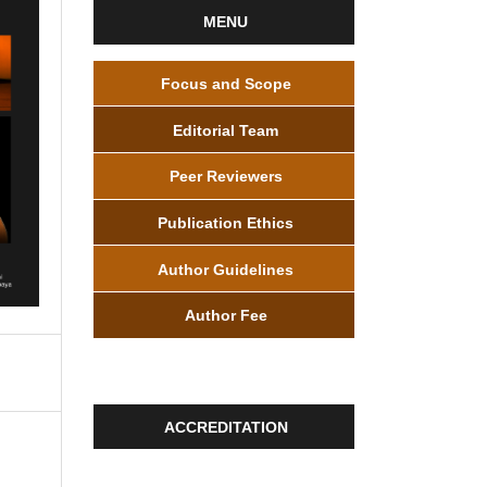
MENU
Focus and Scope
Editorial Team
Peer Reviewers
Publication Ethics
Author Guidelines
Author Fee
ACCREDITATION