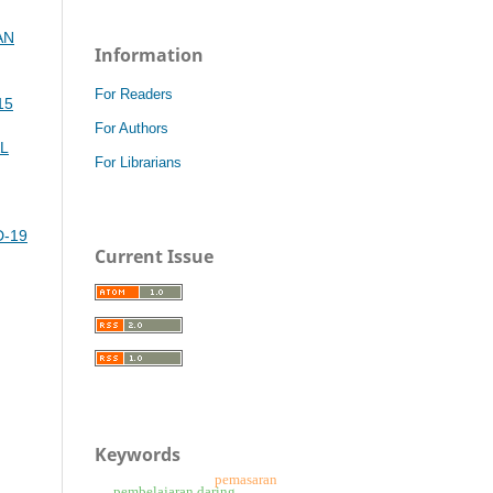
AN
Information
For Readers
15
For Authors
L
For Librarians
D-19
Current Issue
Keywords
pemasaran
pembelajaran daring