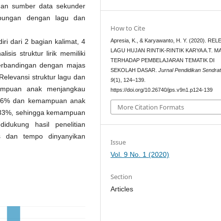
 dan sumber data sekunder
ubungan dengan lagu dan
How to Cite
Apresia, K., & Karyawanto, H. Y. (2020). RE
diri dari 2 bagian kalimat, 4
LAGU HUJAN RINTIK-RINTIK KARYA A.T. 
isis struktur lirik memiliki
TERHADAP PEMBELAJARAN TEMATIK DI
erbandingan dengan majas
SEKOLAH DASAR.
Jurnal Pendidikan Sendrat
Relevansi struktur lagu dan
9
(1), 124–139.
emampuan anak menjangkau
https://doi.org/10.26740/jps.v9n1.p124-139
4,16% dan kemampuan anak
More Citation Formats
,33%, sehingga kemampuan
idukung hasil penelitian
s dan tempo dinyanyikan
Issue
Vol. 9 No. 1 (2020)
Section
Articles