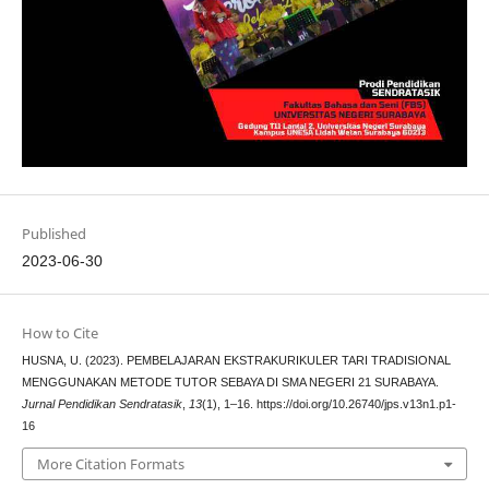
Published
2023-06-30
How to Cite
HUSNA, U. (2023). PEMBELAJARAN EKSTRAKURIKULER TARI TRADISIONAL
MENGGUNAKAN METODE TUTOR SEBAYA DI SMA NEGERI 21 SURABAYA.
Jurnal Pendidikan Sendratasik
,
13
(1), 1–16. https://doi.org/10.26740/jps.v13n1.p1-
16
More Citation Formats