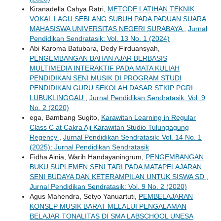
Kiranadella Cahya Ratri,
METODE LATIHAN TEKNIK
VOKAL LAGU SEBLANG SUBUH PADA PADUAN SUARA
MAHASISWA UNIVERSITAS NEGERI SURABAYA
,
Jurnal
Pendidikan Sendratasik: Vol. 13 No. 1 (2024)
Abi Karoma Batubara, Dedy Firduansyah,
PENGEMBANGAN BAHAN AJAR BERBASIS
MULTIMEDIA INTERAKTIF PADA MATA KULIAH
PENDIDIKAN SENI MUSIK DI PROGRAM STUDI
PENDIDIKAN GURU SEKOLAH DASAR STKIP PGRI
LUBUKLINGGAU
,
Jurnal Pendidikan Sendratasik: Vol. 9
No. 2 (2020)
ega, Bambang Sugito,
Karawitan Learning in Regular
Class C at Cakra Aji Karawitan Studio Tulungagung
Regency
,
Jurnal Pendidikan Sendratasik: Vol. 14 No. 1
(2025): Jurnal Pendidikan Sendratasik
Fidha Ainia, Warih Handayaningrum,
PENGEMBANGAN
BUKU SUPLEMEN SENI TARI PADA MATAPELAJARAN
SENI BUDAYA DAN KETERAMPILAN UNTUK SISWA SD
,
Jurnal Pendidikan Sendratasik: Vol. 9 No. 2 (2020)
Agus Mahendra, Setyo Yanuartuti,
PEMBELAJARAN
KONSEP MUSIK BARAT MELALUI PENGALAMAN
BELAJAR TONALITAS DI SMA LABSCHOOL UNESA