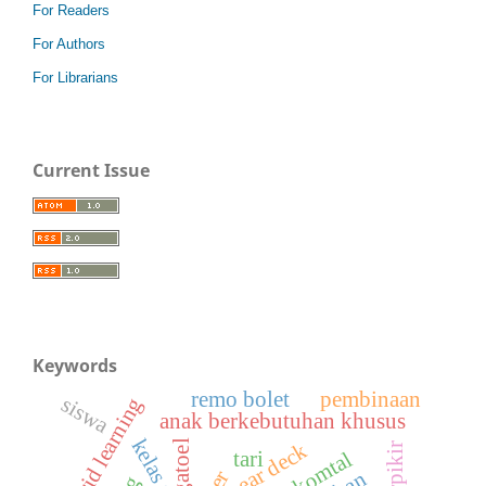
For Readers
For Authors
For Librarians
Current Issue
Keywords
remo bolet
pembinaan
siswa
hybrid learning
anak berkebutuhan khusus
kelas seni
gatoel
pear deck
tari