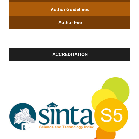
Author Guidelines
Author Fee
ACCREDITATION