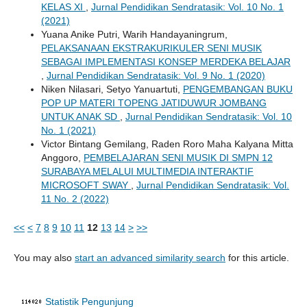
KELAS XI
,
Jurnal Pendidikan Sendratasik: Vol. 10 No. 1
(2021)
Yuana Anike Putri, Warih Handayaningrum,
PELAKSANAAN EKSTRAKURIKULER SENI MUSIK
SEBAGAI IMPLEMENTASI KONSEP MERDEKA BELAJAR
,
Jurnal Pendidikan Sendratasik: Vol. 9 No. 1 (2020)
Niken Nilasari, Setyo Yanuartuti,
PENGEMBANGAN BUKU
POP UP MATERI TOPENG JATIDUWUR JOMBANG
UNTUK ANAK SD
,
Jurnal Pendidikan Sendratasik: Vol. 10
No. 1 (2021)
Victor Bintang Gemilang, Raden Roro Maha Kalyana Mitta
Anggoro,
PEMBELAJARAN SENI MUSIK DI SMPN 12
SURABAYA MELALUI MULTIMEDIA INTERAKTIF
MICROSOFT SWAY
,
Jurnal Pendidikan Sendratasik: Vol.
11 No. 2 (2022)
<<
<
7
8
9
10
11
12
13
14
>
>>
You may also
start an advanced similarity search
for this article.
Statistik Pengunjung