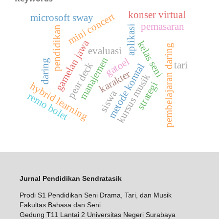
konser virtual
mini concert
microsoft sway
pemasaran
aplikasi
pendidikan
gamelan jawa
kelas seni
pembelajaran daring
evaluasi
manajemen
gatoel
daring
tari
pear deck
metode komtal
karakter
kursus musik
strategi
hybrid learning
siswa
remo bolet
Jurnal Pendidikan Sendratasik
Prodi S1 Pendidikan Seni Drama, Tari, dan Musik
Fakultas Bahasa dan Seni
Gedung T11 Lantai 2 Universitas Negeri Surabaya