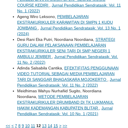
COURSE KEDIRI
,
Jurnal Pendidikan Sendratasik: Vol. 11
No. 1 (2022)
Ageng Wiro Leksono,
PEMBELAJARAN
EKSTRAKURIKULER KARAWITAN DI SMPN 1 KUDU
JOMBANG
,
Jurnal Pendidikan Sendratasik: Vol. 13 No. 1
(2024)
Desi Rani Eka Putri, Noordiana Noordiana,
STRATEGI
GURU DALAM PELAKSANAAN PEMBELAJARAN
EKSTRAKURIKULER SENI TARI DI SMP NEGERI 1
AMBULU JEMBER
,
Jurnal Pendidikan Sendratasik: Vol.
11 No. 2 (2022)
Adinda Salsabila Cantika,
EFEKTIFITAS PENGGUNAAN
VIDEO TUTORIAL SEBAGAI MEDIA PEMBELAJARAN
TARI DI SANGGAR BHAGASKARA MOJOKERTO
,
Jurnal
Pendidikan Sendratasik: Vol. 11 No. 2 (2022)
Meidhimas Wahyu Nurhafiid Sugito, Noordiana
Noordiana,
METODE PEMBELAJARAN
EKSTRAKURIKULER DRUMBAND DI TK LUKMANUL
HAKIM KADEMANGAN KABUPATEN BLITAR
,
Jurnal
Pendidikan Sendratasik: Vol. 10 No. 1 (2021)
<<
<
7
8
9
10
11
12
13
14
15
>
>>