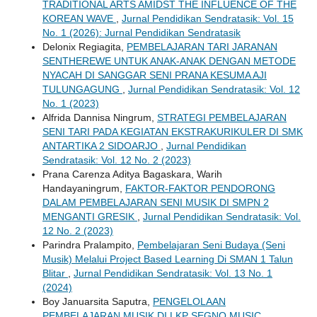
TRADITIONAL ARTS AMIDST THE INFLUENCE OF THE
KOREAN WAVE
,
Jurnal Pendidikan Sendratasik: Vol. 15
No. 1 (2026): Jurnal Pendidikan Sendratasik
Delonix Regiagita,
PEMBELAJARAN TARI JARANAN
SENTHEREWE UNTUK ANAK-ANAK DENGAN METODE
NYACAH DI SANGGAR SENI PRANA KESUMA AJI
TULUNGAGUNG
,
Jurnal Pendidikan Sendratasik: Vol. 12
No. 1 (2023)
Alfrida Dannisa Ningrum,
STRATEGI PEMBELAJARAN
SENI TARI PADA KEGIATAN EKSTRAKURIKULER DI SMK
ANTARTIKA 2 SIDOARJO
,
Jurnal Pendidikan
Sendratasik: Vol. 12 No. 2 (2023)
Prana Carenza Aditya Bagaskara, Warih
Handayaningrum,
FAKTOR-FAKTOR PENDORONG
DALAM PEMBELAJARAN SENI MUSIK DI SMPN 2
MENGANTI GRESIK
,
Jurnal Pendidikan Sendratasik: Vol.
12 No. 2 (2023)
Parindra Pralampito,
Pembelajaran Seni Budaya (Seni
Musik) Melalui Project Based Learning Di SMAN 1 Talun
Blitar
,
Jurnal Pendidikan Sendratasik: Vol. 13 No. 1
(2024)
Boy Januarsita Saputra,
PENGELOLAAN
PEMBELAJARAN MUSIK DI LKP SEGNO MUSIC