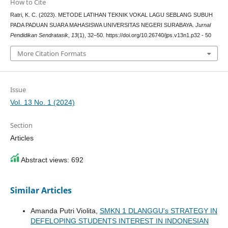
How to Cite
Ratri, K. C. (2023). METODE LATIHAN TEKNIK VOKAL LAGU SEBLANG SUBUH
PADA PADUAN SUARA MAHASISWA UNIVERSITAS NEGERI SURABAYA.
Jurnal
Pendidikan Sendratasik
,
13
(1), 32–50. https://doi.org/10.26740/jps.v13n1.p32 - 50
More Citation Formats
Issue
Vol. 13 No. 1 (2024)
Section
Articles
Abstract views: 692
Similar Articles
Amanda Putri Violita,
SMKN 1 DLANGGU's STRATEGY IN
DEFELOPING STUDENTS INTEREST IN INDONESIAN