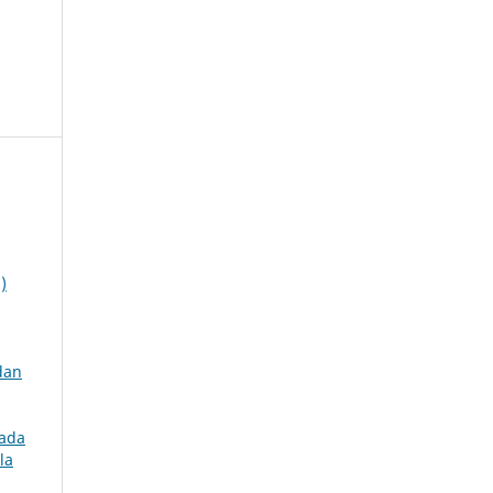
)
dan
pada
la