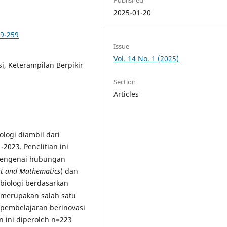
2025-01-20
49-259
Issue
Vol. 14 No. 1 (2025)
i, Keterampilan Berpikir
Section
Articles
logi diambil dari
2023. Penelitian ini
 mengenai hubungan
Art and Mathematics
) dan
biologi berdasarkan
merupakan salah satu
 pembelajaran berinovasi
n ini diperoleh n=223