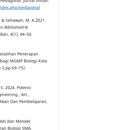
edagonal: Jurnal Ilmiah
/index.php/pedagonal
 & Setiawan, M. A.2021.
n Bibliometrik
kan, 4(1), 44–56.
 Pelatihan Penerapan
bagi MGMP Biologi Kota
e 2,pp.69–75).
, S. 2024. Potensi
neering , Art ,
dikan Dan Pembelajaran,
Model dan Metode
ran Biologi SMA.