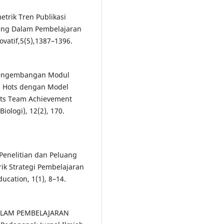
etrik Tren Publikasi
ing Dalam Pembelajaran
vatif,5(5),1387–1396.
. Pengembangan Modul
oal Hots dengan Model
nts Team Achievement
iologi), 12(2), 170.
en Penelitian dan Peluang
rik Strategi Pembelajaran
ucation, 1(1), 8–14.
DALAM PEMBELAJARAN