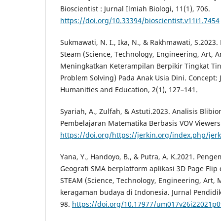
Bioscientist : Jurnal Ilmiah Biologi, 11(1), 706.
https://doi.org/10.33394/bioscientist.v11i1.7454
Sukmawati, N. I., Ika, N., & Rakhmawati, S.202
Steam (Science, Technology, Engineering, Art, 
Meningkatkan Keterampilan Berpikir Tingkat Ting
Problem Solving) Pada Anak Usia Dini. Concept: J
Humanities and Education, 2(1), 127–141.
Syariah, A., Zulfah, & Astuti.2023. Analisis Bli
Pembelajaran Matematika Berbasis VOV Viewers 
https://doi.org/https://jerkin.org/index.php/jerk
Yana, Y., Handoyo, B., & Putra, A. K.2021. Peng
Geografi SMA berplatform aplikasi 3D Page Fli
STEAM (Science, Technology, Engineering, Art, 
keragaman budaya di Indonesia. Jurnal Pendidik
98.
https://doi.org/10.17977/um017v26i22021p