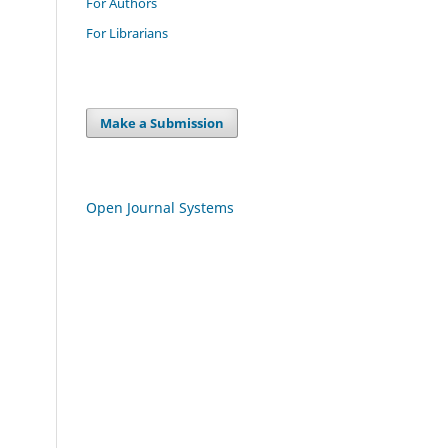
For Authors
For Librarians
Make a Submission
Open Journal Systems