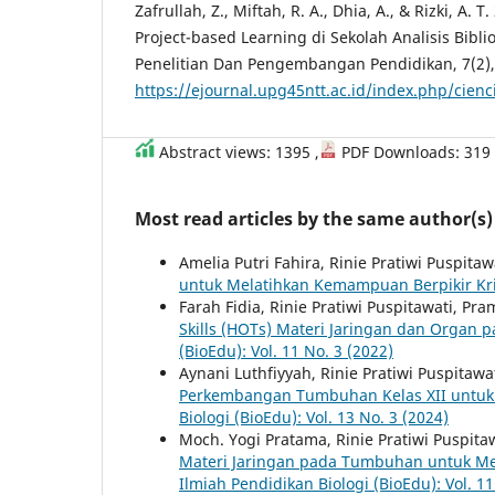
Zafrullah, Z., Miftah, R. A., Dhia, A., & Rizki, A.
Project-based Learning di Sekolah Analisis Biblio
Penelitian Dan Pengembangan Pendidikan, 7(2),
https://ejournal.upg45ntt.ac.id/index.php/cienc
Abstract views: 1395 ,
PDF Downloads: 319
Most read articles by the same author(s)
Amelia Putri Fahira, Rinie Pratiwi Puspitaw
untuk Melatihkan Kemampuan Berpikir Kri
Farah Fidia, Rinie Pratiwi Puspitawati, Pr
Skills (HOTs) Materi Jaringan dan Organ
(BioEdu): Vol. 11 No. 3 (2022)
Aynani Luthfiyyah, Rinie Pratiwi Puspitawa
Perkembangan Tumbuhan Kelas XII untuk Me
Biologi (BioEdu): Vol. 13 No. 3 (2024)
Moch. Yogi Pratama, Rinie Pratiwi Puspita
Materi Jaringan pada Tumbuhan untuk Mel
Ilmiah Pendidikan Biologi (BioEdu): Vol. 11