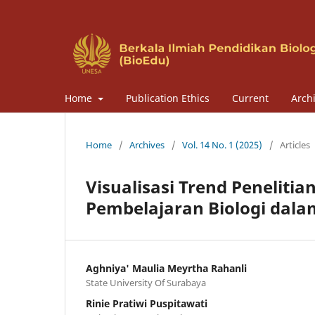
Home
Publication Ethics
Current
Arch
Home
/
Archives
/
Vol. 14 No. 1 (2025)
/
Articles
Visualisasi Trend Peneliti
Pembelajaran Biologi dala
Aghniya' Maulia Meyrtha Rahanli
State University Of Surabaya
Rinie Pratiwi Puspitawati