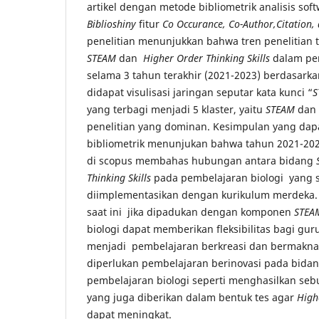
artikel dengan metode bibliometrik analisis sof
Biblioshiny
fitur
Co Occurance, Co-Author,Citation,
penelitian menunjukkan bahwa tren penelitian
STEAM
dan
Higher Order Thinking Skills
dalam pem
selama 3 tahun terakhir (2021-2023) berdasark
didapat visulisasi jaringan seputar kata kunci “
S
yang terbagi menjadi 5 klaster, yaitu
STEAM
dan 
penelitian yang dominan. Kesimpulan yang dapa
bibliometrik menunjukan bahwa tahun 2021-2023
di scopus membahas hubungan antara bidang
Thinking Skills
pada pembelajaran biologi yang 
diimplementasikan dengan kurikulum merdeka.
saat ini jika dipadukan dengan komponen
STEA
biologi dapat memberikan fleksibilitas bagi gur
menjadi pembelajaran berkreasi dan bermakna.
diperlukan pembelajaran berinovasi pada bida
pembelajaran biologi seperti menghasilkan seb
yang juga diberikan dalam bentuk tes agar
High
dapat meningkat.