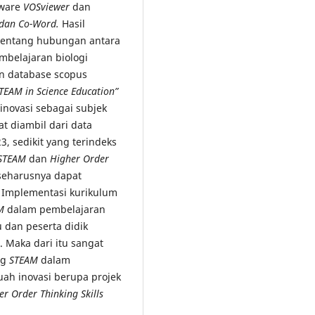
tware
VOSviewer
dan
 dan Co-Word.
Hasil
 tentang hubungan antara
belajaran biologi
an database scopus
TEAM in Science Education”
inovasi sebagai subjek
t diambil dari data
, sedikit yang terindeks
STEAM
dan
Higher Order
seharusnya dapat
 Implementasi kurikulum
M
dalam pembelajaran
u dan peserta didik
 Maka dari itu sangat
ng
STEAM
dalam
uah inovasi berupa projek
er Order Thinking Skills