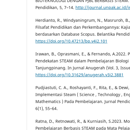
BIOTEKNOLOGI DENGAN PJBL BERBASIS STEAM. P
Pendidikan, 5, 7–14.
http://journal.unpak.ac.id
Herdianto, R., Windyaningrum, N., Masruroh, B.,
Filsafat Pendidikan dan Perkembangannya: Kajia
berdasarkan Database Scopus. Belantika Pendidi
https://doi.org/10.47213/bp.v4i2.101
Irawan, B., Oprasmani, E., & Fernando, A.2022.
Pendekatan STEAM dalam Pembelajaran Biologi 
Tanjungpinang. In Jurnal Anugerah (Vol. 3, Issu
https://doi.org/10.31629/anugerah.v3i2.3881
Pudjiastuti, C. A., Roshayanti, F., Rita, E., & Dewi
Implementasi Steam ( Science , Technology , Engi
Mathematics ) Pada Pembelajaran. Jurnal Pendi
6(1), 55–64.
Ratna, D., Retnowati, R., & Kurniasih, S.2023. 
Pembelajaran Berbasis STEAM pada Mata Pelaja