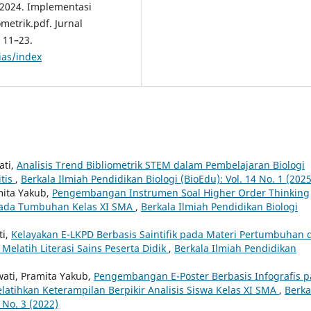
 T. 2024. Implementasi
metrik.pdf. Jurnal
 11–23.
ias/index
ati,
Analisis Trend Bibliometrik STEM dalam Pembelajaran Biologi
tis
,
Berkala Ilmiah Pendidikan Biologi (BioEdu): Vol. 14 No. 1 (2025
amita Yakub,
Pengembangan Instrumen Soal Higher Order Thinking
 pada Tumbuhan Kelas XI SMA
,
Berkala Ilmiah Pendidikan Biologi
ti,
Kelayakan E-LKPD Berbasis Saintifik pada Materi Pertumbuhan 
latih Literasi Sains Peserta Didik
,
Berkala Ilmiah Pendidikan
wati, Pramita Yakub,
Pengembangan E-Poster Berbasis Infografis 
atihkan Keterampilan Berpikir Analisis Siswa Kelas XI SMA
,
Berka
 No. 3 (2022)