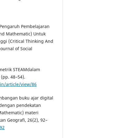
3. Pengaruh Pembelajaran
And Mathematic) Untuk
gi (Critical Thinking And
ournal of Social
biometrik STEAMdalam
(pp. 48–54).
in/article/view/86
embangan buku ajar digital
p dengan pendekatan
Mathematic) materi
an Geografi, 26(2), 92–
092