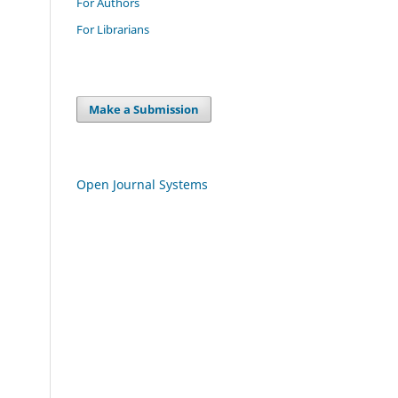
For Authors
For Librarians
Make a Submission
Open Journal Systems