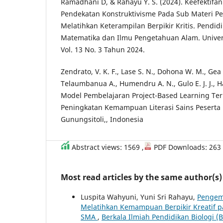
Ramadhani D, & Rahayu Y. S. (2024). Keefektifa
Pendekatan Konstruktivisme Pada Sub Materi P
Melatihkan Keterampilan Berpikir Kritis. Pendidi
Matematika dan Ilmu Pengetahuan Alam. Univer
Vol. 13 No. 3 Tahun 2024.
Zendrato, V. K. F., Lase S. N., Dohona W. M., Gea S
Telaumbanua A., Humendru A. N., Gulo E. J. J., Ha
Model Pembelajaran Project-Based Learning Te
Peningkatan Kemampuan Literasi Sains Peserta D
Gunungsitoli,, Indonesia
Abstract views: 1569 ,
PDF Downloads: 263
Most read articles by the same author(s)
Luspita Wahyuni, Yuni Sri Rahayu,
Pengemb
Melatihkan Kemampuan Berpikir Kreatif 
SMA
,
Berkala Ilmiah Pendidikan Biologi (B