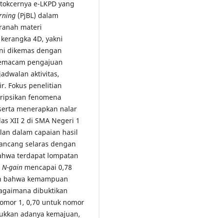
 tokcernya e-LKPD yang
rning
(PjBL) dalam
 ranah materi
kerangka 4D, yakni
ini dikemas dengan
 semacam pengajuan
dwalan aktivitas,
ir. Fokus penelitian
skripsikan fenomena
 serta menerapkan nalar
elas XII 2 di SMA Negeri 1
ilan dalam capaian hasil
ancang selaras dengan
bahwa terdapat lompatan
r
N-gain
mencapai 0,78
kan bahwa kemampuan
ebagaimana dibuktikan
nomor 1, 0,70 untuk nomor
njukkan adanya kemajuan,