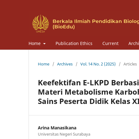
Home
Publication Ethics
Current
Arch
Home
/
Archives
/
Vol. 14 No. 2 (2025)
/
Articles
Keefektifan E-LKPD Berbasi
Materi Metabolisme Karboh
Sains Peserta Didik Kelas X
Arina Manasikana
Universitas Negeri Surabaya