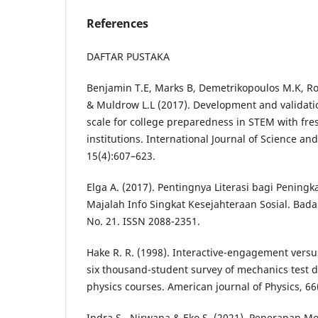
References
DAFTAR PUSTAKA
Benjamin T.E, Marks B, Demetrikopoulos M.K, Ros
& Muldrow L.L (2017). Development and validation
scale for college preparedness in STEM with fr
institutions. International Journal of Science a
15(4):607–623.
Elga A. (2017). Pentingnya Literasi bagi Pening
Majalah Info Singkat Kesejahteraan Sosial. Badan
No. 21. ISSN 2088-2351.
Hake R. R. (1998). Interactive-engagement versu
six thousand-student survey of mechanics test d
physics courses. American journal of Physics, 66
Indra S., Nirwana & Eko S. (2021). Penerapan Mo