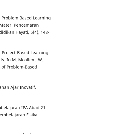
el Problem Based Learning
a Materi Pencemaran
dikan Hayati, 5(4), 148-
of Project‐Based Learning
ty. In M. Moallem, W.
k of Problem‐Based
han Ajar Inovatif.
embelajaran IPA Abad 21
Pembelajaran Fisika