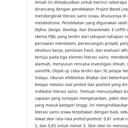
ilmiah ini dimaksudkan untuk merinci seberapa
dirancang dengan pendekatan
Project Based Lea
mendongkrak literasi sains siswa, khususnya di
metabolisme. Pendekatan yang digunakan ialah 
Define, Design, Develop,
dan
Disseminate
. E-LKPD 
skema PJBL yang terdiri dari tahapan-tahapan
persoalan mendalam, perancangan proyek, penja
eksekusi karya, penilaian hasil, dan evaluasi akh
tertuju pada tiga elemen literasi sains: mende
alamiah, menyusun rencana investigasi ilmiah,
saintifik. Objek uji coba terdiri dari 30 pelajar k
Sidayu. Ukuran efektivitas ditakar dari keberhas
belajar melalui soal
pretest
dan
posttest
yang dir
indikator literasi sains. Temuan menunjukkan 
capaian yang lumayan mengesankan, yakni sko
yang masuk kategori tinggi. Ini mengindikasi
literasi sains siswa terpetakan dengan baik, s
lewat skor rata-rata
pretest-posttest
: 0,81 untuk 
2, dan 0,83 untuk nomor 3. Skor-skor ini menu