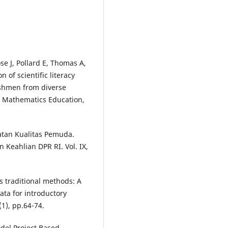
e J, Pollard E, Thomas A,
 of scientific literacy
eshmen from diverse
nd Mathematics Education,
katan Kualitas Pemuda.
 Keahlian DPR RI. Vol. IX,
s traditional methods: A
ata for introductory
(1), pp.64-74.
del Project Based