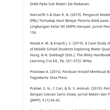
Didik Pada Sub Materi Zat Makanan.
Norrazifti S & Dian R. N. (2019). Pengaruh Mod
(PBL) Terhadap Hasil Belajar Peserta didik pad
Lingkungan Kelas VII SMPN Haruyan. Jurnal Pendi
156.
Novak A. M. & Krajcik J. S. (2019). A Case Study 
of Middle School Students Exploring Water Quali
Hung, & N. Dabbagh (Eds.), The Wiley Handboo
Learning (1st Ed., Pp. 551–572). Wiley.
Prastowo A. (2015). Panduan Kreatif Membuat Ba
Yogyakarta: Diva Press.
Pratiwi, S. N., C Cari, & N. S. Aminah. (2019). P
dengan Literasi Sains Siswa. Jurnal Materi dan 
(JMPF), 9 (1):34-42.