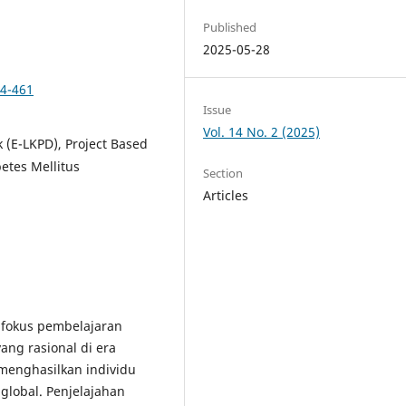
Published
2025-05-28
54-461
Issue
Vol. 14 No. 2 (2025)
k (E-LKPD), Project Based
etes Mellitus
Section
Articles
ai fokus pembelajaran
ng rasional di era
menghasilkan individu
 global. Penjelajahan