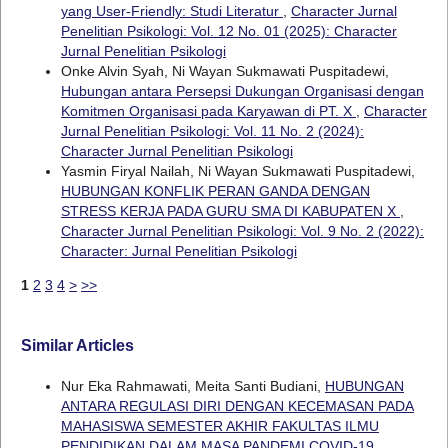
yang User-Friendly: Studi Literatur
,
Character Jurnal
Penelitian Psikologi: Vol. 12 No. 01 (2025): Character
Jurnal Penelitian Psikologi
Onke Alvin Syah, Ni Wayan Sukmawati Puspitadewi,
Hubungan antara Persepsi Dukungan Organisasi dengan
Komitmen Organisasi pada Karyawan di PT. X
,
Character
Jurnal Penelitian Psikologi: Vol. 11 No. 2 (2024):
Character Jurnal Penelitian Psikologi
Yasmin Firyal Nailah, Ni Wayan Sukmawati Puspitadewi,
HUBUNGAN KONFLIK PERAN GANDA DENGAN
STRESS KERJA PADA GURU SMA DI KABUPATEN X
,
Character Jurnal Penelitian Psikologi: Vol. 9 No. 2 (2022):
Character: Jurnal Penelitian Psikologi
1
2
3
4
>
>>
Similar Articles
Nur Eka Rahmawati, Meita Santi Budiani,
HUBUNGAN
ANTARA REGULASI DIRI DENGAN KECEMASAN PADA
MAHASISWA SEMESTER AKHIR FAKULTAS ILMU
PENDIDIKAN DALAM MASA PANDEMI COVID-19
,