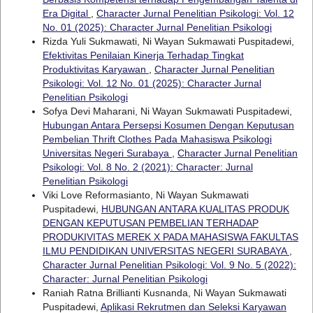
Era Digital
,
Character Jurnal Penelitian Psikologi: Vol. 12
No. 01 (2025): Character Jurnal Penelitian Psikologi
Rizda Yuli Sukmawati, Ni Wayan Sukmawati Puspitadewi,
Efektivitas Penilaian Kinerja Terhadap Tingkat
Produktivitas Karyawan
,
Character Jurnal Penelitian
Psikologi: Vol. 12 No. 01 (2025): Character Jurnal
Penelitian Psikologi
Sofya Devi Maharani, Ni Wayan Sukmawati Puspitadewi,
Hubungan Antara Persepsi Kosumen Dengan Keputusan
Pembelian Thrift Clothes Pada Mahasiswa Psikologi
Universitas Negeri Surabaya
,
Character Jurnal Penelitian
Psikologi: Vol. 8 No. 2 (2021): Character: Jurnal
Penelitian Psikologi
Viki Love Reformasianto, Ni Wayan Sukmawati
Puspitadewi,
HUBUNGAN ANTARA KUALITAS PRODUK
DENGAN KEPUTUSAN PEMBELIAN TERHADAP
PRODUKIVITAS MEREK X PADA MAHASISWA FAKULTAS
ILMU PENDIDIKAN UNIVERSITAS NEGERI SURABAYA
,
Character Jurnal Penelitian Psikologi: Vol. 9 No. 5 (2022):
Character: Jurnal Penelitian Psikologi
Raniah Ratna Brillianti Kusnanda, Ni Wayan Sukmawati
Puspitadewi,
Aplikasi Rekrutmen dan Seleksi Karyawan