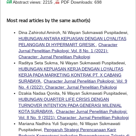
Abstract views: 2215 ,
PDF Downloads: 698
Most read articles by the same author(s)
Dina Zahirotul Amiroh, Ni Wayan Sukmawati Puspitadewi,
HUBUNGAN ANTARA KEPUASAN DENGAN LOYALITAS
PELANGGAN DI HYPERMART GRESIK
,
Character
Jurnal Penelitian Psikologi: Vol. 8 No. 1 (2021):
Character: Jurnal Penelitian Psikologi
Raditya Seta Sukma, Ni Wayan Sukmawati Puspitadewi,
HUBUNGAN KEPUASAN KERJA DENGAN LOYALITAS
KERJA PADA MARKETING KONTRAK PT. X CABANG
SURABAYA
,
Character Jurnal Penelitian Psikologi: Vol. 9
No. 4 (2022): Character: Jurnal Penelitian Psikologi
Dzakia Nadaa Qonita, Ni Wayan Sukmawati Puspitadewi,
HUBUNGAN QUARTER LIFE CRISIS DENGAN
TURNOVER INTENTION PADA GENERASI MILENIAL
KOTA SURABAYA
,
Character Jurnal Penelitian Psikologi:
Vol. 8 No. 9 (2021): Character: Jurnal Penelitian Psikologi
Mariana Nadhira Yuli Suprapto, Ni Wayan Sukmawati
Puspitadewi,
Pengaruh Strategi Perencanaan Karir
Berbasis Kompetensi terhadap Pengembangan Talenta di