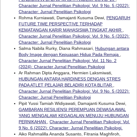
Character Jurnal Penelitian Psikologi: Vol. 9 No. 5 (2022):
Character: Jurnal Penelitian Psikologi
Rohma Kurniawati, Damajanti Kusuma Dewi,
PENGARUH
FUTURE TIME PERSPECTIVE TERHADAP
KEMATANGAN KARIR MAHASISWA TINGKAT AKHIR
,
Character Jurnal Penelitian Psikologi: Vol. 9 No. 5 (2022):
Character: Jurnal Penelitian Psikologi
Salma Nabila Rurky, Diana Rahmasari,
Hubungan antara
Body Image dengan Kepuasan Hidup Pada Remaja
,
Character Jurnal Penelitian Psikologi: Vol. 11 No. 2
(2024): Character Jurnal Penelitian Psikologi
Ar Rahman Dipta Anggara, Hermien Laksmiwati,
HUBUNGAN ANTARA HARDINESS DENGAN STRES
PADA ATLET PELAJAR BELADIRI KOTA BLITAR
,
Character Jurnal Penelitian Psikologi: Vol. 9 No. 5 (2022):
Character: Jurnal Penelitian Psikologi
Pipit Yussi Tamiah Widiyawati, Damajanti Kusuma Dewi,
GAMBARAN RESILIENSI PEREMPUAN DEWASA AWAL
YANG MENGALAMI KEGAGALAN MENUJU HUBUNGAN
PERNIKAHAN
,
Character Jurnal Penelitian Psikologi: Vol.
9 No. 6 (2022): Character: Jurnal Penelitian Psikologi.
Aiko Rahmalilla Ananda Susanto, Fitrania Maghfiroh,