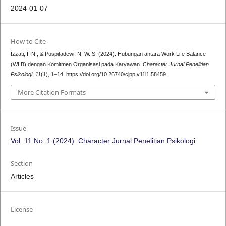
2024-01-07
How to Cite
Izzati, I. N., & Puspitadewi, N. W. S. (2024). Hubungan antara Work Life Balance
(WLB) dengan Komitmen Organisasi pada Karyawan.
Character Jurnal Penelitian
Psikologi
,
11
(1), 1–14. https://doi.org/10.26740/cjpp.v11i1.58459
More Citation Formats
Issue
Vol. 11 No. 1 (2024): Character Jurnal Penelitian Psikologi
Section
Articles
License