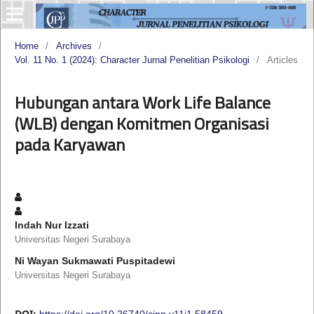
Home
/
Archives
/
Vol. 11 No. 1 (2024): Character Jurnal Penelitian Psikologi
/
Articles
Hubungan antara Work Life Balance
(WLB) dengan Komitmen Organisasi
pada Karyawan
Indah Nur Izzati
Universitas Negeri Surabaya
Ni Wayan Sukmawati Puspitadewi
Universitas Negeri Surabaya
DOI:
https://doi.org/10.26740/cjpp.v11i1.58459