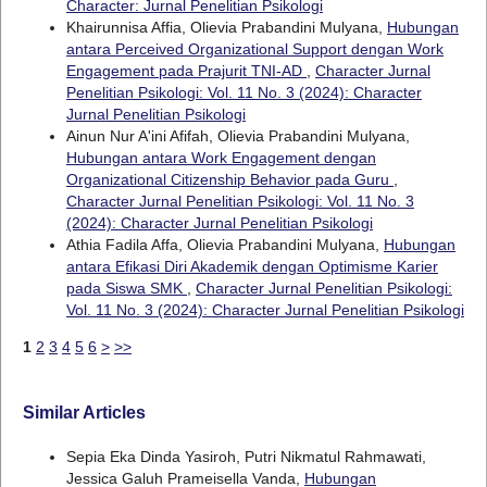
Character: Jurnal Penelitian Psikologi
Khairunnisa Affia, Olievia Prabandini Mulyana,
Hubungan
antara Perceived Organizational Support dengan Work
Engagement pada Prajurit TNI-AD
,
Character Jurnal
Penelitian Psikologi: Vol. 11 No. 3 (2024): Character
Jurnal Penelitian Psikologi
Ainun Nur A'ini Afifah, Olievia Prabandini Mulyana,
Hubungan antara Work Engagement dengan
Organizational Citizenship Behavior pada Guru
,
Character Jurnal Penelitian Psikologi: Vol. 11 No. 3
(2024): Character Jurnal Penelitian Psikologi
Athia Fadila Affa, Olievia Prabandini Mulyana,
Hubungan
antara Efikasi Diri Akademik dengan Optimisme Karier
pada Siswa SMK
,
Character Jurnal Penelitian Psikologi:
Vol. 11 No. 3 (2024): Character Jurnal Penelitian Psikologi
1
2
3
4
5
6
>
>>
Similar Articles
Sepia Eka Dinda Yasiroh, Putri Nikmatul Rahmawati,
Jessica Galuh Prameisella Vanda,
Hubungan