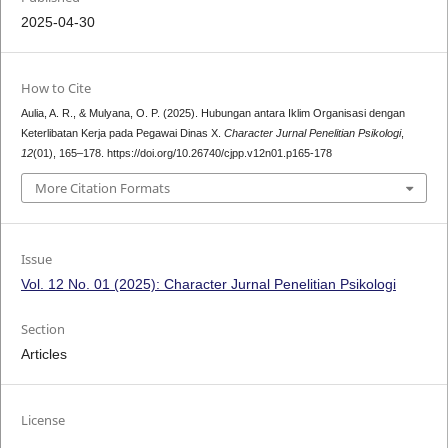
2025-04-30
How to Cite
Aulia, A. R., & Mulyana, O. P. (2025). Hubungan antara Iklim Organisasi dengan
Keterlibatan Kerja pada Pegawai Dinas X.
Character Jurnal Penelitian Psikologi
,
12
(01), 165–178. https://doi.org/10.26740/cjpp.v12n01.p165-178
More Citation Formats
Issue
Vol. 12 No. 01 (2025): Character Jurnal Penelitian Psikologi
Section
Articles
License