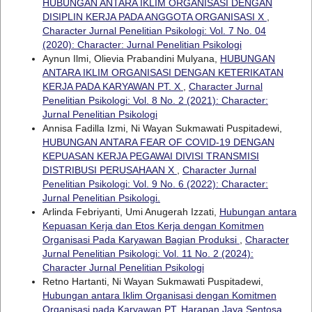
HUBUNGAN ANTARA IKLIM ORGANISASI DENGAN
DISIPLIN KERJA PADA ANGGOTA ORGANISASI X
,
Character Jurnal Penelitian Psikologi: Vol. 7 No. 04
(2020): Character: Jurnal Penelitian Psikologi
Aynun Ilmi, Olievia Prabandini Mulyana,
HUBUNGAN
ANTARA IKLIM ORGANISASI DENGAN KETERIKATAN
KERJA PADA KARYAWAN PT. X
,
Character Jurnal
Penelitian Psikologi: Vol. 8 No. 2 (2021): Character:
Jurnal Penelitian Psikologi
Annisa Fadilla Izmi, Ni Wayan Sukmawati Puspitadewi,
HUBUNGAN ANTARA FEAR OF COVID-19 DENGAN
KEPUASAN KERJA PEGAWAI DIVISI TRANSMISI
DISTRIBUSI PERUSAHAAN X
,
Character Jurnal
Penelitian Psikologi: Vol. 9 No. 6 (2022): Character:
Jurnal Penelitian Psikologi.
Arlinda Febriyanti, Umi Anugerah Izzati,
Hubungan antara
Kepuasan Kerja dan Etos Kerja dengan Komitmen
Organisasi Pada Karyawan Bagian Produksi
,
Character
Jurnal Penelitian Psikologi: Vol. 11 No. 2 (2024):
Character Jurnal Penelitian Psikologi
Retno Hartanti, Ni Wayan Sukmawati Puspitadewi,
Hubungan antara Iklim Organisasi dengan Komitmen
Organisasi pada Karyawan PT. Harapan Jaya Sentosa
,