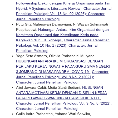
Followership Efektif dengan Kinerja Organisasi pada Tim
Hybrid: A Systematic Literature Review
,
Character Jurnal
Penelitian Psikologi: Vol. 13 No. 02 (2026): Character
Jurnal Penelitian Psikologi
Putu Gita Maheswari Darmaviani, Ni Wayan Sukmawati
Puspitadewi,
Hubungan Antara Iklim Organisasi dengan
Komitmen Organisasi dan Keterikatan Kerja pada
Karyawan di PT. X Sidoarjo
,
Character Jurnal Penelitian
Psikologi: Vol. 10 No. 1 (2023): Character: Jurnal
Penelitian Psikologi
Yoga Seto Asmoro, Olievia Prabandini Mulyana,
HUBUNGAN ANTARA IKLIM ORGANISASI DENGAN
PERILAKU KERJA INOVATIF PADA GURU SMA NEGERI
3 JOMBANG DI MASA PANDEMI COVID-19
,
Character
Jurnal Penelitian Psikologi: Vol. 8 No. 2 (2021):
Character: Jurnal Penelitian Psikologi
Alief Jawara Cakti, Meita Santi Budiani,
HUBUNGAN
ANTARA MOTIVASI KERJA DENGAN DISIPLIN KERJA
PADA PEGAWAI E-WARUNG KOTA MOJOKERTO
,
Character Jurnal Penelitian Psikologi: Vol. 9 No. 8 (2022):
Character: Jurnal Penelitian Psikologi
Galih Indro Prahastho, Yohana Wuri Satwika,