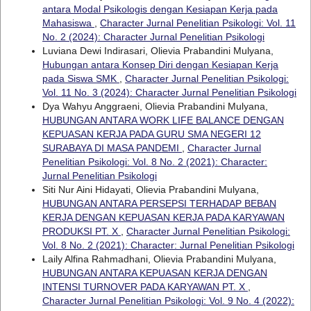
antara Modal Psikologis dengan Kesiapan Kerja pada
Mahasiswa
,
Character Jurnal Penelitian Psikologi: Vol. 11
No. 2 (2024): Character Jurnal Penelitian Psikologi
Luviana Dewi Indirasari, Olievia Prabandini Mulyana,
Hubungan antara Konsep Diri dengan Kesiapan Kerja
pada Siswa SMK
,
Character Jurnal Penelitian Psikologi:
Vol. 11 No. 3 (2024): Character Jurnal Penelitian Psikologi
Dya Wahyu Anggraeni, Olievia Prabandini Mulyana,
HUBUNGAN ANTARA WORK LIFE BALANCE DENGAN
KEPUASAN KERJA PADA GURU SMA NEGERI 12
SURABAYA DI MASA PANDEMI
,
Character Jurnal
Penelitian Psikologi: Vol. 8 No. 2 (2021): Character:
Jurnal Penelitian Psikologi
Siti Nur Aini Hidayati, Olievia Prabandini Mulyana,
HUBUNGAN ANTARA PERSEPSI TERHADAP BEBAN
KERJA DENGAN KEPUASAN KERJA PADA KARYAWAN
PRODUKSI PT. X
,
Character Jurnal Penelitian Psikologi:
Vol. 8 No. 2 (2021): Character: Jurnal Penelitian Psikologi
Laily Alfina Rahmadhani, Olievia Prabandini Mulyana,
HUBUNGAN ANTARA KEPUASAN KERJA DENGAN
INTENSI TURNOVER PADA KARYAWAN PT. X
,
Character Jurnal Penelitian Psikologi: Vol. 9 No. 4 (2022):