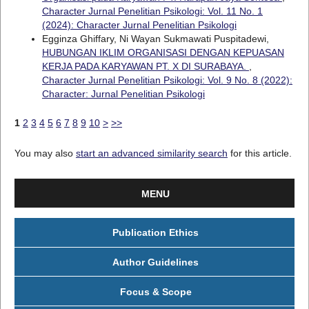
Character Jurnal Penelitian Psikologi: Vol. 11 No. 1
(2024): Character Jurnal Penelitian Psikologi
Egginza Ghiffary, Ni Wayan Sukmawati Puspitadewi,
HUBUNGAN IKLIM ORGANISASI DENGAN KEPUASAN
KERJA PADA KARYAWAN PT. X DI SURABAYA.
,
Character Jurnal Penelitian Psikologi: Vol. 9 No. 8 (2022):
Character: Jurnal Penelitian Psikologi
1
2
3
4
5
6
7
8
9
10
>
>>
You may also
start an advanced similarity search
for this article.
MENU
Publication Ethics
Author Guidelines
Focus & Scope