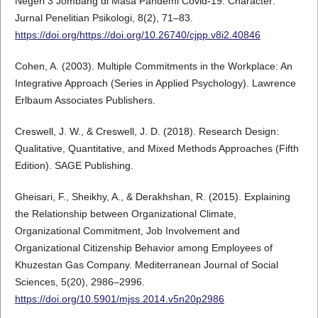
Negeri 3 Jombang di Masa Pandemi Covid-19. Character:
Jurnal Penelitian Psikologi, 8(2), 71–83.
https://doi.org/https://doi.org/10.26740/cjpp.v8i2.40846
Cohen, A. (2003). Multiple Commitments in the Workplace: An
Integrative Approach (Series in Applied Psychology). Lawrence
Erlbaum Associates Publishers.
Creswell, J. W., & Creswell, J. D. (2018). Research Design:
Qualitative, Quantitative, and Mixed Methods Approaches (Fifth
Edition). SAGE Publishing.
Gheisari, F., Sheikhy, A., & Derakhshan, R. (2015). Explaining
the Relationship between Organizational Climate,
Organizational Commitment, Job Involvement and
Organizational Citizenship Behavior among Employees of
Khuzestan Gas Company. Mediterranean Journal of Social
Sciences, 5(20), 2986–2996.
https://doi.org/10.5901/mjss.2014.v5n20p2986