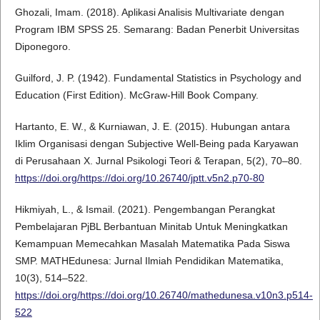
Ghozali, Imam. (2018). Aplikasi Analisis Multivariate dengan
Program IBM SPSS 25. Semarang: Badan Penerbit Universitas
Diponegoro.
Guilford, J. P. (1942). Fundamental Statistics in Psychology and
Education (First Edition). McGraw-Hill Book Company.
Hartanto, E. W., & Kurniawan, J. E. (2015). Hubungan antara
Iklim Organisasi dengan Subjective Well-Being pada Karyawan
di Perusahaan X. Jurnal Psikologi Teori & Terapan, 5(2), 70–80.
https://doi.org/https://doi.org/10.26740/jptt.v5n2.p70-80
Hikmiyah, L., & Ismail. (2021). Pengembangan Perangkat
Pembelajaran PjBL Berbantuan Minitab Untuk Meningkatkan
Kemampuan Memecahkan Masalah Matematika Pada Siswa
SMP. MATHEdunesa: Jurnal Ilmiah Pendidikan Matematika,
10(3), 514–522.
https://doi.org/https://doi.org/10.26740/mathedunesa.v10n3.p514-
522