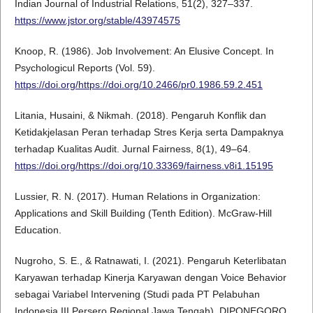
Indian Journal of Industrial Relations, 51(2), 327–337.
https://www.jstor.org/stable/43974575
Knoop, R. (1986). Job Involvement: An Elusive Concept. In
Psychologicul Reports (Vol. 59).
https://doi.org/https://doi.org/10.2466/pr0.1986.59.2.451
Litania, Husaini, & Nikmah. (2018). Pengaruh Konflik dan
Ketidakjelasan Peran terhadap Stres Kerja serta Dampaknya
terhadap Kualitas Audit. Jurnal Fairness, 8(1), 49–64.
https://doi.org/https://doi.org/10.33369/fairness.v8i1.15195
Lussier, R. N. (2017). Human Relations in Organization:
Applications and Skill Building (Tenth Edition). McGraw-Hill
Education.
Nugroho, S. E., & Ratnawati, I. (2021). Pengaruh Keterlibatan
Karyawan terhadap Kinerja Karyawan dengan Voice Behavior
sebagai Variabel Intervening (Studi pada PT Pelabuhan
Indonesia III Persero Regional Jawa Tengah). DIPONEGORO