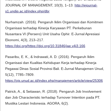
JOURNAL OF MANAGEMENT, 10(3), 1–13.
http://ejournal-
s1.undip.ac.id/index.php/dbr
Nurhamzah. (2016). Pengaruh Iklim Organisasi dan Komitmen
Organisasi terhadap Kinerja Karyawan PT. Perkebunan
Nusantara VI (Persero) Unit Usaha Ophir. E-Jurnal Apresiasi
Ekonomi, 4(3), 213–217.
https://doi.org/https://doi.org/10.31846/jae.v4i3.166
Pasaribu, E. K., & Indrawati, A. D. (2016). Pengaruh Iklim
Organisasi dan Kualitas Kehidupan Kerja terhadap Kinerja
Pegawai Dinas Sosial Provinsi Bali. E-Jurnal Manajemen Unud,
5(12), 7785–7809.
https://ojs.unud.ac.id/index.php/manajemen/article/view/25306
Patrick, A., & Setiawan, R. (2018). Pengaruh Job Involvement
dan Job Characteristic terhadap Turnover Intention pada PT.
Mustika Lestari Indonesia. AGORA, 6(2).