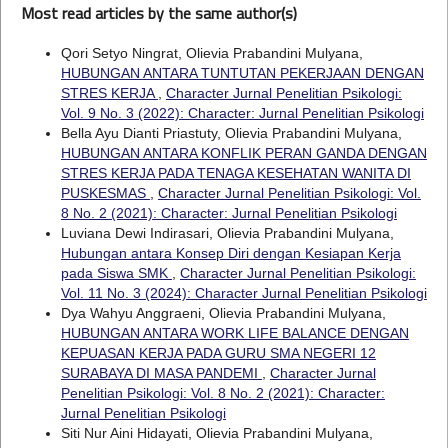
Most read articles by the same author(s)
Qori Setyo Ningrat, Olievia Prabandini Mulyana,
HUBUNGAN ANTARA TUNTUTAN PEKERJAAN DENGAN
STRES KERJA
,
Character Jurnal Penelitian Psikologi:
Vol. 9 No. 3 (2022): Character: Jurnal Penelitian Psikologi
Bella Ayu Dianti Priastuty, Olievia Prabandini Mulyana,
HUBUNGAN ANTARA KONFLIK PERAN GANDA DENGAN
STRES KERJA PADA TENAGA KESEHATAN WANITA DI
PUSKESMAS
,
Character Jurnal Penelitian Psikologi: Vol.
8 No. 2 (2021): Character: Jurnal Penelitian Psikologi
Luviana Dewi Indirasari, Olievia Prabandini Mulyana,
Hubungan antara Konsep Diri dengan Kesiapan Kerja
pada Siswa SMK
,
Character Jurnal Penelitian Psikologi:
Vol. 11 No. 3 (2024): Character Jurnal Penelitian Psikologi
Dya Wahyu Anggraeni, Olievia Prabandini Mulyana,
HUBUNGAN ANTARA WORK LIFE BALANCE DENGAN
KEPUASAN KERJA PADA GURU SMA NEGERI 12
SURABAYA DI MASA PANDEMI
,
Character Jurnal
Penelitian Psikologi: Vol. 8 No. 2 (2021): Character:
Jurnal Penelitian Psikologi
Siti Nur Aini Hidayati, Olievia Prabandini Mulyana,