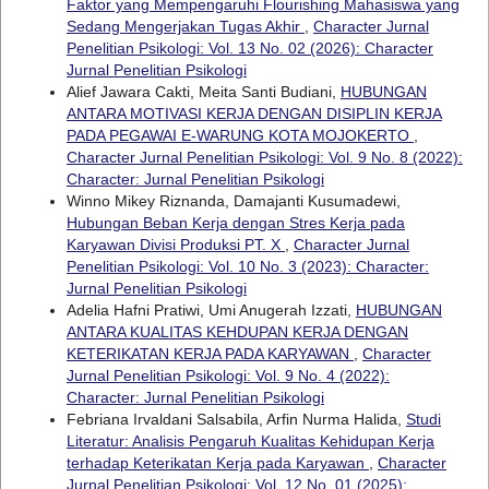
Faktor yang Mempengaruhi Flourishing Mahasiswa yang
Sedang Mengerjakan Tugas Akhir
,
Character Jurnal
Penelitian Psikologi: Vol. 13 No. 02 (2026): Character
Jurnal Penelitian Psikologi
Alief Jawara Cakti, Meita Santi Budiani,
HUBUNGAN
ANTARA MOTIVASI KERJA DENGAN DISIPLIN KERJA
PADA PEGAWAI E-WARUNG KOTA MOJOKERTO
,
Character Jurnal Penelitian Psikologi: Vol. 9 No. 8 (2022):
Character: Jurnal Penelitian Psikologi
Winno Mikey Riznanda, Damajanti Kusumadewi,
Hubungan Beban Kerja dengan Stres Kerja pada
Karyawan Divisi Produksi PT. X
,
Character Jurnal
Penelitian Psikologi: Vol. 10 No. 3 (2023): Character:
Jurnal Penelitian Psikologi
Adelia Hafni Pratiwi, Umi Anugerah Izzati,
HUBUNGAN
ANTARA KUALITAS KEHDUPAN KERJA DENGAN
KETERIKATAN KERJA PADA KARYAWAN
,
Character
Jurnal Penelitian Psikologi: Vol. 9 No. 4 (2022):
Character: Jurnal Penelitian Psikologi
Febriana Irvaldani Salsabila, Arfin Nurma Halida,
Studi
Literatur: Analisis Pengaruh Kualitas Kehidupan Kerja
terhadap Keterikatan Kerja pada Karyawan
,
Character
Jurnal Penelitian Psikologi: Vol. 12 No. 01 (2025):