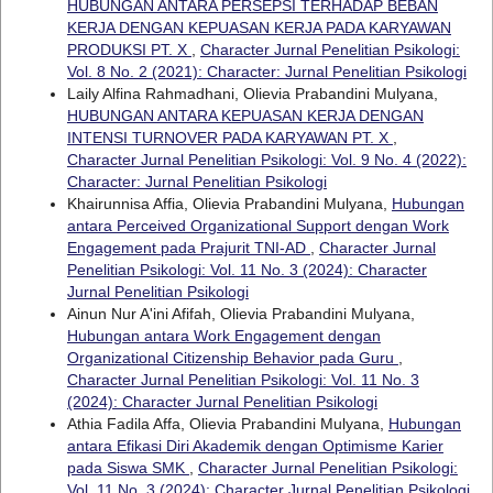
HUBUNGAN ANTARA PERSEPSI TERHADAP BEBAN
KERJA DENGAN KEPUASAN KERJA PADA KARYAWAN
PRODUKSI PT. X
,
Character Jurnal Penelitian Psikologi:
Vol. 8 No. 2 (2021): Character: Jurnal Penelitian Psikologi
Laily Alfina Rahmadhani, Olievia Prabandini Mulyana,
HUBUNGAN ANTARA KEPUASAN KERJA DENGAN
INTENSI TURNOVER PADA KARYAWAN PT. X
,
Character Jurnal Penelitian Psikologi: Vol. 9 No. 4 (2022):
Character: Jurnal Penelitian Psikologi
Khairunnisa Affia, Olievia Prabandini Mulyana,
Hubungan
antara Perceived Organizational Support dengan Work
Engagement pada Prajurit TNI-AD
,
Character Jurnal
Penelitian Psikologi: Vol. 11 No. 3 (2024): Character
Jurnal Penelitian Psikologi
Ainun Nur A'ini Afifah, Olievia Prabandini Mulyana,
Hubungan antara Work Engagement dengan
Organizational Citizenship Behavior pada Guru
,
Character Jurnal Penelitian Psikologi: Vol. 11 No. 3
(2024): Character Jurnal Penelitian Psikologi
Athia Fadila Affa, Olievia Prabandini Mulyana,
Hubungan
antara Efikasi Diri Akademik dengan Optimisme Karier
pada Siswa SMK
,
Character Jurnal Penelitian Psikologi:
Vol. 11 No. 3 (2024): Character Jurnal Penelitian Psikologi