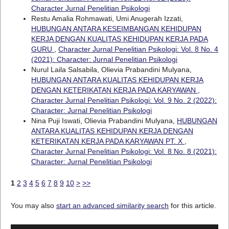
Character Jurnal Penelitian Psikologi
Restu Amalia Rohmawati, Umi Anugerah Izzati,
HUBUNGAN ANTARA KESEIMBANGAN KEHIDUPAN
KERJA DENGAN KUALITAS KEHIDUPAN KERJA PADA
GURU
,
Character Jurnal Penelitian Psikologi: Vol. 8 No. 4
(2021): Character: Jurnal Penelitian Psikologi
Nurul Laila Salsabila, Olievia Prabandini Mulyana,
HUBUNGAN ANTARA KUALITAS KEHIDUPAN KERJA
DENGAN KETERIKATAN KERJA PADA KARYAWAN
,
Character Jurnal Penelitian Psikologi: Vol. 9 No. 2 (2022):
Character: Jurnal Penelitian Psikologi
Nina Puji Iswati, Olievia Prabandini Mulyana,
HUBUNGAN
ANTARA KUALITAS KEHIDUPAN KERJA DENGAN
KETERIKATAN KERJA PADA KARYAWAN PT. X
,
Character Jurnal Penelitian Psikologi: Vol. 8 No. 8 (2021):
Character: Jurnal Penelitian Psikologi
1
2
3
4
5
6
7
8
9
10
>
>>
You may also
start an advanced similarity search
for this article.