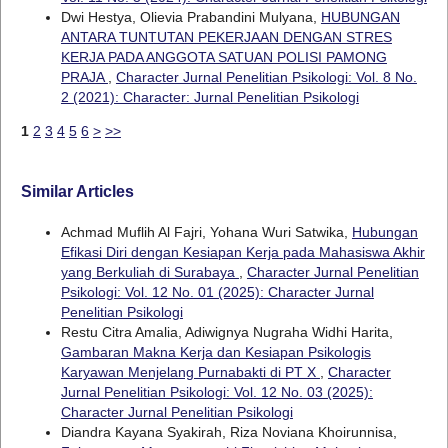
Dwi Hestya, Olievia Prabandini Mulyana,
HUBUNGAN
ANTARA TUNTUTAN PEKERJAAN DENGAN STRES
KERJA PADA ANGGOTA SATUAN POLISI PAMONG
PRAJA
,
Character Jurnal Penelitian Psikologi: Vol. 8 No.
2 (2021): Character: Jurnal Penelitian Psikologi
1
2
3
4
5
6
>
>>
Similar Articles
Achmad Muflih Al Fajri, Yohana Wuri Satwika,
Hubungan
Efikasi Diri dengan Kesiapan Kerja pada Mahasiswa Akhir
yang Berkuliah di Surabaya
,
Character Jurnal Penelitian
Psikologi: Vol. 12 No. 01 (2025): Character Jurnal
Penelitian Psikologi
Restu Citra Amalia, Adiwignya Nugraha Widhi Harita,
Gambaran Makna Kerja dan Kesiapan Psikologis
Karyawan Menjelang Purnabakti di PT X
,
Character
Jurnal Penelitian Psikologi: Vol. 12 No. 03 (2025):
Character Jurnal Penelitian Psikologi
Diandra Kayana Syakirah, Riza Noviana Khoirunnisa,