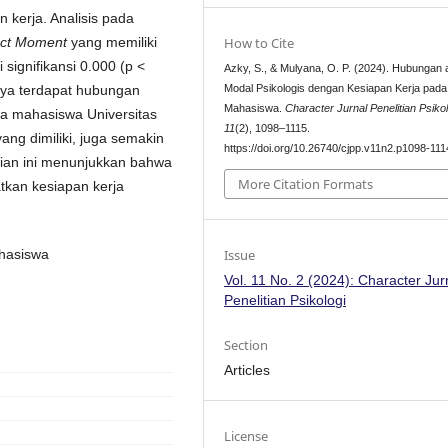
 kerja. Analisis pada
uct Moment
yang memiliki
How to Cite
i signifikansi 0.000 (p <
Azky, S., & Mulyana, O. P. (2024). Hubungan 
nya terdapat hubungan
Modal Psikologis dengan Kesiapan Kerja pada
Mahasiswa.
Character Jurnal Penelitian Psikol
da mahasiswa Universitas
11
(2), 1098–1115.
ang dimiliki, juga semakin
https://doi.org/10.26740/cjpp.v11n2.p1098-111
itian ini menunjukkan bahwa
More Citation Formats
tkan kesiapan kerja
Issue
ahasiswa
Vol. 11 No. 2 (2024): Character Jur
Penelitian Psikologi
Section
Articles
License