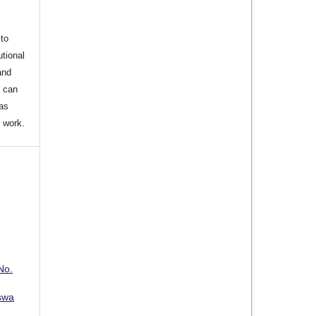
to
utional
and
s can
 as
d work.
No.
swa