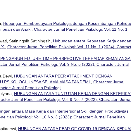
i,
Hubungan Pemberdayaan Psikologis dengan Keseimbangan Kehidu
rempuan dan Anak
,
Character Jurnal Penelitian Psikologi: Vol. 11 No. 1
ti, Satiningsih Satiningsih,
Hubungan antara Kepuasan Kerja denga
. X
,
Character Jurnal Penelitian Psikologi: Vol. 11 No. 1 (2024): Charac
,
PENGARUH FUTURE TIME PERSPECTIVE TERHADAP KEMATANGA
cter Jurnal Penelitian Psikologi: Vol. 9 No. 5 (2022): Character: Jurnal
a Dewi,
HUBUNGAN ANTARA PEER ATTACHMENT DENGAN
RU PSIKOLOGI UNESA SELAMA MASA PANDEMI
,
Character Jurnal
racter: Jurnal Penelitian Psikologi
Mulyana,
HUBUNGAN ANTARA TUNTUTAN KERJA DENGAN KETERIKA
acter Jurnal Penelitian Psikologi: Vol. 9 No. 7 (2022): Character: Jurna
ngan antara Masa Kerja dan Interpersonal Skill dengan Produktivitas
elitian Psikologi: Vol. 10 No. 3 (2023): Character: Jurnal Penelitian
spitadewi,
HUBUNGAN ANTARA FEAR OF COVID-19 DENGAN KEPUA