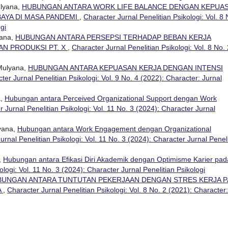
ulyana,
HUBUNGAN ANTARA WORK LIFE BALANCE DENGAN KEPUA
BAYA DI MASA PANDEMI
,
Character Jurnal Penelitian Psikologi: Vol. 8 
gi
yana,
HUBUNGAN ANTARA PERSEPSI TERHADAP BEBAN KERJA
N PRODUKSI PT. X
,
Character Jurnal Penelitian Psikologi: Vol. 8 No. 
 Mulyana,
HUBUNGAN ANTARA KEPUASAN KERJA DENGAN INTENSI
ter Jurnal Penelitian Psikologi: Vol. 9 No. 4 (2022): Character: Jurnal
a,
Hubungan antara Perceived Organizational Support dengan Work
 Jurnal Penelitian Psikologi: Vol. 11 No. 3 (2024): Character Jurnal
lyana,
Hubungan antara Work Engagement dengan Organizational
urnal Penelitian Psikologi: Vol. 11 No. 3 (2024): Character Jurnal Penel
,
Hubungan antara Efikasi Diri Akademik dengan Optimisme Karier pad
ologi: Vol. 11 No. 3 (2024): Character Jurnal Penelitian Psikologi
UNGAN ANTARA TUNTUTAN PEKERJAAN DENGAN STRES KERJA 
A
,
Character Jurnal Penelitian Psikologi: Vol. 8 No. 2 (2021): Character: