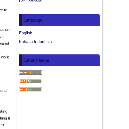
For Librarians
ee to
Language
author.
English
ion
Bahasa Indonesia
censed
e work
Current Issue
s
ional
sting
hing it
its