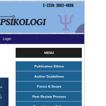
Login
MENU
Publication Ethics
Author Guidelines
Focus & Scope
Peer Review Process