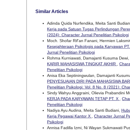
Similar Articles
Adinda Quida Nurfendika, Meita Santi Budian
Kerja pada Satuan Tugas Perlindungan Pe
(2024): Character Jurnal Penelitian Psikologi
Moch. Shofar Rif'an Fanani, Hermien Laksmiwa
Kesejahteraan Psikologis pada Karyawan PT
Jurnal Penelitian Psikologi
Rohma Kurniawati, Damajanti Kusuma Dewi
KARIR MAHASISWA TINGKAT AKHIR
,
Chara
Penelitian Psikologi
Anisa Eka Septiningwulan, Damajanti Kusum
PENYESUAIAN DIRI PADA MAHASISWA BA
Penelitian Psikologi: Vol. 8 No. 8 (2021): Cha
Sindy Wahyu Anggraini, Olievia Prabandini 
KERJA PADA KARYAWAN TETAP PT. X
,
Char
Penelitian Psikologi
Nadiya Ayu Audina, Meita Santi Budiani,
Hubu
Kerja Pegawai Kantor X
,
Character Jurnal Pen
Psikologi
Annisa Fadilla Izmi, Ni Wayan Sukmawati Pu