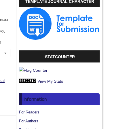
TEMPLATE JOURNAL CHARACTER
antara
ogi
,
4
STATCOUNTER
nal
View My Stats
Information
For Readers
For Authors