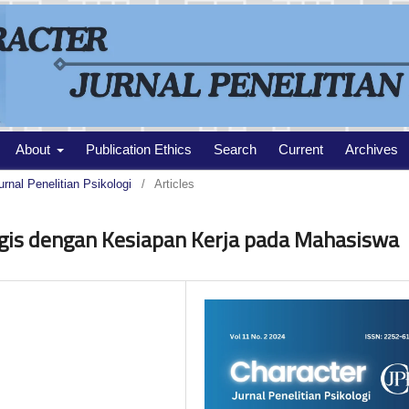
About
Publication Ethics
Search
Current
Archives
urnal Penelitian Psikologi
/
Articles
gis dengan Kesiapan Kerja pada Mahasiswa