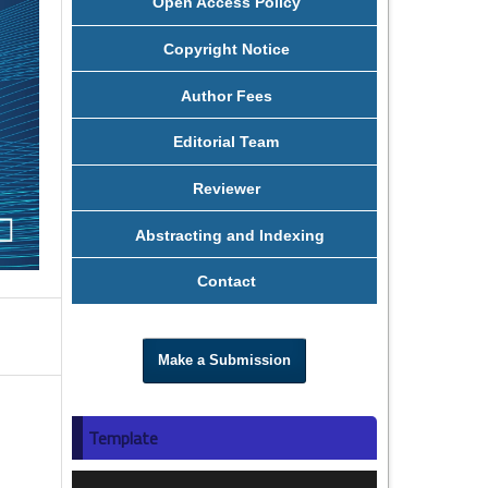
Open Access Policy
Copyright Notice
Author Fees
Editorial Team
Reviewer
Abstracting and Indexing
Contact
Make a Submission
Template