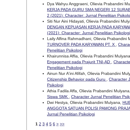
Dya Wahyu Anggraeni, Olievia Prabandini M
KERJA PADA GURU SMA NEGERI 12 SURA
2 (2021): Character: Jurnal Penelitian Psikolo
Siti Nur Aini Hidayati, Olievia Prabandini Mul
DENGAN KEPUASAN KERJA PADA KARYAWA
(2021): Character: Jurnal Penelitian Psikologi
Laily Alfina Rahmadhani, Olievia Prabandini
TURNOVER PADA KARYAWAN PT. X
,
Charac
Penelitian Psikologi
Khairunnisa Affia, Olievia Prabandini Mulyan
Engagement pada Prajurit TNI-AD
,
Character
Penelitian Psikologi
Ainun Nur A'ini Afifah, Olievia Prabandini Mu
Citizenship Behavior pada Guru
,
Character J
Psikologi
Athia Fadila Affa, Olievia Prabandini Mulyana
Siswa SMK
,
Character Jurnal Penelitian Psik
Dwi Hestya, Olievia Prabandini Mulyana,
HUB
ANGGOTA SATUAN POLISI PAMONG PRAJ
Jurnal Penelitian Psikologi
1
2
3
4
5
6
>
>>