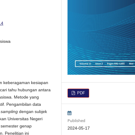
14
asiswa
alan keberagaman kesiapan
ncari tahu hubungan antara
PDF
asiswa. Metode yang
atif. Pengambilan data
 sampling
dengan subjek
kan Universitas Negeri
Published
 semester genap
2024-05-17
 Penelitian ini