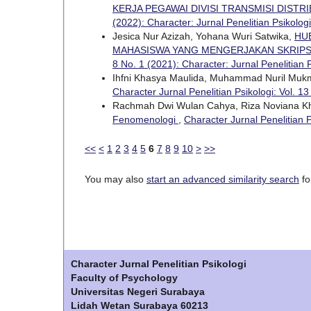
KERJA PEGAWAI DIVISI TRANSMISI DIST
(2022): Character: Jurnal Penelitian Psikologi
Jesica Nur Azizah, Yohana Wuri Satwika,
HU
MAHASISWA YANG MENGERJAKAN SKRIPS
8 No. 1 (2021): Character: Jurnal Penelitian 
Ihfni Khasya Maulida, Muhammad Nuril Muk
Character Jurnal Penelitian Psikologi: Vol. 13
Rachmah Dwi Wulan Cahya, Riza Noviana Kh
Fenomenologi
,
Character Jurnal Penelitian P
<<
<
1
2
3
4
5
6
7
8
9
10
>
>>
You may also
start an advanced similarity search
for
Character Jurnal Penelitian Psikologi
Faculty of Psychology
Universitas Negeri Surabaya
Lidah Wetan Surabaya 60213