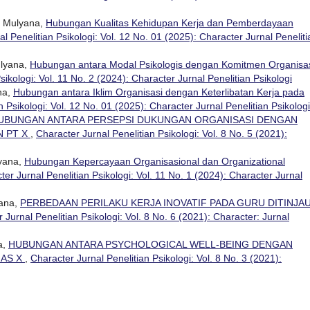
i Mulyana,
Hubungan Kualitas Kehidupan Kerja dan Pemberdayaan
l Penelitian Psikologi: Vol. 12 No. 01 (2025): Character Jurnal Peneliti
ulyana,
Hubungan antara Modal Psikologis dengan Komitmen Organisa
sikologi: Vol. 11 No. 2 (2024): Character Jurnal Penelitian Psikologi
na,
Hubungan antara Iklim Organisasi dengan Keterlibatan Kerja pada
n Psikologi: Vol. 12 No. 01 (2025): Character Jurnal Penelitian Psikologi
UBUNGAN ANTARA PERSEPSI DUKUNGAN ORGANISASI DENGAN
N PT X
,
Character Jurnal Penelitian Psikologi: Vol. 8 No. 5 (2021):
lyana,
Hubungan Kepercayaan Organisasional dan Organizational
ter Jurnal Penelitian Psikologi: Vol. 11 No. 1 (2024): Character Jurnal
yana,
PERBEDAAN PERILAKU KERJA INOVATIF PADA GURU DITINJA
 Jurnal Penelitian Psikologi: Vol. 8 No. 6 (2021): Character: Jurnal
a,
HUBUNGAN ANTARA PSYCHOLOGICAL WELL-BEING DENGAN
NAS X
,
Character Jurnal Penelitian Psikologi: Vol. 8 No. 3 (2021):