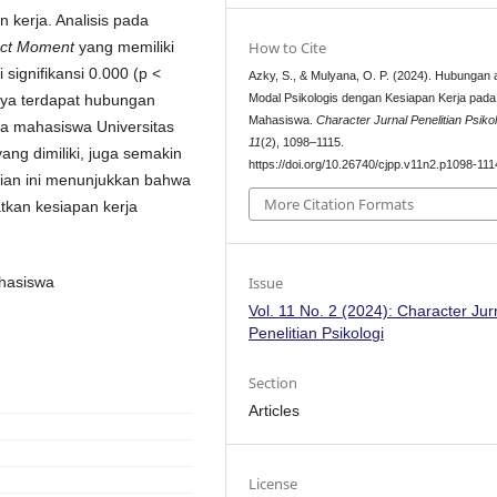
 kerja. Analisis pada
uct Moment
yang memiliki
How to Cite
i signifikansi 0.000 (p <
Azky, S., & Mulyana, O. P. (2024). Hubungan 
nya terdapat hubungan
Modal Psikologis dengan Kesiapan Kerja pada
Mahasiswa.
Character Jurnal Penelitian Psikol
da mahasiswa Universitas
11
(2), 1098–1115.
ang dimiliki, juga semakin
https://doi.org/10.26740/cjpp.v11n2.p1098-111
itian ini menunjukkan bahwa
More Citation Formats
tkan kesiapan kerja
Issue
ahasiswa
Vol. 11 No. 2 (2024): Character Jur
Penelitian Psikologi
Section
Articles
License