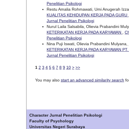
Penelitian Psikologi
Restu Amalia Rohmawati, Umi Anugerah Izza
KUALITAS KEHIDUPAN KERJA PADA GURU
Jurnal Penelitian Psikologi
Nurul Laila Salsabila, Olievia Prabandini Mu
KETERIKATAN KERJA PADA KARYAWAN
,
Ch
Penelitian Psikologi
Nina Puji Iswati, Olievia Prabandini Mulyana,
KETERIKATAN KERJA PADA KARYAWAN PT.
Jurnal Penelitian Psikologi
1
2
3
4
5
6
7
8
9
10
>
>>
You may also
start an advanced similarity search
for
Character Jurnal Penelitian Psikologi
Faculty of Psychology
Universitas Negeri Surabaya