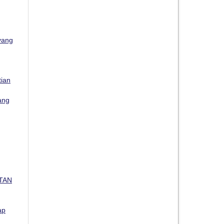
yang
tian
ang
TAN
ap