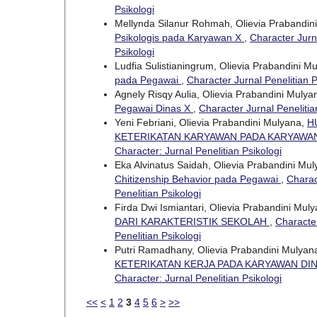
Psikologi
Mellynda Silanur Rohmah, Olievia Prabandin
Psikologis pada Karyawan X
,
Character Jurna
Psikologi
Ludfia Sulistianingrum, Olievia Prabandini M
pada Pegawai
,
Character Jurnal Penelitian P
Agnely Risqy Aulia, Olievia Prabandini Mulya
Pegawai Dinas X
,
Character Jurnal Penelitia
Yeni Febriani, Olievia Prabandini Mulyana,
H
KETERIKATAN KARYAWAN PADA KARYAWA
Character: Jurnal Penelitian Psikologi
Eka Alvinatus Saidah, Olievia Prabandini Mu
Chitizenship Behavior pada Pegawai
,
Charac
Penelitian Psikologi
Firda Dwi Ismiantari, Olievia Prabandini Mul
DARI KARAKTERISTIK SEKOLAH
,
Character
Penelitian Psikologi
Putri Ramadhany, Olievia Prabandini Mulyan
KETERIKATAN KERJA PADA KARYAWAN DI
Character: Jurnal Penelitian Psikologi
<<
<
1
2
3
4
5
6
>
>>