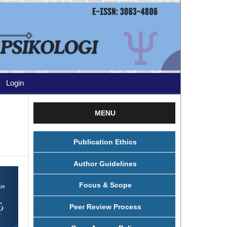
Login
MENU
Publication Ethics
Author Guidelines
Focus & Scope
Peer Review Process