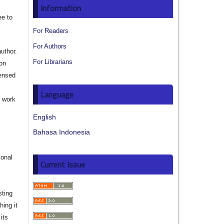
Information
ee to
For Readers
For Authors
author.
For Librarians
ion
censed
Language
e work
English
s
Bahasa Indonesia
ional
Current Issue
sting
hing it
its