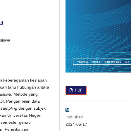
14
asiswa
alan keberagaman kesiapan
ncari tahu hubungan antara
PDF
asiswa. Metode yang
atif. Pengambilan data
 sampling
dengan subjek
kan Universitas Negeri
Published
 semester genap
2024-05-17
 Penelitian ini