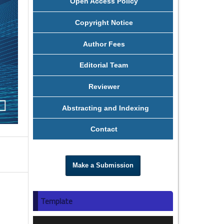
Open Access Policy
Copyright Notice
Author Fees
Editorial Team
Reviewer
Abstracting and Indexing
Contact
Make a Submission
Template