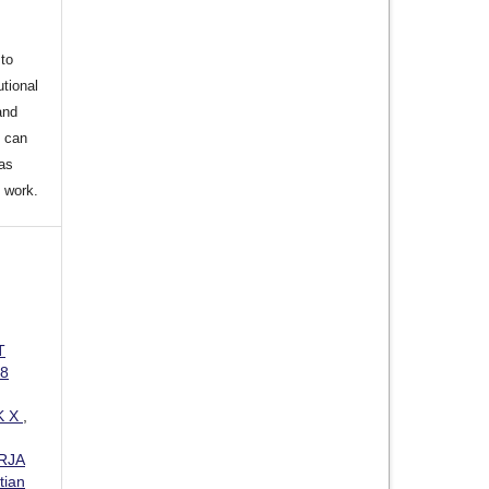
to
utional
and
s can
 as
d work.
T
 8
K X
,
RJA
tian