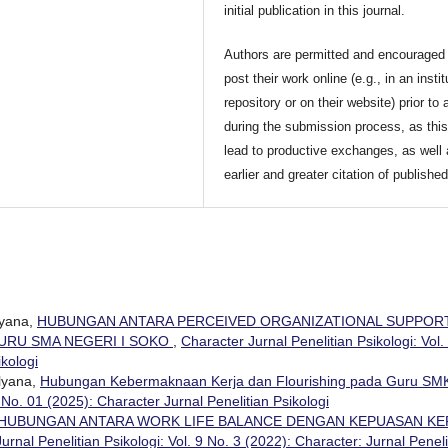
initial publication in this journal.
Authors are permitted and encouraged 
post their work online (e.g., in an instit
repository or on their website) prior to 
during the submission process, as thi
lead to productive exchanges, as well
earlier and greater citation of publishe
lyana,
HUBUNGAN ANTARA PERCEIVED ORGANIZATIONAL SUPPOR
URU SMA NEGERI I SOKO
,
Character Jurnal Penelitian Psikologi: Vol.
ikologi
ulyana,
Hubungan Kebermaknaan Kerja dan Flourishing pada Guru SM
 No. 01 (2025): Character Jurnal Penelitian Psikologi
HUBUNGAN ANTARA WORK LIFE BALANCE DENGAN KEPUASAN KE
urnal Penelitian Psikologi: Vol. 9 No. 3 (2022): Character: Jurnal Peneli