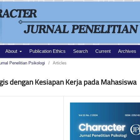
About
Publication Ethics
Search
Current
Archives
urnal Penelitian Psikologi
/
Articles
gis dengan Kesiapan Kerja pada Mahasiswa