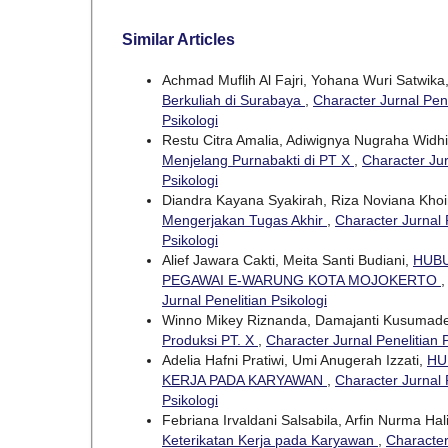
Similar Articles
Achmad Muflih Al Fajri, Yohana Wuri Satwika
Berkuliah di Surabaya
,
Character Jurnal Pene
Psikologi
Restu Citra Amalia, Adiwignya Nugraha Widhi
Menjelang Purnabakti di PT X
,
Character Jur
Psikologi
Diandra Kayana Syakirah, Riza Noviana Khoi
Mengerjakan Tugas Akhir
,
Character Jurnal P
Psikologi
Alief Jawara Cakti, Meita Santi Budiani,
HUBU
PEGAWAI E-WARUNG KOTA MOJOKERTO
Jurnal Penelitian Psikologi
Winno Mikey Riznanda, Damajanti Kusumad
Produksi PT. X
,
Character Jurnal Penelitian P
Adelia Hafni Pratiwi, Umi Anugerah Izzati,
HU
KERJA PADA KARYAWAN
,
Character Jurnal P
Psikologi
Febriana Irvaldani Salsabila, Arfin Nurma Hal
Keterikatan Kerja pada Karyawan
,
Character