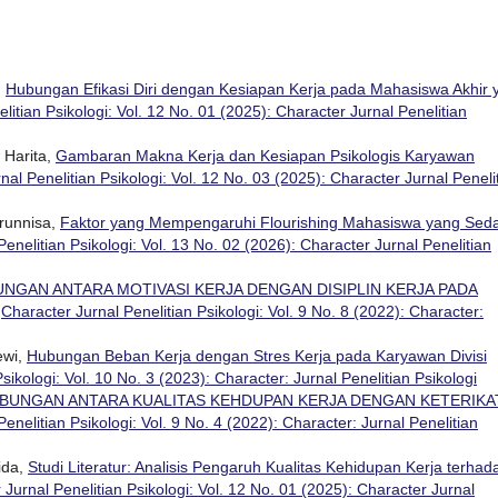
,
Hubungan Efikasi Diri dengan Kesiapan Kerja pada Mahasiswa Akhir 
litian Psikologi: Vol. 12 No. 01 (2025): Character Jurnal Penelitian
 Harita,
Gambaran Makna Kerja dan Kesiapan Psikologis Karyawan
nal Penelitian Psikologi: Vol. 12 No. 03 (2025): Character Jurnal Peneli
runnisa,
Faktor yang Mempengaruhi Flourishing Mahasiswa yang Sed
enelitian Psikologi: Vol. 13 No. 02 (2026): Character Jurnal Penelitian
NGAN ANTARA MOTIVASI KERJA DENGAN DISIPLIN KERJA PADA
,
Character Jurnal Penelitian Psikologi: Vol. 9 No. 8 (2022): Character:
ewi,
Hubungan Beban Kerja dengan Stres Kerja pada Karyawan Divisi
sikologi: Vol. 10 No. 3 (2023): Character: Jurnal Penelitian Psikologi
BUNGAN ANTARA KUALITAS KEHDUPAN KERJA DENGAN KETERIKA
enelitian Psikologi: Vol. 9 No. 4 (2022): Character: Jurnal Penelitian
ida,
Studi Literatur: Analisis Pengaruh Kualitas Kehidupan Kerja terhad
 Jurnal Penelitian Psikologi: Vol. 12 No. 01 (2025): Character Jurnal