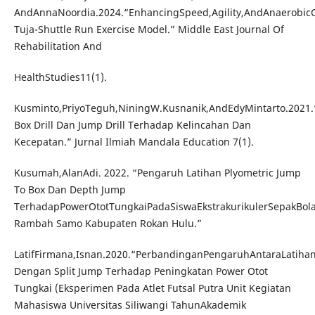
AndAnnaNoordia.2024.“EnhancingSpeed,Agility,AndAnaerobicC
Tuja-Shuttle Run Exercise Model.” Middle East Journal Of
Rehabilitation And
HealthStudies11(1).
Kusminto,PriyoTeguh,NiningW.Kusnanik,AndEdyMintarto.2021
Box Drill Dan Jump Drill Terhadap Kelincahan Dan
Kecepatan.” Jurnal Ilmiah Mandala Education 7(1).
Kusumah,AlanAdi. 2022. “Pengaruh Latihan Plyometric Jump
To Box Dan Depth Jump
TerhadapPowerOtotTungkaiPadaSiswaEkstrakurikulerSepakBo
Rambah Samo Kabupaten Rokan Hulu.”
LatifFirmana,Isnan.2020.“PerbandinganPengaruhAntaraLati
Dengan Split Jump Terhadap Peningkatan Power Otot
Tungkai (Eksperimen Pada Atlet Futsal Putra Unit Kegiatan
Mahasiswa Universitas Siliwangi TahunAkademik