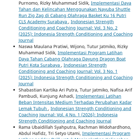
Purnomo, Rizky Muhammad Sidik,
Implementasi Daya
Tahan dan Kelincahan Menggunakan Nayuba Shuttle
Run Zig Zag di Cabang Olahraga Basket Ku 16 Putri
CLS Academy Surabaya
,
Indonesian Strength
Conditioning and Coaching Journal: Vol. 3 No. 2
(2025): Indonesia Strength Conditioning and Coaching
Journal
Naswa Maulana Pratiwi, Wijono, Tutur Jatmiko, Rizky
Muhammad Sidik,
Implementasi Program Latihan
Daya Tahan Cabang Olahraga Dayung Dragon Boat
Putri Kota Surabaya
,
Indonesian Strength
Conditioning and Coaching Journal: Vol. 3 No. 1
(2025): Indonesia Strength Conditioning and Coaching
Journal
Shabastian Kartika Ari Putra, Tutur Jatmiko, Nafisa Arif
Pambudi, Kunjung Ashadi,
Implementasi Latihan
Beban Intensitas Medium Terhadap Perubahan Kadar
Lemak Tubuh
,
Indonesian Strength Conditioning and
Coaching Journal: Vol. 4 No. 1 (2026): Indonesia
Strength Conditioning and Coaching Journal
Rama Ubaidillah Syahputra, Rachman Widohardhono,
Abdul Hafidz, Tri Setyo Utami,
Implementasi Program