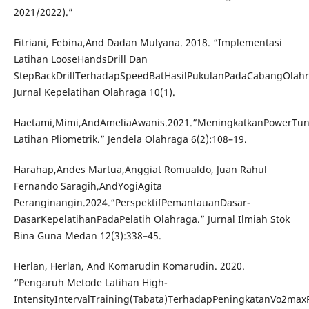
2021/2022).”
Fitriani, Febina,And Dadan Mulyana. 2018. “Implementasi
Latihan LooseHandsDrill Dan
StepBackDrillTerhadapSpeedBatHasilPukulanPadaCabangOlahra
Jurnal Kepelatihan Olahraga 10(1).
Haetami,Mimi,AndAmeliaAwanis.2021.“MeningkatkanPowerTun
Latihan Pliometrik.” Jendela Olahraga 6(2):108–19.
Harahap,Andes Martua,Anggiat Romualdo, Juan Rahul
Fernando Saragih,AndYogiAgita
Peranginangin.2024.“PerspektifPemantauanDasar-
DasarKepelatihanPadaPelatih Olahraga.” Jurnal Ilmiah Stok
Bina Guna Medan 12(3):338–45.
Herlan, Herlan, And Komarudin Komarudin. 2020.
“Pengaruh Metode Latihan High-
IntensityIntervalTraining(Tabata)TerhadapPeningkatanVo2maxP