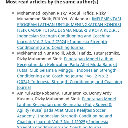
Most read articles by the same author(s)
Mohammad Reyhan Rizky, Abdul Hafidz, Rizky
Muhammad Sidik, Fifit Yeti Wulandari,
lMPLEMENTASI
PROGRAM LATIHAN UNTUK MENINGKATKAN KONDISI
FISIK CABOR FUTSAL DI SMA NEGERI 8 KOTA KEDIRI
,
Indonesian Strength Conditioning and Coaching
Journal: Vol. 2 No. 2 (2024): Indonesia Strength
Conditioning and Coaching Journal
Mokhammad Nur Kholili, Abdul Hafidz, Tutur Jatmiko,
Rizky Muhammad Sidik,
Penerapan Model Latihan
Kecepatan dan Kelincahan Pada Atlet Muda Bangkit
Futsal Club Selama 6 Minggu
,
Indonesian Strength
Conditioning and Coaching Journal: Vol. 2 No. 2
(2024): Indonesia Strength Conditioning and Coaching
Journal
Amirul Azizy Robbany, Tutur Jatmiko, Donny Ardy
Kusuma, Rizky Muhammad Sidik,
Penerapan Model
Latihan Kecepatan dan Kelincahan Rully Speed &
Agility (Rusa) pada Atlet Muda Keeljtes Soccer
Academy
,
Indonesian Strength Conditioning and
Coaching Journal: Vol. 3 No. 1 (2025): Indonesia
Strength Conditioning and Coaching Journal