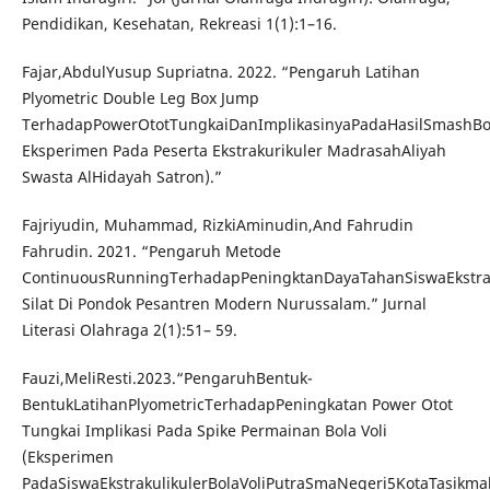
Pendidikan, Kesehatan, Rekreasi 1(1):1–16.
Fajar,AbdulYusup Supriatna. 2022. “Pengaruh Latihan
Plyometric Double Leg Box Jump
TerhadapPowerOtotTungkaiDanImplikasinyaPadaHasilSmashBol
Eksperimen Pada Peserta Ekstrakurikuler MadrasahAliyah
Swasta AlHidayah Satron).”
Fajriyudin, Muhammad, RizkiAminudin,And Fahrudin
Fahrudin. 2021. “Pengaruh Metode
ContinuousRunningTerhadapPeningktanDayaTahanSiswaEkstra
Silat Di Pondok Pesantren Modern Nurussalam.” Jurnal
Literasi Olahraga 2(1):51– 59.
Fauzi,MeliResti.2023.“PengaruhBentuk-
BentukLatihanPlyometricTerhadapPeningkatan Power Otot
Tungkai Implikasi Pada Spike Permainan Bola Voli
(Eksperimen
PadaSiswaEkstrakulikulerBolaVoliPutraSmaNegeri5KotaTasikm