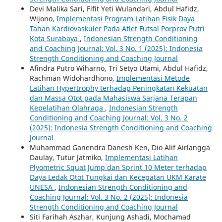
Devi Malika Sari, Fifit Yeti Wulandari, Abdul Hafidz,
Wijono,
Implementasi Program Latihan Fisik Daya
Tahan Kardiovaskuler Pada Atlet Futsal Porprov Putri
Kota Surabaya
,
Indonesian Strength Conditioning
and Coaching Journal: Vol. 3 No. 1 (2025): Indonesia
Strength Conditioning and Coaching Journal
Afindra Putro Wiharno, Tri Setyo Utami, Abdul Hafidz,
Rachman Widohardhono,
Implementasi Metode
Latihan Hypertrophy terhadap Peningkatan Kekuatan
dan Massa Otot pada Mahasiswa Sarjana Terapan
Kepelatihan Olahraga
,
Indonesian Strength
Conditioning and Coaching Journal: Vol. 3 No. 2
(2025): Indonesia Strength Conditioning and Coaching
Journal
Muhammad Ganendra Danesh Ken, Dio Alif Airlangga
Daulay, Tutur Jatmiko,
Implementasi Latihan
Plyometric Squat Jump dan Sprint 10 Meter terhadap
Daya Ledak Otot Tungkai dan Kecepatan UKM Karate
UNESA
,
Indonesian Strength Conditioning and
Coaching Journal: Vol. 3 No. 2 (2025): Indonesia
Strength Conditioning and Coaching Journal
Siti Farihah Aszhar, Kunjung Ashadi, Mochamad