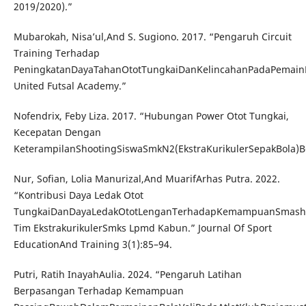
2019/2020).”
Mubarokah, Nisa’ul,And S. Sugiono. 2017. “Pengaruh Circuit
Training Terhadap
PeningkatanDayaTahanOtotTungkaiDanKelincahanPadaPemainF
United Futsal Academy.”
Nofendrix, Feby Liza. 2017. “Hubungan Power Otot Tungkai,
Kecepatan Dengan
KeterampilanShootingSiswaSmkN2(EkstraKurikulerSepakBola)B
Nur, Sofian, Lolia Manurizal,And MuarifArhas Putra. 2022.
“Kontribusi Daya Ledak Otot
TungkaiDanDayaLedakOtotLenganTerhadapKemampuanSmashB
Tim EkstrakurikulerSmks Lpmd Kabun.” Journal Of Sport
EducationAnd Training 3(1):85–94.
Putri, Ratih InayahAulia. 2024. “Pengaruh Latihan
Berpasangan Terhadap Kemampuan