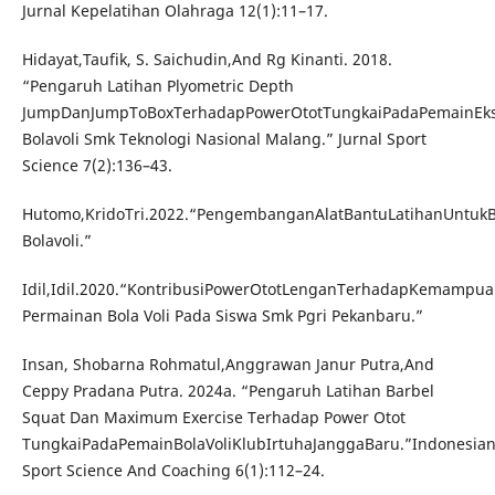
Jurnal Kepelatihan Olahraga 12(1):11–17.
Hidayat,Taufik, S. Saichudin,And Rg Kinanti. 2018.
“Pengaruh Latihan Plyometric Depth
JumpDanJumpToBoxTerhadapPowerOtotTungkaiPadaPemainEkst
Bolavoli Smk Teknologi Nasional Malang.” Jurnal Sport
Science 7(2):136–43.
Hutomo,KridoTri.2022.“PengembanganAlatBantuLatihanUntuk
Bolavoli.”
Idil,Idil.2020.“KontribusiPowerOtotLenganTerhadapKemampua
Permainan Bola Voli Pada Siswa Smk Pgri Pekanbaru.”
Insan, Shobarna Rohmatul,Anggrawan Janur Putra,And
Ceppy Pradana Putra. 2024a. “Pengaruh Latihan Barbel
Squat Dan Maximum Exercise Terhadap Power Otot
TungkaiPadaPemainBolaVoliKlubIrtuhaJanggaBaru.”Indonesian
Sport Science And Coaching 6(1):112–24.