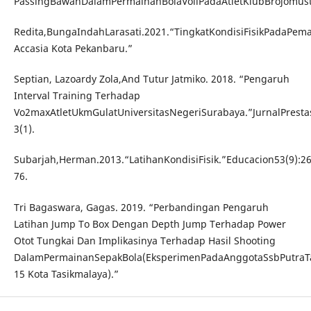
PassingBawahDalamPermainanBolaVoliPadaAtletKlubBrojomust
Redita,BungaIndahLarasati.2021.“TingkatKondisiFisikPadaPema
Accasia Kota Pekanbaru.”
Septian, Lazoardy Zola,And Tutur Jatmiko. 2018. “Pengaruh
Interval Training Terhadap
Vo2maxAtletUkmGulatUniversitasNegeriSurabaya.”JurnalPresta
3(1).
Subarjah,Herman.2013.“LatihanKondisiFisik.”Educacion53(9):2
76.
Tri Bagaswara, Gagas. 2019. “Perbandingan Pengaruh
Latihan Jump To Box Dengan Depth Jump Terhadap Power
Otot Tungkai Dan Implikasinya Terhadap Hasil Shooting
DalamPermainanSepakBola(EksperimenPadaAnggotaSsbPutraT
15 Kota Tasikmalaya).”