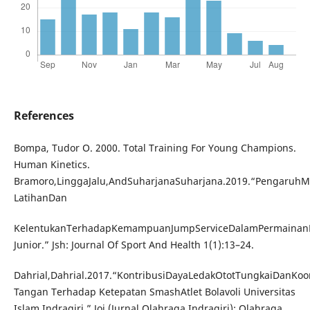
References
Bompa, Tudor O. 2000. Total Training For Young Champions.
Human Kinetics.
Bramoro,LinggaJalu,AndSuharjanaSuharjana.2019.“PengaruhM
LatihanDan
KelentukanTerhadapKemampuanJumpServiceDalamPermainanBo
Junior.” Jsh: Journal Of Sport And Health 1(1):13–24.
Dahrial,Dahrial.2017.“KontribusiDayaLedakOtotTungkaiDanKoo
Tangan Terhadap Ketepatan SmashAtlet Bolavoli Universitas
Islam Indragiri.” Joi (Jurnal Olahraga Indragiri): Olahraga,