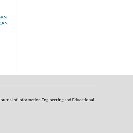
GAN
DAN
 Journal of Information Engineering and Educational