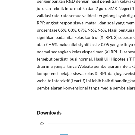
pengembangan R&D dengan hasil penelitian kelayakan
jurusan Teknik Informatika dan 2 guru SMK Negeri 1
validasi rata-rata semua validasi tergolong layak digu
RPP, angket respon siswa, materi, dan soal yang m
prosentase 85%, 88%, 87%, 96%, 96%. Hasil pengujia
signifikan pada nilai kelas kontrol (XI RPL 2) sebesar 
atau ? = 5% maka nilai signifikasi > 0.05 yang artinya
normal sedangkan kelas eksperimen (XI RPL 1) sebesa
tersebut berdistribusi normal. Hasil Uji Hipotesis 
diterima yang artinya Website pembelajaran interak
kompetensi belajar siswa kelas XI RPL dan juga webs
website interaktif (Leartif) ini lebih baik dibandin
pembelajaran konvensional tanpa media pembelajar
Downloads