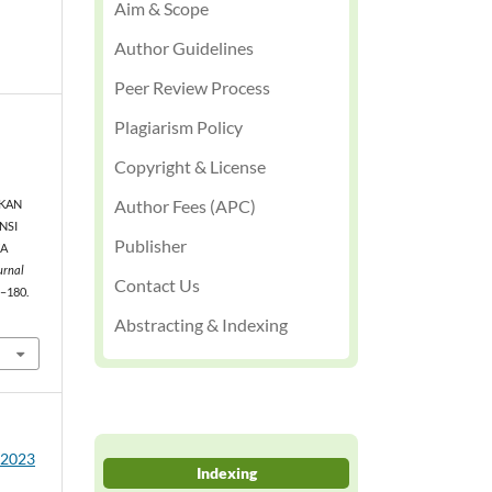
Aim & Scope
Author Guidelines
Peer Review Process
Plagiarism Policy
Copyright & License
Author Fees (APC)
AKAN
NSI
Publisher
WA
Jurnal
Contact Us
8–180.
Abstracting & Indexing
2 2023
Indexing