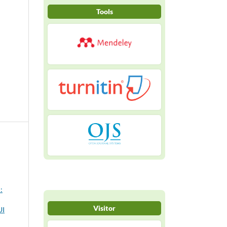
Tools
:
Visitor
UI