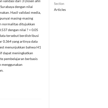
 validasi dari 3 Dosen ahli
Section
 Surabaya dengan nilai
Articles
nakan. Hasil validasi media,
empunyai masing-masing
n normalitas ditujukkan
0.537 dengan nilai ? = 0.05
 data tersebut berdistribusi
r 0.364 yang artinya data
T-Test menunjukkan bahwa H1
tif dapat meningkatkan
ite pembelajaran berbasis
gkan menggunakan
an.