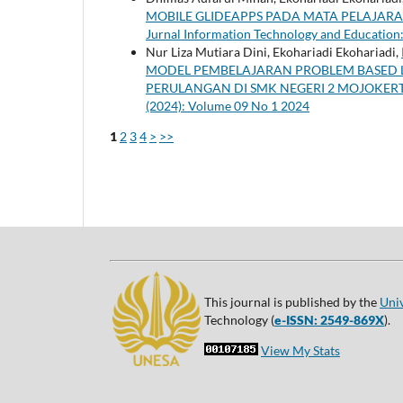
MOBILE GLIDEAPPS PADA MATA PELAJARA
Jurnal Information Technology and Education:
Nur Liza Mutiara Dini, Ekohariadi Ekohariadi,
MODEL PEMBELAJARAN PROBLEM BASED
PERULANGAN DI SMK NEGERI 2 MOJOKER
(2024): Volume 09 No 1 2024
1
2
3
4
>
>>
This journal is published by the
Uni
Technology (
e-ISSN: 2549-869X
).
View My Stats