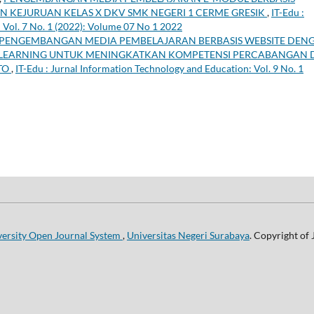
N KEJURUAN KELAS X DKV SMK NEGERI 1 CERME GRESIK
,
IT-Edu :
 Vol. 7 No. 1 (2022): Volume 07 No 1 2022
PENGEMBANGAN MEDIA PEMBELAJARAN BERBASIS WEBSITE DEN
 LEARNING UNTUK MENINGKATKAN KOMPETENSI PERCABANGAN 
TO
,
IT-Edu : Jurnal Information Technology and Education: Vol. 9 No. 1
versity Open Journal System
,
Universitas Negeri Surabaya
. Copyright of