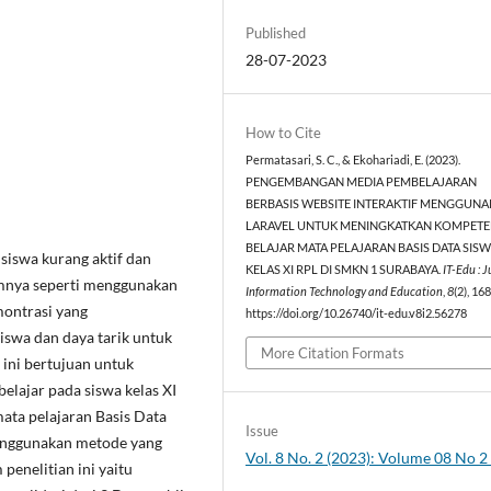
Published
28-07-2023
How to Cite
Permatasari, S. C., & Ekohariadi, E. (2023).
PENGEMBANGAN MEDIA PEMBELAJARAN
BERBASIS WEBSITE INTERAKTIF MENGGUN
LARAVEL UNTUK MENINGKATKAN KOMPETE
BELAJAR MATA PELAJARAN BASIS DATA SIS
siswa kurang aktif dan
KELAS XI RPL DI SMKN 1 SURABAYA.
IT-Edu : 
mnya seperti menggunakan
Information Technology and Education
,
8
(2), 16
montrasi yang
https://doi.org/10.26740/it-edu.v8i2.56278
iswa dan daya tarik untuk
More Citation Formats
 ini bertujuan untuk
lajar pada siswa kelas XI
ta pelajaran Basis Data
Issue
menggunakan metode yang
Vol. 8 No. 2 (2023): Volume 08 No 
enelitian ini yaitu