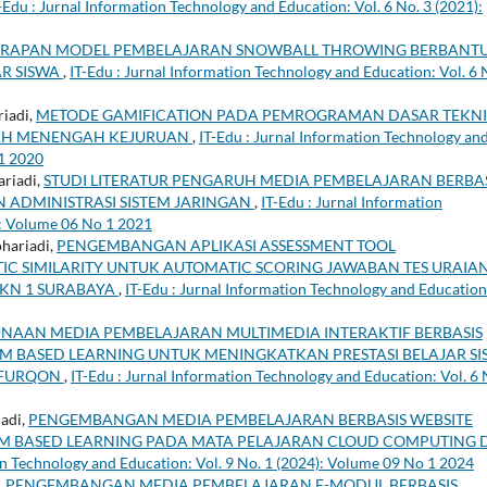
-Edu : Jurnal Information Technology and Education: Vol. 6 No. 3 (2021):
RAPAN MODEL PEMBELAJARAN SNOWBALL THROWING BERBANT
AR SISWA
,
IT-Edu : Jurnal Information Technology and Education: Vol. 6 
riadi,
METODE GAMIFICATION PADA PEMROGRAMAN DASAR TEKN
LAH MENENGAH KEJURUAN
,
IT-Edu : Jurnal Information Technology an
 1 2020
ariadi,
STUDI LITERATUR PENGARUH MEDIA PEMBELAJARAN BERBAS
 ADMINISTRASI SISTEM JARINGAN
,
IT-Edu : Jurnal Information
): Volume 06 No 1 2021
hariadi,
PENGEMBANGAN APLIKASI ASSESSMENT TOOL
 SIMILARITY UNTUK AUTOMATIC SCORING JAWABAN TES URAIA
MKN 1 SURABAYA
,
IT-Edu : Jurnal Information Technology and Education
NAAN MEDIA PEMBELAJARAN MULTIMEDIA INTERAKTIF BERBASIS
 BASED LEARNING UNTUK MENINGKATKAN PRESTASI BELAJAR SI
L FURQON
,
IT-Edu : Jurnal Information Technology and Education: Vol. 6 
iadi,
PENGEMBANGAN MEDIA PEMBELAJARAN BERBASIS WEBSITE
 BASED LEARNING PADA MATA PELAJARAN CLOUD COMPUTING D
on Technology and Education: Vol. 9 No. 1 (2024): Volume 09 No 1 2024
,
PENGEMBANGAN MEDIA PEMBELAJARAN E-MODUL BERBASIS