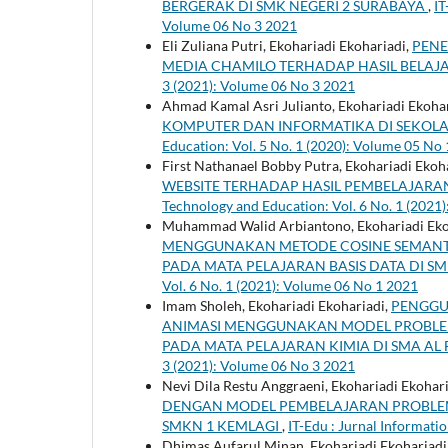
BERGERAK DI SMK NEGERI 2 SURABAYA
,
IT
Volume 06 No 3 2021
Eli Zuliana Putri, Ekohariadi Ekohariadi,
PENE
MEDIA CHAMILO TERHADAP HASIL BELAJ
3 (2021): Volume 06 No 3 2021
Ahmad Kamal Asri Julianto, Ekohariadi Ekoha
KOMPUTER DAN INFORMATIKA DI SEKO
Education: Vol. 5 No. 1 (2020): Volume 05 No
First Nathanael Bobby Putra, Ekohariadi Ekoh
WEBSITE TERHADAP HASIL PEMBELAJARAN
Technology and Education: Vol. 6 No. 1 (2021
Muhammad Walid Arbiantono, Ekohariadi Eko
MENGGUNAKAN METODE COSINE SEMANTIC
PADA MATA PELAJARAN BASIS DATA DI S
Vol. 6 No. 1 (2021): Volume 06 No 1 2021
Imam Sholeh, Ekohariadi Ekohariadi,
PENGGU
ANIMASI MENGGUNAKAN MODEL PROBLEM
PADA MATA PELAJARAN KIMIA DI SMA A
3 (2021): Volume 06 No 3 2021
Nevi Dila Restu Anggraeni, Ekohariadi Ekohar
DENGAN MODEL PEMBELAJARAN PROBLEM
SMKN 1 KEMLAGI
,
IT-Edu : Jurnal Informati
Dhimas Aufarul Minan, Ekohariadi Ekohariadi