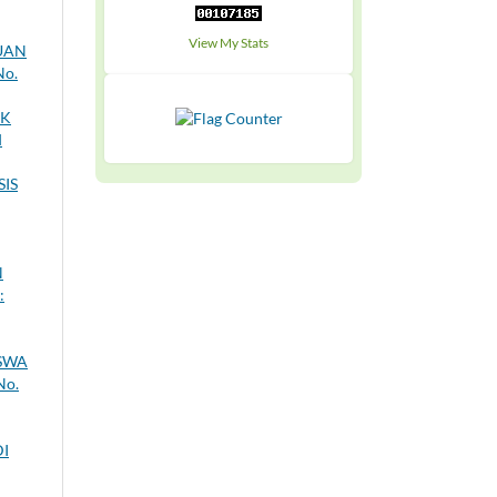
View My Stats
UAN
No.
IK
d
IS
N
:
SWA
No.
I