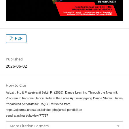
PDF
Published
2026-06-02
How to Cite
Azizah, H., & Prasetyanti Sekti, R. (2026). Dance Learning Through the Nyantrik
Program to Improve Dance Skills at the Laras Aji Tulungagung Dance Studio .
Jurnal
Pendidikan Sendratasik
,
15
(1). Retrieved from
https://ejournal.unesa.ac.id/index.php/jurnal-pendidikan-
sendratasik/article/view/77797
More Citation Formats