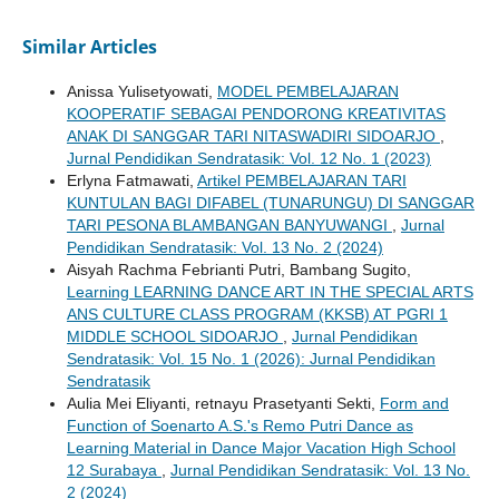
Similar Articles
Anissa Yulisetyowati,
MODEL PEMBELAJARAN
KOOPERATIF SEBAGAI PENDORONG KREATIVITAS
ANAK DI SANGGAR TARI NITASWADIRI SIDOARJO
,
Jurnal Pendidikan Sendratasik: Vol. 12 No. 1 (2023)
Erlyna Fatmawati,
Artikel PEMBELAJARAN TARI
KUNTULAN BAGI DIFABEL (TUNARUNGU) DI SANGGAR
TARI PESONA BLAMBANGAN BANYUWANGI
,
Jurnal
Pendidikan Sendratasik: Vol. 13 No. 2 (2024)
Aisyah Rachma Febrianti Putri, Bambang Sugito,
Learning LEARNING DANCE ART IN THE SPECIAL ARTS
ANS CULTURE CLASS PROGRAM (KKSB) AT PGRI 1
MIDDLE SCHOOL SIDOARJO
,
Jurnal Pendidikan
Sendratasik: Vol. 15 No. 1 (2026): Jurnal Pendidikan
Sendratasik
Aulia Mei Eliyanti, retnayu Prasetyanti Sekti,
Form and
Function of Soenarto A.S.'s Remo Putri Dance as
Learning Material in Dance Major Vacation High School
12 Surabaya
,
Jurnal Pendidikan Sendratasik: Vol. 13 No.
2 (2024)