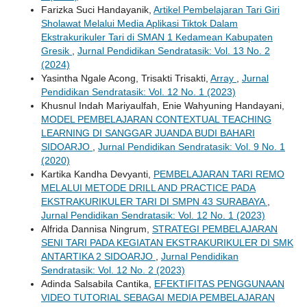
Farizka Suci Handayanik,
Artikel Pembelajaran Tari Giri
Sholawat Melalui Media Aplikasi Tiktok Dalam
Ekstrakurikuler Tari di SMAN 1 Kedamean Kabupaten
Gresik
,
Jurnal Pendidikan Sendratasik: Vol. 13 No. 2
(2024)
Yasintha Ngale Acong, Trisakti Trisakti,
Array
,
Jurnal
Pendidikan Sendratasik: Vol. 12 No. 1 (2023)
Khusnul Indah Mariyaulfah, Enie Wahyuning Handayani,
MODEL PEMBELAJARAN CONTEXTUAL TEACHING
LEARNING DI SANGGAR JUANDA BUDI BAHARI
SIDOARJO
,
Jurnal Pendidikan Sendratasik: Vol. 9 No. 1
(2020)
Kartika Kandha Devyanti,
PEMBELAJARAN TARI REMO
MELALUI METODE DRILL AND PRACTICE PADA
EKSTRAKURIKULER TARI DI SMPN 43 SURABAYA
,
Jurnal Pendidikan Sendratasik: Vol. 12 No. 1 (2023)
Alfrida Dannisa Ningrum,
STRATEGI PEMBELAJARAN
SENI TARI PADA KEGIATAN EKSTRAKURIKULER DI SMK
ANTARTIKA 2 SIDOARJO
,
Jurnal Pendidikan
Sendratasik: Vol. 12 No. 2 (2023)
Adinda Salsabila Cantika,
EFEKTIFITAS PENGGUNAAN
VIDEO TUTORIAL SEBAGAI MEDIA PEMBELAJARAN