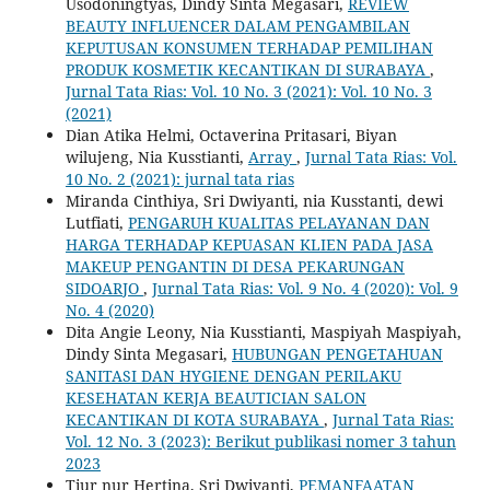
Usodoningtyas, Dindy Sinta Megasari,
REVIEW
BEAUTY INFLUENCER DALAM PENGAMBILAN
KEPUTUSAN KONSUMEN TERHADAP PEMILIHAN
PRODUK KOSMETIK KECANTIKAN DI SURABAYA
,
Jurnal Tata Rias: Vol. 10 No. 3 (2021): Vol. 10 No. 3
(2021)
Dian Atika Helmi, Octaverina Pritasari, Biyan
wilujeng, Nia Kusstianti,
Array
,
Jurnal Tata Rias: Vol.
10 No. 2 (2021): jurnal tata rias
Miranda Cinthiya, Sri Dwiyanti, nia Kusstanti, dewi
Lutfiati,
PENGARUH KUALITAS PELAYANAN DAN
HARGA TERHADAP KEPUASAN KLIEN PADA JASA
MAKEUP PENGANTIN DI DESA PEKARUNGAN
SIDOARJO
,
Jurnal Tata Rias: Vol. 9 No. 4 (2020): Vol. 9
No. 4 (2020)
Dita Angie Leony, Nia Kusstianti, Maspiyah Maspiyah,
Dindy Sinta Megasari,
HUBUNGAN PENGETAHUAN
SANITASI DAN HYGIENE DENGAN PERILAKU
KESEHATAN KERJA BEAUTICIAN SALON
KECANTIKAN DI KOTA SURABAYA
,
Jurnal Tata Rias:
Vol. 12 No. 3 (2023): Berikut publikasi nomer 3 tahun
2023
Tiur nur Hertina, Sri Dwiyanti,
PEMANFAATAN