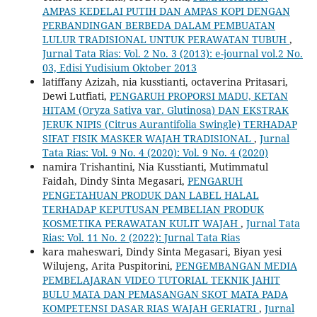
AMPAS KEDELAI PUTIH DAN AMPAS KOPI DENGAN
PERBANDINGAN BERBEDA DALAM PEMBUATAN
LULUR TRADISIONAL UNTUK PERAWATAN TUBUH
,
Jurnal Tata Rias: Vol. 2 No. 3 (2013): e-journal vol.2 No.
03, Edisi Yudisium Oktober 2013
latiffany Azizah, nia kusstianti, octaverina Pritasari,
Dewi Lutfiati,
PENGARUH PROPORSI MADU, KETAN
HITAM (Oryza Sativa var. Glutinosa) DAN EKSTRAK
JERUK NIPIS (Citrus Aurantifolia Swingle) TERHADAP
SIFAT FISIK MASKER WAJAH TRADISIONAL
,
Jurnal
Tata Rias: Vol. 9 No. 4 (2020): Vol. 9 No. 4 (2020)
namira Trishantini, Nia Kusstianti, Mutimmatul
Faidah, Dindy Sinta Megasari,
PENGARUH
PENGETAHUAN PRODUK DAN LABEL HALAL
TERHADAP KEPUTUSAN PEMBELIAN PRODUK
KOSMETIKA PERAWATAN KULIT WAJAH
,
Jurnal Tata
Rias: Vol. 11 No. 2 (2022): Jurnal Tata Rias
kara maheswari, Dindy Sinta Megasari, Biyan yesi
Wilujeng, Arita Puspitorini,
PENGEMBANGAN MEDIA
PEMBELAJARAN VIDEO TUTORIAL TEKNIK JAHIT
BULU MATA DAN PEMASANGAN SKOT MATA PADA
KOMPETENSI DASAR RIAS WAJAH GERIATRI
,
Jurnal