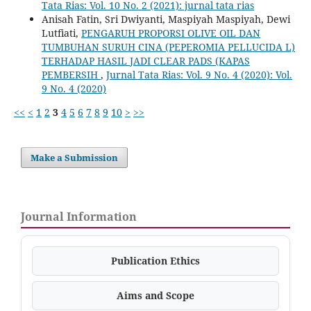
Tata Rias: Vol. 10 No. 2 (2021): jurnal tata rias
Anisah Fatin, Sri Dwiyanti, Maspiyah Maspiyah, Dewi
Lutfiati,
PENGARUH PROPORSI OLIVE OIL DAN
TUMBUHAN SURUH CINA (PEPEROMIA PELLUCIDA L)
TERHADAP HASIL JADI CLEAR PADS (KAPAS
PEMBERSIH
,
Jurnal Tata Rias: Vol. 9 No. 4 (2020): Vol.
9 No. 4 (2020)
<<
<
1
2
3
4
5
6
7
8
9
10
>
>>
Make a Submission
Journal Information
Publication Ethics
Aims and Scope