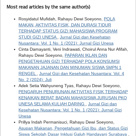
Most read articles by the same author(s)
Rosyidatul Mufidah, Rahayu Dewi Soeyono,
POLA
MAKAN, AKTIVITAS FISIK, DAN DURASI TIDUR
TERHADAP STATUS GIZI MAHASISWA PROGRAM
STUDI GIZI UNESA
,
Jurnal Gizi dan Kesehatan
Nusantara: Vol. 1 No. 1 (2021): Jurnal Gizi Unesa
Cinta Damayanti, Veni Indrawati, Choirul Anna Nur Afifah,
Rahayu Dewi Soeyono,
PAPARAN IKLAN DAN
PENGETAHUAN GIZI TERHADAP POLA KONSUMSI
MAKANAN JAJANAN DAN MINUMAN SISWA SMPN 1
RENGEL
,
Jurnal Gizi dan Kesehatan Nusantara: Vol. 4
No. 2 (2024): Juli
Adek Setia Wahyuneng Tyas, Rahayu Dewi Soeyono,
PENGARUH PENURUNAN AKTIVITAS FISIK TERHADAP
KENAIKAN BERAT BADAN MAHASISWA JURUSAN PKO
UNESA SELAMA KULIAH DARING
,
Jurnal Gizi dan
Kesehatan Nusantara: Vol. 1 No. 1 (2021): Jurnal Gizi
Unesa
Prillya Indah Permanisuci, Rahayu Dewi Soeyono,
Asupan Makanan, Pengetahuan Gizi Ibu, dan Status Gizi
Siswa Sekolah Dasar Inklusi Galuh Handayani Surabaya
,