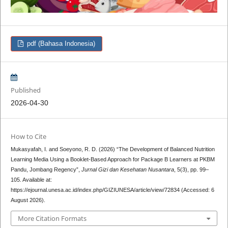
pdf (Bahasa Indonesia)
Published
2026-04-30
How to Cite
Mukasyafah, I. and Soeyono, R. D. (2026) “The Development of Balanced Nutrition
Learning Media Using a Booklet-Based Approach for Package B Learners at PKBM
Pandu, Jombang Regency”,
Jurnal Gizi dan Kesehatan Nusantara
, 5(3), pp. 99–
105. Available at:
https://ejournal.unesa.ac.id/index.php/GIZIUNESA/article/view/72834 (Accessed: 6
August 2026).
More Citation Formats