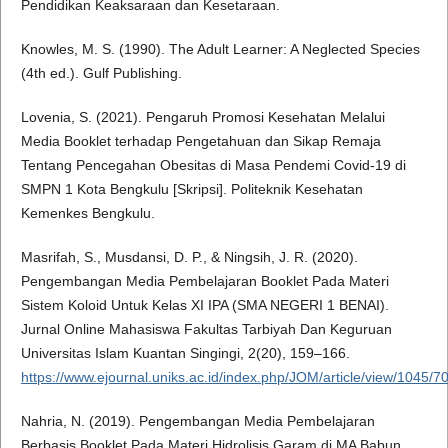
Pendidikan Keaksaraan dan Kesetaraan.
Knowles, M. S. (1990). The Adult Learner: A Neglected Species
(4th ed.). Gulf Publishing.
Lovenia, S. (2021). Pengaruh Promosi Kesehatan Melalui
Media Booklet terhadap Pengetahuan dan Sikap Remaja
Tentang Pencegahan Obesitas di Masa Pendemi Covid-19 di
SMPN 1 Kota Bengkulu [Skripsi]. Politeknik Kesehatan
Kemenkes Bengkulu.
Masrifah, S., Musdansi, D. P., & Ningsih, J. R. (2020).
Pengembangan Media Pembelajaran Booklet Pada Materi
Sistem Koloid Untuk Kelas XI IPA (SMA NEGERI 1 BENAI).
Jurnal Online Mahasiswa Fakultas Tarbiyah Dan Keguruan
Universitas Islam Kuantan Singingi, 2(20), 159–166.
https://www.ejournal.uniks.ac.id/index.php/JOM/article/view/1045/7
Nahria, N. (2019). Pengembangan Media Pembelajaran
Berbasis Booklet Pada Materi Hidrolisis Garam di MA Babun