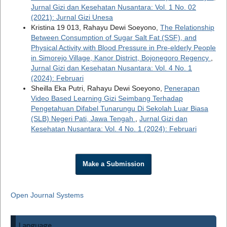
Jurnal Gizi dan Kesehatan Nusantara: Vol. 1 No. 02
(2021): Jurnal Gizi Unesa
Kristina 19 013, Rahayu Dewi Soeyono,
The Relationship
Between Consumption of Sugar Salt Fat (SSF), and
Physical Activity with Blood Pressure in Pre-elderly People
in Simorejo Village, Kanor District, Bojonegoro Regency
,
Jurnal Gizi dan Kesehatan Nusantara: Vol. 4 No. 1
(2024): Februari
Sheilla Eka Putri, Rahayu Dewi Soeyono,
Penerapan
Video Based Learning Gizi Seimbang Terhadap
Pengetahuan Difabel Tunarungu Di Sekolah Luar Biasa
(SLB) Negeri Pati, Jawa Tengah
,
Jurnal Gizi dan
Kesehatan Nusantara: Vol. 4 No. 1 (2024): Februari
Make a Submission
Open Journal Systems
Language