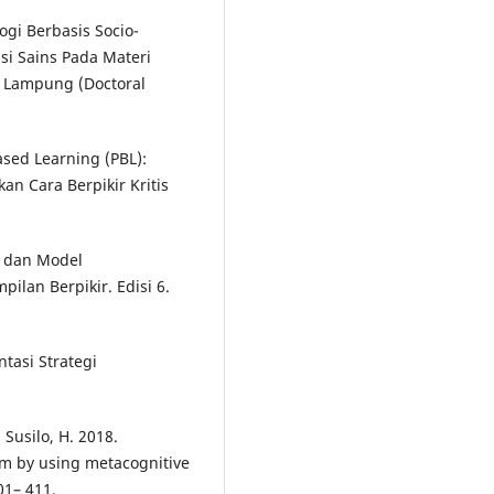
ogi Berbasis Socio-
asi Sains Pada Materi
 Lampung (Doctoral
ased Learning (PBL):
 Cara Berpikir Kritis
i dan Model
lan Berpikir. Edisi 6.
ntasi Strategi
 Susilo, H. 2018.
om by using metacognitive
01– 411.