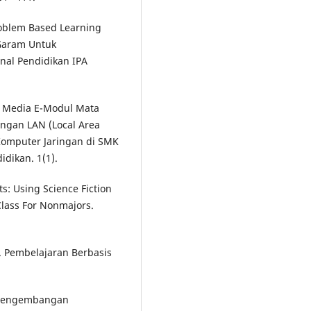
roblem Based Learning
 Garam Untuk
nal Pendidikan IPA
n Media E-Modul Mata
ringan LAN (Local Area
 Komputer Jaringan di SMK
dikan. 1(1).
ts: Using Science Fiction
Class For Nonmajors.
.
2). Pembelajaran Berbasis
). Pengembangan