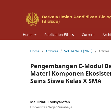
Home
Publication Ethics
Current
Arch
Home
/
Archives
/
Vol. 14 No. 1 (2025)
/
Articles
Pengembangan E-Modul Ber
Materi Komponen Ekosiste
Sains Siswa Kelas X SMA
Maulidatul Musyarofah
Universitas Negeri Surabaya