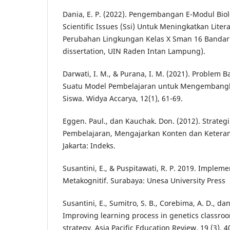
Dania, E. P. (2022). Pengembangan E-Modul Biol
Scientific Issues (Ssi) Untuk Meningkatkan Liter
Perubahan Lingkungan Kelas X Sman 16 Bandar
dissertation, UIN Raden Intan Lampung).
Darwati, I. M., & Purana, I. M. (2021). Problem B
Suatu Model Pembelajaran untuk Mengembangkan
Siswa. Widya Accarya, 12(1), 61-69.
Eggen. Paul., dan Kauchak. Don. (2012). Strateg
Pembelajaran, Mengajarkan Konten dan Keterampi
Jakarta: Indeks.
Susantini, E., & Puspitawati, R. P. 2019. Impleme
Metakognitif. Surabaya: Unesa University Press
Susantini, E., Sumitro, S. B., Corebima, A. D., dan
Improving learning process in genetics classro
strategy. Asia Pacific Education Review, 19 (3), 4