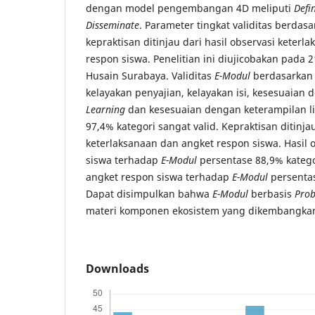
dengan model pengembangan 4D meliputi
Defi
Disseminate
. Parameter tingkat validitas berdasa
kepraktisan ditinjau dari hasil observasi keterl
respon siswa. Penelitian ini diujicobakan pada 
Husain Surabaya. Validitas
E-Modul
berdasarkan
kelayakan penyajian, kelayakan isi, kesesuaian
Learning
dan kesesuaian dengan keterampilan lit
97,4% kategori sangat valid. Kepraktisan ditinjau
keterlaksanaan dan angket respon siswa. Hasil 
siswa terhadap
E-Modul
persentase 88,9% katego
angket respon siswa terhadap
E-Modul
persentas
Dapat disimpulkan bahwa
E-Modul
berbasis
Prob
materi komponen ekosistem yang dikembangkan 
Downloads