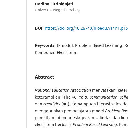
Herlina Fitrihidajati
Univeritas Negeri Surabaya
DOI:
https://doi.org/10.26740/bioedu.v14n1.p1
Keywords:
E-modul, Problem Based Learning, K
Komponen Ekosistem
Abstract
National Education Association
menyatakan keter
keterampilan “The 4C. Yaitu
communication
,
coll
dan
creativity
(4C). Kemampuan literasi sains da
menggunakan pembelajaran model
Problem Bas
penelitian ini mendeskripsikan validitas dan ke
ekosistem berbasis
Problem Based Learning
. Pene