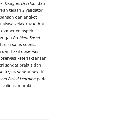
ne
,
Designe
,
Develop
, dan
rkan telaah 3 validator,
aksanaan dan angket
21 siswa kelas X MA Ibnu
 komponen aspek
 dengan
Problem Based
erasi sains sebesar
 dari hasil observasi
observasi keterlaksanaan
ri sangat praktis dan
e 97,9% sangat positif.
lem Based Learning
pada
valid dan praktis.