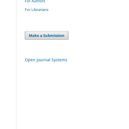
For Authors
For Librarians
Make a Submission
Open Journal Systems