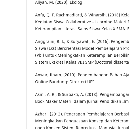
Aliyah, M. (2020). Ekologi.
Anfa, Q, F. Rachmadiarti, & Winarsih. (2016) Ke
Kegiatan Siswa Collaborative – Learning Materi 
Keterampilan Literasi Sains Siswa Kelas X SMA. B
Anggraini, R. I., & Suryawati, E. (2016). Penge
Siswa (Lks) Berorientasi Model Pembelajaran P
(Pbl) untuk Meningkatkan Keterampilan Berpikir
Sistem Ekskresi Kelas VIII SMP (Doctoral disserta
Anwar, Ilham. (2010). Pengembangan Bahan Aja
Online.Bandung: Direktori UPI.
Asmi, A. R., & Surbakti, A. (2018). Pengembanga
Book Maker Materi. dalam Jurnal Pendidikan Ilmu 
Azhari. (2013). Penerapan Pembelajaran Berbas
Meningkatkan Penguasaan Konsep dan Keteramp
pada Konsep Sistem Reproduksi Manusia. Jurnal 