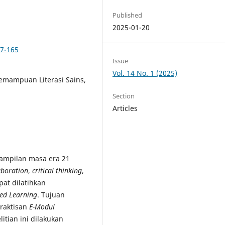
Published
2025-01-20
57-165
Issue
Vol. 14 No. 1 (2025)
emampuan Literasi Sains,
Section
Articles
ampilan masa era 21
aboration
,
critical thinking
,
pat dilatihkan
ed Learning
. Tujuan
praktisan
E-Modul
litian ini dilakukan