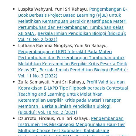
Luspita Wahyuni, Yuni Sri Rahayu,
Pengembangan E-
Book Berbasis Project Based Learning (PjBL) untuk
Melatihkan Kemampuan Berpikir Kreatif pada Materi
Pertumbuhan dan Perkembangan Tumbuhan Kelas
XII SMA
,
Berkala Ilmiah Pendidikan Biologi (BioEdu):
Vol. 10 No. 2 (2021)
Lutfiana Rakhma Ningtyas, Yuni Sri Rahayu,
Pengembangan e-LKPD Interaktif Pada Materi
Pertumbuhan dan Perkembangan Tumbuhan untuk
Melatihkan Keterampilan Berpikir Kritis Peserta Didik
Kelas XII
,
Berkala Ilmiah Pendidikan Biologi (BioEdu):
Vol. 11 No. 3 (2022)
Zulfa Samawati, Yuni Sri Rahayu,
Profil Validitas dan
Kepraktisan E-LKPD Tipe Flipbook berbasis Contextual
Teaching and Learning untuk Melatihkan
Keterampilan Berpikir Kritis pada Materi Transpor
Membran
,
Berkala Ilmiah Pendidikan Biologi
(BioEdu): Vol. 10 No. 2 (2021)
Dzurrotul Firdaus, Yuni Sri Rahayu,
Pengembangan
Instrumen Tes Miskonsepsi Menggunakan Four-Tier
Multiple-Choice Test Submateri Katabolisme