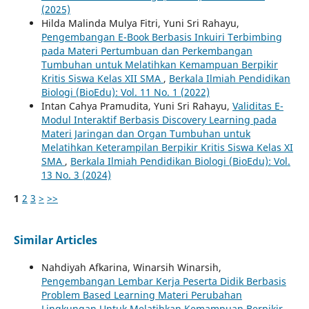
(2025)
Hilda Malinda Mulya Fitri, Yuni Sri Rahayu,
Pengembangan E-Book Berbasis Inkuiri Terbimbing
pada Materi Pertumbuan dan Perkembangan
Tumbuhan untuk Melatihkan Kemampuan Berpikir
Kritis Siswa Kelas XII SMA
,
Berkala Ilmiah Pendidikan
Biologi (BioEdu): Vol. 11 No. 1 (2022)
Intan Cahya Pramudita, Yuni Sri Rahayu,
Validitas E-
Modul Interaktif Berbasis Discovery Learning pada
Materi Jaringan dan Organ Tumbuhan untuk
Melatihkan Keterampilan Berpikir Kritis Siswa Kelas XI
SMA
,
Berkala Ilmiah Pendidikan Biologi (BioEdu): Vol.
13 No. 3 (2024)
1
2
3
>
>>
Similar Articles
Nahdiyah Afkarina, Winarsih Winarsih,
Pengembangan Lembar Kerja Peserta Didik Berbasis
Problem Based Learning Materi Perubahan
Lingkungan Untuk Melatihkan Kemampuan Berpikir