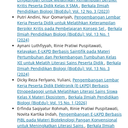
Kritis Peserta Didik Kelas X SMA
,
Berkala Ilmiah
Pendidikan Biologi (BioEdu): Vol. 12 No. 3 (2023)
Putri Andini, Nur Qomariyah,
Pengembangan Lembar
Kerja Peserta Didik untuk Melatihkan Keterampilan
Berpikir Kritis pada Pembelajaran Konsep Sel
,
Berkala
Ilmiah Pendidikan Biologi (BioEdu): Vol. 13 No. 1
(2024)
Aynani Luthfiyyah, Rinie Pratiwi Puspitawati,
Kelayakan E-LKPD Berbasis Saintifik pada Materi
Pertumbuhan dan Perkembangan Tumbuhan Kelas
XII untuk Melatih Literasi Sains Peserta Didik
,
Berkala
Ilmiah Pendidikan Biologi (BioEdu): Vol. 13 No. 3
(2024)
Dicky Reza Ferlyano, Yuliani,
Pengembangan Lembar
Kerja Peserta Didik Elektronik (E-LKPD) Berbasis
Etnopedagogi untuk Melatihkan Literasi Sains Siswa
Kelas X Materi Ekosistem
,
Berkala Ilmiah Pendidikan
Biologi (BioEdu): Vol. 15 No. 1 (2026)
Erfinda Saqiyatur Rohmah, Rinie Pratiwi Puspitawati,
Novita Kartika Indah,
Pengembangan E-LKPD Berbasis
PjBL pada Materi Bioteknologi Pangan Konvensional
untuk Meningkatkan Literasi Sains
,
Berkala Ilmiah