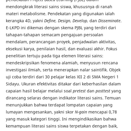
mendongkrak literasi sains siswa, khususnya di ranah
materi metabolisme. Pendekatan yang digunakan ialah
kerangka 4D, yakni
Define, Design, Develop,
dan
Disseminate
.
E-LKPD ini dikemas dengan skema PJBL yang terdiri dari
tahapan-tahapan semacam pengajuan persoalan
mendalam, perancangan proyek, penjadwalan aktivitas,
eksekusi karya, penilaian hasil, dan evaluasi akhir. Fokus
penelitian tertuju pada tiga elemen literasi sains:
mendeskripsikan fenomena alamiah, menyusun rencana
investigasi ilmiah, serta menerapkan nalar saintifik. Objek
uji coba terdiri dari 30 pelajar kelas XII 2 di SMA Negeri 1
Sidayu. Ukuran efektivitas ditakar dari keberhasilan dalam
capaian hasil belajar melalui soal
pretest
dan
posttest
yang
dirancang selaras dengan indikator literasi sains. Temuan
menunjukkan bahwa terdapat lompatan capaian yang
lumayan mengesankan, yakni skor
N-gain
mencapai 0,78
yang masuk kategori tinggi. Ini mengindikasikan bahwa
kemampuan literasi sains siswa terpetakan dengan baik,