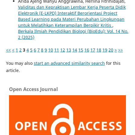
Arida Ajeng Wahyu Anggrawina, Herlina Fitrihidajati,
Validitas dan Kepraktisan Lembar Kerja Peserta Didik
Elektronik (E-LKPD) Interaktif Berorientasi Project
Based Learning pada Materi Perubahan Lingkungan
untuk Melatihkan Keterampilan Berpikir Kritis
,
Berkala Ilmiah Pendidikan Biologi (BioEdu): Vol. 14 No.
2 (2025)
<<
<
1
2
3
4
5
6
7
8
9
10
11
12
13
14
15
16
17
18
19
20
>
>>
You may also
start an advanced similarity search
for this
article.
Open Access Journal