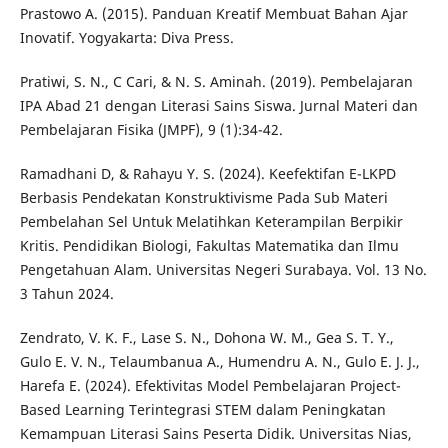
Prastowo A. (2015). Panduan Kreatif Membuat Bahan Ajar
Inovatif. Yogyakarta: Diva Press.
Pratiwi, S. N., C Cari, & N. S. Aminah. (2019). Pembelajaran
IPA Abad 21 dengan Literasi Sains Siswa. Jurnal Materi dan
Pembelajaran Fisika (JMPF), 9 (1):34-42.
Ramadhani D, & Rahayu Y. S. (2024). Keefektifan E-LKPD
Berbasis Pendekatan Konstruktivisme Pada Sub Materi
Pembelahan Sel Untuk Melatihkan Keterampilan Berpikir
Kritis. Pendidikan Biologi, Fakultas Matematika dan Ilmu
Pengetahuan Alam. Universitas Negeri Surabaya. Vol. 13 No.
3 Tahun 2024.
Zendrato, V. K. F., Lase S. N., Dohona W. M., Gea S. T. Y.,
Gulo E. V. N., Telaumbanua A., Humendru A. N., Gulo E. J. J.,
Harefa E. (2024). Efektivitas Model Pembelajaran Project-
Based Learning Terintegrasi STEM dalam Peningkatan
Kemampuan Literasi Sains Peserta Didik. Universitas Nias,