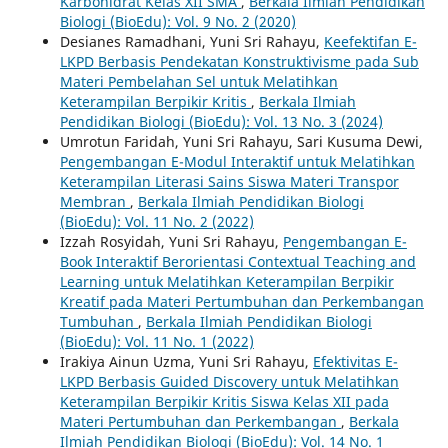
Karbohidrat Kelas XII SMA
,
Berkala Ilmiah Pendidikan
Biologi (BioEdu): Vol. 9 No. 2 (2020)
Desianes Ramadhani, Yuni Sri Rahayu,
Keefektifan E-
LKPD Berbasis Pendekatan Konstruktivisme pada Sub
Materi Pembelahan Sel untuk Melatihkan
Keterampilan Berpikir Kritis
,
Berkala Ilmiah
Pendidikan Biologi (BioEdu): Vol. 13 No. 3 (2024)
Umrotun Faridah, Yuni Sri Rahayu, Sari Kusuma Dewi,
Pengembangan E-Modul Interaktif untuk Melatihkan
Keterampilan Literasi Sains Siswa Materi Transpor
Membran
,
Berkala Ilmiah Pendidikan Biologi
(BioEdu): Vol. 11 No. 2 (2022)
Izzah Rosyidah, Yuni Sri Rahayu,
Pengembangan E-
Book Interaktif Berorientasi Contextual Teaching and
Learning untuk Melatihkan Keterampilan Berpikir
Kreatif pada Materi Pertumbuhan dan Perkembangan
Tumbuhan
,
Berkala Ilmiah Pendidikan Biologi
(BioEdu): Vol. 11 No. 1 (2022)
Irakiya Ainun Uzma, Yuni Sri Rahayu,
Efektivitas E-
LKPD Berbasis Guided Discovery untuk Melatihkan
Keterampilan Berpikir Kritis Siswa Kelas XII pada
Materi Pertumbuhan dan Perkembangan
,
Berkala
Ilmiah Pendidikan Biologi (BioEdu): Vol. 14 No. 1