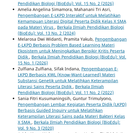
Pendidikan Biologi (BioEdu): Vol. 15 No. 2 (2026)
Amelia Angelina Simamora, Mahanani Tri Asri,
Pengembangan E-LKPD Interaktif untuk Melatihkan
Kemampuan Literasi Digital Peserta Didik Kelas X SMA
pada Materi Virus
,
Berkala Ilmiah Pendidikan Biologi
(BioEdu): Vol. 13 No. 2 (2024)
Melarosa Dwi Widanti, Pramita Yakub,
Pengembangan
E-LKPD Berbasis Problem Based Learning Materi
Ekosistem untuk Meningkatkan Berpikir Kritis Peserta
Didik
,
Berkala Ilmiah Pendidikan Biologi (BioEdu): Vol.
15 No. 1 (2026)
Zulfiana Zulfiana, Sifak Indana,
Pengembangan E-
LKPD Berbasis KWL (Know-Want-Learned) Materi
Substansi Genetik untuk Melatihkan Keterampilan
Literasi Sains Peserta Didik
,
Berkala Ilmiah
Pendidikan Biologi (BioEdu): Vol. 11 No. 2 (2022)
Sania Fitri Kusumaningsih, Guntur Trimulyono,
Pengembangan Lembar Kegiatan Peserta Didik (LKPD)
Berbasis Guided Inquiry untuk Melatihkan
Keterampilan Literasi Sains pada Materi Bakteri Kelas
X SMA
,
Berkala Ilmiah Pendidikan Biologi (BioEdu):
Vol. 9 No. 3 (2020)