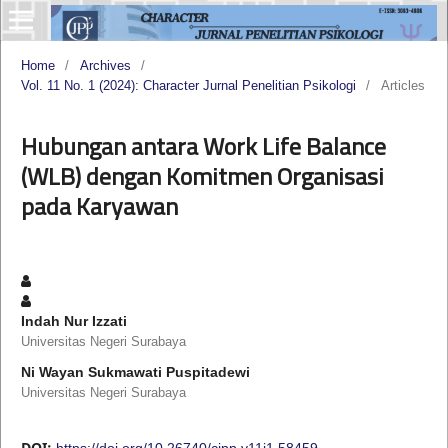
Home
/
Archives
/
Vol. 11 No. 1 (2024): Character Jurnal Penelitian Psikologi
/
Articles
Hubungan antara Work Life Balance
(WLB) dengan Komitmen Organisasi
pada Karyawan
Indah Nur Izzati
Universitas Negeri Surabaya
Ni Wayan Sukmawati Puspitadewi
Universitas Negeri Surabaya
DOI:
https://doi.org/10.26740/cjpp.v11i1.58459