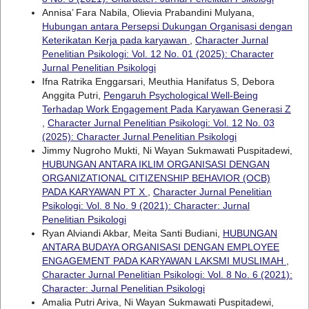
Annisa’ Fara Nabila, Olievia Prabandini Mulyana,
Hubungan antara Persepsi Dukungan Organisasi dengan
Keterikatan Kerja pada karyawan
,
Character Jurnal
Penelitian Psikologi: Vol. 12 No. 01 (2025): Character
Jurnal Penelitian Psikologi
Ifna Ratrika Enggarsari, Meuthia Hanifatus S, Debora
Anggita Putri,
Pengaruh Psychological Well-Being
Terhadap Work Engagement Pada Karyawan Generasi Z
,
Character Jurnal Penelitian Psikologi: Vol. 12 No. 03
(2025): Character Jurnal Penelitian Psikologi
Jimmy Nugroho Mukti, Ni Wayan Sukmawati Puspitadewi,
HUBUNGAN ANTARA IKLIM ORGANISASI DENGAN
ORGANIZATIONAL CITIZENSHIP BEHAVIOR (OCB)
PADA KARYAWAN PT X
,
Character Jurnal Penelitian
Psikologi: Vol. 8 No. 9 (2021): Character: Jurnal
Penelitian Psikologi
Ryan Alviandi Akbar, Meita Santi Budiani,
HUBUNGAN
ANTARA BUDAYA ORGANISASI DENGAN EMPLOYEE
ENGAGEMENT PADA KARYAWAN LAKSMI MUSLIMAH
,
Character Jurnal Penelitian Psikologi: Vol. 8 No. 6 (2021):
Character: Jurnal Penelitian Psikologi
Amalia Putri Ariva, Ni Wayan Sukmawati Puspitadewi,