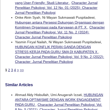
yang User-Friendly: Studi Literatur
,
Character Jurnal
Penelitian Psikologi: Vol. 12 No. 01 (2025): Character
Jurnal Penelitian Psikologi
Onke Alvin Syah, Ni Wayan Sukmawati Puspitadewi,
Hubungan antara Persepsi Dukungan Organisasi dengan
Komitmen Organisasi pada Karyawan di PT. X
,
Character
Jurnal Penelitian Psikologi: Vol. 11 No. 2 (2024):
Character Jurnal Penelitian Psikologi
Yasmin Firyal Nailah, Ni Wayan Sukmawati Puspitadewi,
HUBUNGAN KONFLIK PERAN GANDA DENGAN
STRESS KERJA PADA GURU SMA DI KABUPATEN X
,
Character Jurnal Penelitian Psikologi: Vol. 9 No. 2 (2022):
Character: Jurnal Penelitian Psikologi
1
2
3
4
>
>>
Similar Articles
Ahmad Aldy Hisbullah, Umi Anugerah Izzati,
HUBUNGAN
ANTARA OPTIMISME DENGAN WORK ENGAGEMENT
PADA GURU
,
Character Jurnal Penelitian Psikologi: Vol.
8 No. 5 (2021): Character: Jurnal Penelitian Psikologi