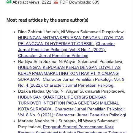
Abstract views: 2221 ,
PDF Downloads: 699
Most read articles by the same author(s)
Dina Zahirotul Amiroh, Ni Wayan Sukmawati Puspitadewi,
HUBUNGAN ANTARA KEPUASAN DENGAN LOYALITAS
PELANGGAN DI HYPERMART GRESIK
,
Character
Jurnal Penelitian Psikologi: Vol. 8 No. 1 (2021):
Character: Jurnal Penelitian Psikologi
Raditya Seta Sukma, Ni Wayan Sukmawati Puspitadewi,
HUBUNGAN KEPUASAN KERJA DENGAN LOYALITAS
KERJA PADA MARKETING KONTRAK PT. X CABANG
SURABAYA
,
Character Jurnal Penelitian Psikologi: Vol. 9
No. 4 (2022): Character: Jurnal Penelitian Psikologi
Dzakia Nadaa Qonita, Ni Wayan Sukmawati Puspitadewi,
HUBUNGAN QUARTER LIFE CRISIS DENGAN
TURNOVER INTENTION PADA GENERASI MILENIAL
KOTA SURABAYA
,
Character Jurnal Penelitian Psikologi:
Vol. 8 No. 9 (2021): Character: Jurnal Penelitian Psikologi
Mariana Nadhira Yuli Suprapto, Ni Wayan Sukmawati
Puspitadewi,
Pengaruh Strategi Perencanaan Karir
Berbasis Kompetensi terhadap Pengembangan Talenta di