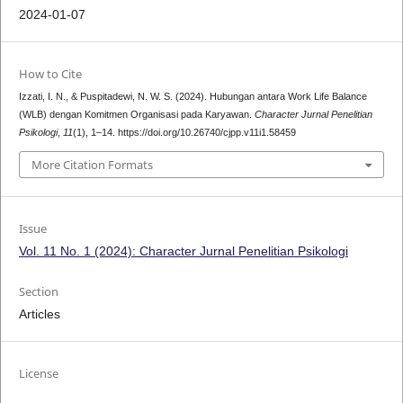
2024-01-07
How to Cite
Izzati, I. N., & Puspitadewi, N. W. S. (2024). Hubungan antara Work Life Balance
(WLB) dengan Komitmen Organisasi pada Karyawan.
Character Jurnal Penelitian
Psikologi
,
11
(1), 1–14. https://doi.org/10.26740/cjpp.v11i1.58459
More Citation Formats
Issue
Vol. 11 No. 1 (2024): Character Jurnal Penelitian Psikologi
Section
Articles
License