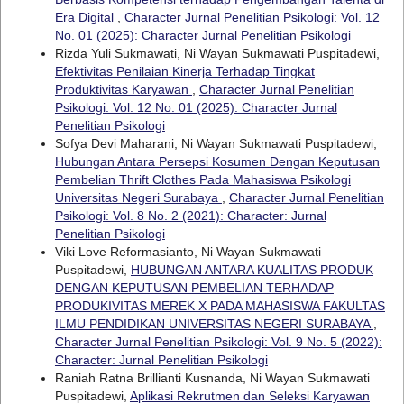
Era Digital
,
Character Jurnal Penelitian Psikologi: Vol. 12
No. 01 (2025): Character Jurnal Penelitian Psikologi
Rizda Yuli Sukmawati, Ni Wayan Sukmawati Puspitadewi,
Efektivitas Penilaian Kinerja Terhadap Tingkat
Produktivitas Karyawan
,
Character Jurnal Penelitian
Psikologi: Vol. 12 No. 01 (2025): Character Jurnal
Penelitian Psikologi
Sofya Devi Maharani, Ni Wayan Sukmawati Puspitadewi,
Hubungan Antara Persepsi Kosumen Dengan Keputusan
Pembelian Thrift Clothes Pada Mahasiswa Psikologi
Universitas Negeri Surabaya
,
Character Jurnal Penelitian
Psikologi: Vol. 8 No. 2 (2021): Character: Jurnal
Penelitian Psikologi
Viki Love Reformasianto, Ni Wayan Sukmawati
Puspitadewi,
HUBUNGAN ANTARA KUALITAS PRODUK
DENGAN KEPUTUSAN PEMBELIAN TERHADAP
PRODUKIVITAS MEREK X PADA MAHASISWA FAKULTAS
ILMU PENDIDIKAN UNIVERSITAS NEGERI SURABAYA
,
Character Jurnal Penelitian Psikologi: Vol. 9 No. 5 (2022):
Character: Jurnal Penelitian Psikologi
Raniah Ratna Brillianti Kusnanda, Ni Wayan Sukmawati
Puspitadewi,
Aplikasi Rekrutmen dan Seleksi Karyawan