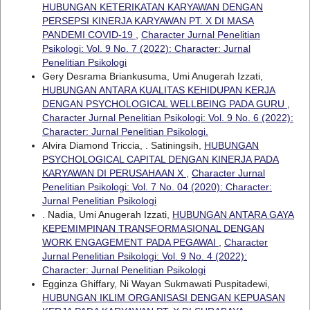
HUBUNGAN KETERIKATAN KARYAWAN DENGAN
PERSEPSI KINERJA KARYAWAN PT. X DI MASA
PANDEMI COVID-19
,
Character Jurnal Penelitian
Psikologi: Vol. 9 No. 7 (2022): Character: Jurnal
Penelitian Psikologi
Gery Desrama Briankusuma, Umi Anugerah Izzati,
HUBUNGAN ANTARA KUALITAS KEHIDUPAN KERJA
DENGAN PSYCHOLOGICAL WELLBEING PADA GURU
,
Character Jurnal Penelitian Psikologi: Vol. 9 No. 6 (2022):
Character: Jurnal Penelitian Psikologi.
Alvira Diamond Triccia, . Satiningsih,
HUBUNGAN
PSYCHOLOGICAL CAPITAL DENGAN KINERJA PADA
KARYAWAN DI PERUSAHAAN X
,
Character Jurnal
Penelitian Psikologi: Vol. 7 No. 04 (2020): Character:
Jurnal Penelitian Psikologi
. Nadia, Umi Anugerah Izzati,
HUBUNGAN ANTARA GAYA
KEPEMIMPINAN TRANSFORMASIONAL DENGAN
WORK ENGAGEMENT PADA PEGAWAI
,
Character
Jurnal Penelitian Psikologi: Vol. 9 No. 4 (2022):
Character: Jurnal Penelitian Psikologi
Egginza Ghiffary, Ni Wayan Sukmawati Puspitadewi,
HUBUNGAN IKLIM ORGANISASI DENGAN KEPUASAN