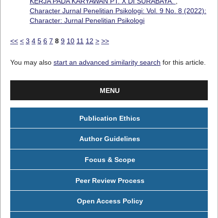
KERJA PADA KARYAWAN PT. X DI SURABAYA.
,
Character Jurnal Penelitian Psikologi: Vol. 9 No. 8 (2022):
Character: Jurnal Penelitian Psikologi
<<
<
3
4
5
6
7
8
9
10
11
12
>
>>
You may also
start an advanced similarity search
for this article.
MENU
Publication Ethics
Author Guidelines
Focus & Scope
Peer Review Process
Open Access Policy