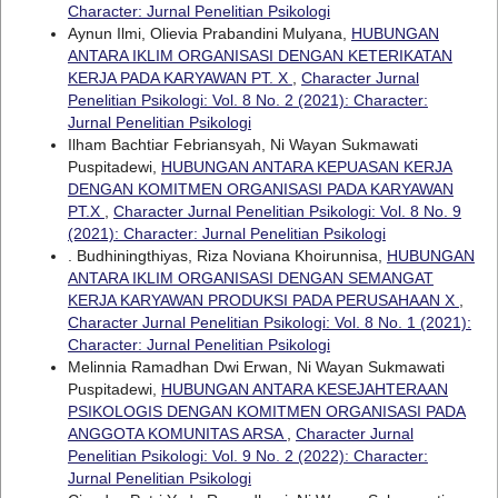
Character: Jurnal Penelitian Psikologi
Aynun Ilmi, Olievia Prabandini Mulyana,
HUBUNGAN
ANTARA IKLIM ORGANISASI DENGAN KETERIKATAN
KERJA PADA KARYAWAN PT. X
,
Character Jurnal
Penelitian Psikologi: Vol. 8 No. 2 (2021): Character:
Jurnal Penelitian Psikologi
Ilham Bachtiar Febriansyah, Ni Wayan Sukmawati
Puspitadewi,
HUBUNGAN ANTARA KEPUASAN KERJA
DENGAN KOMITMEN ORGANISASI PADA KARYAWAN
PT.X
,
Character Jurnal Penelitian Psikologi: Vol. 8 No. 9
(2021): Character: Jurnal Penelitian Psikologi
. Budhiningthiyas, Riza Noviana Khoirunnisa,
HUBUNGAN
ANTARA IKLIM ORGANISASI DENGAN SEMANGAT
KERJA KARYAWAN PRODUKSI PADA PERUSAHAAN X
,
Character Jurnal Penelitian Psikologi: Vol. 8 No. 1 (2021):
Character: Jurnal Penelitian Psikologi
Melinnia Ramadhan Dwi Erwan, Ni Wayan Sukmawati
Puspitadewi,
HUBUNGAN ANTARA KESEJAHTERAAN
PSIKOLOGIS DENGAN KOMITMEN ORGANISASI PADA
ANGGOTA KOMUNITAS ARSA
,
Character Jurnal
Penelitian Psikologi: Vol. 9 No. 2 (2022): Character:
Jurnal Penelitian Psikologi