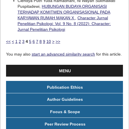
Ciendya Putri Yuda Ramadhani, Ni Wayan Sukmawati
Puspitadewi,
HUBUNGAN BUDAYA ORGANISASI
TERHADAP KOMITMEN ORGANISASIONAL PADA
KARYAWAN RUMAH MAKAN X
,
Character Jurnal
Penelitian Psikologi: Vol. 9 No. 8 (2022): Character:
Jurnal Penelitian Psikologi
<<
<
1
2
3
4
5
6
7
8
9
10
>
>>
You may also
start an advanced similarity search
for this article.
MENU
Publication Ethics
Author Guidelines
Focus & Scope
Peer Review Process