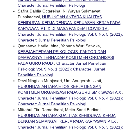
Character Jurnal Penelitian Psikologi
Safira Dahlia Octareina, Ni Wayan Sukmawati
Puspitadewi,
HUBUNGAN ANTARA KUALITAS
KEHIDUPAN KERJA DENGAN KEPUASAN KERJA PADA
KARYAWAN PT. X DI MASA PANDEMI COVID-19
,
Character Jurnal Penelitian Psikologi: Vol. 8 No. 5 (2021):
Character: Jurnal Penelitian Psikologi
Qansanya Hadie ‘Aina, Yohana Wuri Satwika,
KESEJAHTERAAN PSIKOLOGIS: FAKTOR DAN
DAMPAKNYA TERHADAP KOMITMEN ORGANISASI
PADA GURU PAUD
,
Character Jurnal Penelitian
Psikologi: Vol. 9 No. 1 (2022): Character: Jurnal
Penelitian Psikologi
Dewi Ningtias Munjasari, Umi Anugerah Izzati,
HUBUNGAN ANTARA ETOS KERJA DENGAN
KOMITMEN ORGANISASI PADA GURU SMK SWASTA X
,
Character Jurnal Penelitian Psikologi: Vol. 8 No. 4 (2021):
Character: Jurnal Penelitian Psikologi
Miftahul Fitri Ramadhani, Meita Santi Budiani,
HUBUNGAN ANTARA KUALITAS KEHIDUPAN KERJA
DENGAN SEMANGAT KERJA PADA KARYAWAN PT.X
,
Character Jurnal Penelitian Psikologi: Vol. 8 No. 3 (2021):