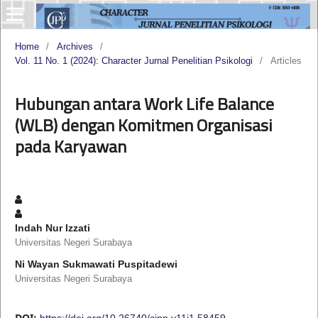
Home
/
Archives
/
Vol. 11 No. 1 (2024): Character Jurnal Penelitian Psikologi
/
Articles
Hubungan antara Work Life Balance
(WLB) dengan Komitmen Organisasi
pada Karyawan
Indah Nur Izzati
Universitas Negeri Surabaya
Ni Wayan Sukmawati Puspitadewi
Universitas Negeri Surabaya
DOI:
https://doi.org/10.26740/cjpp.v11i1.58459