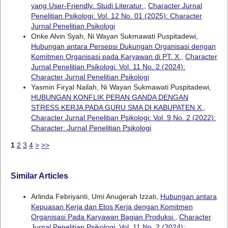
yang User-Friendly: Studi Literatur
,
Character Jurnal
Penelitian Psikologi: Vol. 12 No. 01 (2025): Character
Jurnal Penelitian Psikologi
Onke Alvin Syah, Ni Wayan Sukmawati Puspitadewi,
Hubungan antara Persepsi Dukungan Organisasi dengan
Komitmen Organisasi pada Karyawan di PT. X
,
Character
Jurnal Penelitian Psikologi: Vol. 11 No. 2 (2024):
Character Jurnal Penelitian Psikologi
Yasmin Firyal Nailah, Ni Wayan Sukmawati Puspitadewi,
HUBUNGAN KONFLIK PERAN GANDA DENGAN
STRESS KERJA PADA GURU SMA DI KABUPATEN X
,
Character Jurnal Penelitian Psikologi: Vol. 9 No. 2 (2022):
Character: Jurnal Penelitian Psikologi
1
2
3
4
>
>>
Similar Articles
Arlinda Febriyanti, Umi Anugerah Izzati,
Hubungan antara
Kepuasan Kerja dan Etos Kerja dengan Komitmen
Organisasi Pada Karyawan Bagian Produksi
,
Character
Jurnal Penelitian Psikologi: Vol. 11 No. 2 (2024):