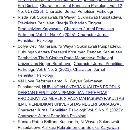
Era Digital
,
Character Jurnal Penelitian Psikologi: Vol. 12
No. 01 (2025): Character Jurnal Penelitian Psikologi
Rizda Yuli Sukmawati, Ni Wayan Sukmawati Puspitadewi,
Efektivitas Penilaian Kinerja Terhadap Tingkat
Produktivitas Karyawan
,
Character Jurnal Penelitian
Psikologi: Vol. 12 No. 01 (2025): Character Jurnal
Penelitian Psikologi
Sofya Devi Maharani, Ni Wayan Sukmawati Puspitadewi,
Hubungan Antara Persepsi Kosumen Dengan Keputusan
Pembelian Thrift Clothes Pada Mahasiswa Psikologi
Universitas Negeri Surabaya
,
Character Jurnal Penelitian
Psikologi: Vol. 8 No. 2 (2021): Character: Jurnal
Penelitian Psikologi
Viki Love Reformasianto, Ni Wayan Sukmawati
Puspitadewi,
HUBUNGAN ANTARA KUALITAS PRODUK
DENGAN KEPUTUSAN PEMBELIAN TERHADAP
PRODUKIVITAS MEREK X PADA MAHASISWA FAKULTAS
ILMU PENDIDIKAN UNIVERSITAS NEGERI SURABAYA
,
Character Jurnal Penelitian Psikologi: Vol. 9 No. 5 (2022):
Character: Jurnal Penelitian Psikologi
Raniah Ratna Brillianti Kusnanda, Ni Wayan Sukmawati
Puspitadewi,
Aplikasi Rekrutmen dan Seleksi Karyawan