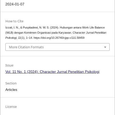
2024-01-07
How to Cite
Izzati, I. N., & Puspitadewi, N. W. S. (2024). Hubungan antara Work Life Balance
(WLB) dengan Komitmen Organisasi pada Karyawan.
Character Jurnal Penelitian
Psikologi
,
11
(1), 1–14. https://doi.org/10.26740/cjpp.v11i1.58459
More Citation Formats
Issue
Vol. 11 No. 1 (2024): Character Jurnal Penelitian Psikologi
Section
Articles
License