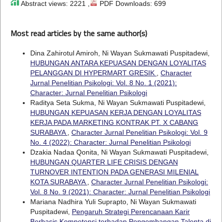
Abstract views: 2221 ,
PDF Downloads: 699
Most read articles by the same author(s)
Dina Zahirotul Amiroh, Ni Wayan Sukmawati Puspitadewi,
HUBUNGAN ANTARA KEPUASAN DENGAN LOYALITAS
PELANGGAN DI HYPERMART GRESIK
,
Character
Jurnal Penelitian Psikologi: Vol. 8 No. 1 (2021):
Character: Jurnal Penelitian Psikologi
Raditya Seta Sukma, Ni Wayan Sukmawati Puspitadewi,
HUBUNGAN KEPUASAN KERJA DENGAN LOYALITAS
KERJA PADA MARKETING KONTRAK PT. X CABANG
SURABAYA
,
Character Jurnal Penelitian Psikologi: Vol. 9
No. 4 (2022): Character: Jurnal Penelitian Psikologi
Dzakia Nadaa Qonita, Ni Wayan Sukmawati Puspitadewi,
HUBUNGAN QUARTER LIFE CRISIS DENGAN
TURNOVER INTENTION PADA GENERASI MILENIAL
KOTA SURABAYA
,
Character Jurnal Penelitian Psikologi:
Vol. 8 No. 9 (2021): Character: Jurnal Penelitian Psikologi
Mariana Nadhira Yuli Suprapto, Ni Wayan Sukmawati
Puspitadewi,
Pengaruh Strategi Perencanaan Karir
Berbasis Kompetensi terhadap Pengembangan Talenta di