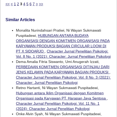
<<
<
1
2
3
4
5
6
7
>
>>
Similar Articles
Monalita Nurindahsari Pratiwi, Ni Wayan Sukmawati
Puspitadewi,
HUBUNGAN ANTARA BUDAYA
ORGANISASI DENGAN KOMITMEN ORGANISASI PADA
KARYAWAN PRODUKSI BAGIAN CIRCULAR LOOM DI
PT X SIDOARJO
,
Character Jurnal Penelitian Psikologi:
Vol. 8 No. 1 (2021): Character: Jurnal Penelitian Psikologi
Dema Amalia Fitria Siswanto, Umi Anugerah Izzati,
PERBEDAAN KOMITMEN ORGANISASI DITINJAU DARI
JENIS KELAMIN PADA KARYAWAN BAGIAN PRODUKSI
,
Character Jurnal Penelitian Psikologi: Vol. 8 No. 3 (2021):
Character: Jurnal Penelitian Psikologi
Retno Hartanti, Ni Wayan Sukmawati Puspitadewi,
Hubungan antara Iklim Organisasi dengan Komitmen
Organisasi pada Karyawan PT. Harapan Jaya Sentosa
,
Character Jurnal Penelitian Psikologi: Vol. 11 No. 1
(2024): Character Jurnal Penelitian Psikologi
Onke Alvin Syah, Ni Wayan Sukmawati Puspitadewi,