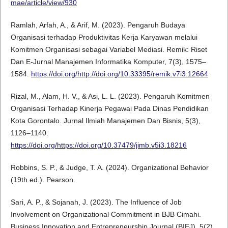
mae/article/view/930
Ramlah, Arfah, A., & Arif, M. (2023). Pengaruh Budaya
Organisasi terhadap Produktivitas Kerja Karyawan melalui
Komitmen Organisasi sebagai Variabel Mediasi. Remik: Riset
Dan E-Jurnal Manajemen Informatika Komputer, 7(3), 1575–
1584.
https://doi.org/http://doi.org/10.33395/remik.v7i3.12664
Rizal, M., Alam, H. V., & Asi, L. L. (2023). Pengaruh Komitmen
Organisasi Terhadap Kinerja Pegawai Pada Dinas Pendidikan
Kota Gorontalo. Jurnal Ilmiah Manajemen Dan Bisnis, 5(3),
1126–1140.
https://doi.org/https://doi.org/10.37479/jimb.v5i3.18216
Robbins, S. P., & Judge, T. A. (2024). Organizational Behavior
(19th ed.). Pearson.
Sari, A. P., & Sojanah, J. (2023). The Influence of Job
Involvement on Organizational Commitment in BJB Cimahi.
Business Innovation and Entrepreneurship Journal (BIEJ), 5(2),