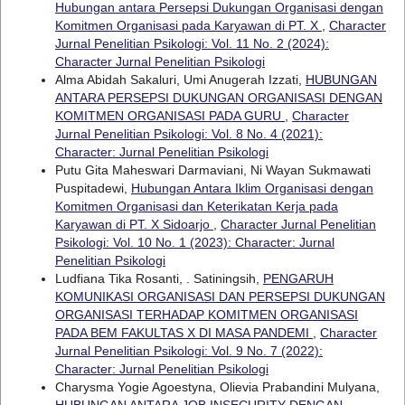
Hubungan antara Persepsi Dukungan Organisasi dengan
Komitmen Organisasi pada Karyawan di PT. X
,
Character
Jurnal Penelitian Psikologi: Vol. 11 No. 2 (2024):
Character Jurnal Penelitian Psikologi
Alma Abidah Sakaluri, Umi Anugerah Izzati,
HUBUNGAN
ANTARA PERSEPSI DUKUNGAN ORGANISASI DENGAN
KOMITMEN ORGANISASI PADA GURU
,
Character
Jurnal Penelitian Psikologi: Vol. 8 No. 4 (2021):
Character: Jurnal Penelitian Psikologi
Putu Gita Maheswari Darmaviani, Ni Wayan Sukmawati
Puspitadewi,
Hubungan Antara Iklim Organisasi dengan
Komitmen Organisasi dan Keterikatan Kerja pada
Karyawan di PT. X Sidoarjo
,
Character Jurnal Penelitian
Psikologi: Vol. 10 No. 1 (2023): Character: Jurnal
Penelitian Psikologi
Ludfiana Tika Rosanti, . Satiningsih,
PENGARUH
KOMUNIKASI ORGANISASI DAN PERSEPSI DUKUNGAN
ORGANISASI TERHADAP KOMITMEN ORGANISASI
PADA BEM FAKULTAS X DI MASA PANDEMI
,
Character
Jurnal Penelitian Psikologi: Vol. 9 No. 7 (2022):
Character: Jurnal Penelitian Psikologi
Charysma Yogie Agoestyna, Olievia Prabandini Mulyana,