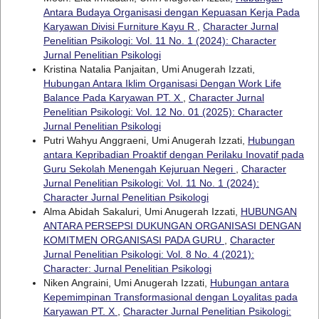
Antara Budaya Organisasi dengan Kepuasan Kerja Pada
Karyawan Divisi Furniture Kayu R
,
Character Jurnal
Penelitian Psikologi: Vol. 11 No. 1 (2024): Character
Jurnal Penelitian Psikologi
Kristina Natalia Panjaitan, Umi Anugerah Izzati,
Hubungan Antara Iklim Organisasi Dengan Work Life
Balance Pada Karyawan PT. X
,
Character Jurnal
Penelitian Psikologi: Vol. 12 No. 01 (2025): Character
Jurnal Penelitian Psikologi
Putri Wahyu Anggraeni, Umi Anugerah Izzati,
Hubungan
antara Kepribadian Proaktif dengan Perilaku Inovatif pada
Guru Sekolah Menengah Kejuruan Negeri
,
Character
Jurnal Penelitian Psikologi: Vol. 11 No. 1 (2024):
Character Jurnal Penelitian Psikologi
Alma Abidah Sakaluri, Umi Anugerah Izzati,
HUBUNGAN
ANTARA PERSEPSI DUKUNGAN ORGANISASI DENGAN
KOMITMEN ORGANISASI PADA GURU
,
Character
Jurnal Penelitian Psikologi: Vol. 8 No. 4 (2021):
Character: Jurnal Penelitian Psikologi
Niken Angraini, Umi Anugerah Izzati,
Hubungan antara
Kepemimpinan Transformasional dengan Loyalitas pada
Karyawan PT. X
,
Character Jurnal Penelitian Psikologi: