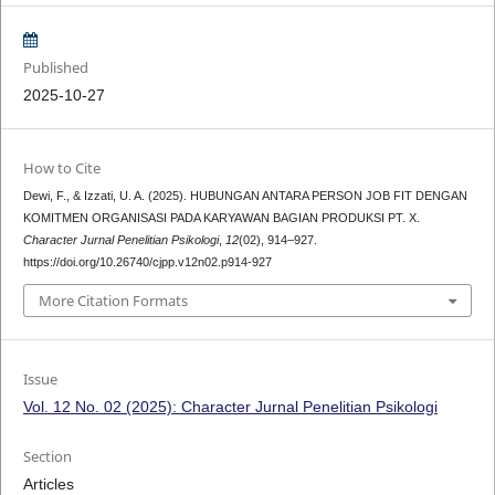
Published
2025-10-27
How to Cite
Dewi, F., & Izzati, U. A. (2025). HUBUNGAN ANTARA PERSON JOB FIT DENGAN
KOMITMEN ORGANISASI PADA KARYAWAN BAGIAN PRODUKSI PT. X.
Character Jurnal Penelitian Psikologi
,
12
(02), 914–927.
https://doi.org/10.26740/cjpp.v12n02.p914-927
More Citation Formats
Issue
Vol. 12 No. 02 (2025): Character Jurnal Penelitian Psikologi
Section
Articles