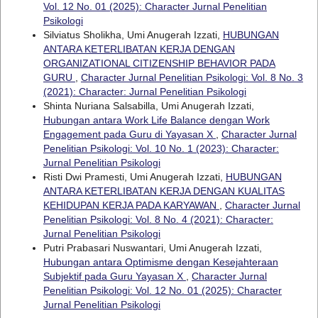
Vol. 12 No. 01 (2025): Character Jurnal Penelitian
Psikologi
Silviatus Sholikha, Umi Anugerah Izzati,
HUBUNGAN
ANTARA KETERLIBATAN KERJA DENGAN
ORGANIZATIONAL CITIZENSHIP BEHAVIOR PADA
GURU
,
Character Jurnal Penelitian Psikologi: Vol. 8 No. 3
(2021): Character: Jurnal Penelitian Psikologi
Shinta Nuriana Salsabilla, Umi Anugerah Izzati,
Hubungan antara Work Life Balance dengan Work
Engagement pada Guru di Yayasan X
,
Character Jurnal
Penelitian Psikologi: Vol. 10 No. 1 (2023): Character:
Jurnal Penelitian Psikologi
Risti Dwi Pramesti, Umi Anugerah Izzati,
HUBUNGAN
ANTARA KETERLIBATAN KERJA DENGAN KUALITAS
KEHIDUPAN KERJA PADA KARYAWAN
,
Character Jurnal
Penelitian Psikologi: Vol. 8 No. 4 (2021): Character:
Jurnal Penelitian Psikologi
Putri Prabasari Nuswantari, Umi Anugerah Izzati,
Hubungan antara Optimisme dengan Kesejahteraan
Subjektif pada Guru Yayasan X
,
Character Jurnal
Penelitian Psikologi: Vol. 12 No. 01 (2025): Character
Jurnal Penelitian Psikologi