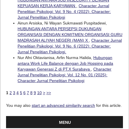
HUBUNGAN ANTARA JOB INSECURITY DENGAN
KEPUASAN KERJA KARYAWAN
,
Character Jurnal
Penelitian Psikologi: Vol. 9 No. 4 (2022): Character:
Jurnal Penelitian Psikologi
Ainun Arsiska, Ni Wayan Sukmawati Puspitadewi,
HUBUNGAN ANTARA PERSEPSI DUKUNGAN
ORGANISASI DENGAN KOMITMEN ORGANISASI GURU
MADRASAH ALIYAH NEGERI (MAN) X
,
Character Jurnal
Penelitian Psikologi: Vol. 9 No. 6 (2022): Character:
Jurnal Penelitian Psikologi.
Nur Afni Oktavianisa, Arfin Nurma Halida,
Hubungan
antara Work Life Balance dengan Job Hopping pada
Karyawan Generasi Z di PT.X Surabaya
,
Character
Jurnal Penelitian Psikologi: Vol. 12 No. 01 (2025):
Character Jurnal Penelitian Psikologi
1
2
3
4
5
6
7
8
9
10
>
>>
You may also
start an advanced similarity search
for this article.
MENU