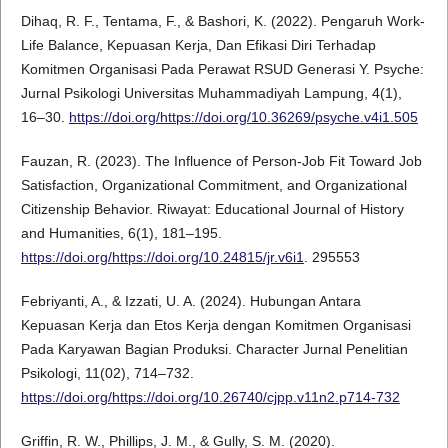
Dihaq, R. F., Tentama, F., & Bashori, K. (2022). Pengaruh Work-
Life Balance, Kepuasan Kerja, Dan Efikasi Diri Terhadap
Komitmen Organisasi Pada Perawat RSUD Generasi Y. Psyche:
Jurnal Psikologi Universitas Muhammadiyah Lampung, 4(1),
16–30.
https://doi.org/https://doi.org/10.36269/psyche.v4i1.505
Fauzan, R. (2023). The Influence of Person-Job Fit Toward Job
Satisfaction, Organizational Commitment, and Organizational
Citizenship Behavior. Riwayat: Educational Journal of History
and Humanities, 6(1), 181–195.
https://doi.org/https://doi.org/10.24815/jr.v6i1
. 295553
Febriyanti, A., & Izzati, U. A. (2024). Hubungan Antara
Kepuasan Kerja dan Etos Kerja dengan Komitmen Organisasi
Pada Karyawan Bagian Produksi. Character Jurnal Penelitian
Psikologi, 11(02), 714–732.
https://doi.org/https://doi.org/10.26740/cjpp.v11n2.p714-732
Griffin, R. W., Phillips, J. M., & Gully, S. M. (2020).