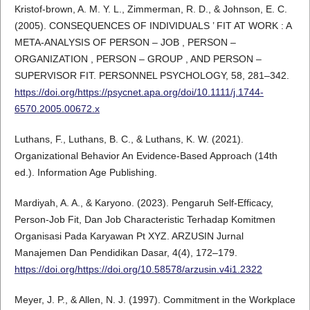
Kristof-brown, A. M. Y. L., Zimmerman, R. D., & Johnson, E. C.
(2005). CONSEQUENCES OF INDIVIDUALS ’ FIT AT WORK : A
META-ANALYSIS OF PERSON – JOB , PERSON –
ORGANIZATION , PERSON – GROUP , AND PERSON –
SUPERVISOR FIT. PERSONNEL PSYCHOLOGY, 58, 281–342.
https://doi.org/https://psycnet.apa.org/doi/10.1111/j.1744-
6570.2005.00672.x
Luthans, F., Luthans, B. C., & Luthans, K. W. (2021).
Organizational Behavior An Evidence-Based Approach (14th
ed.). Information Age Publishing.
Mardiyah, A. A., & Karyono. (2023). Pengaruh Self-Efficacy,
Person-Job Fit, Dan Job Characteristic Terhadap Komitmen
Organisasi Pada Karyawan Pt XYZ. ARZUSIN Jurnal
Manajemen Dan Pendidikan Dasar, 4(4), 172–179.
https://doi.org/https://doi.org/10.58578/arzusin.v4i1.2322
Meyer, J. P., & Allen, N. J. (1997). Commitment in the Workplace