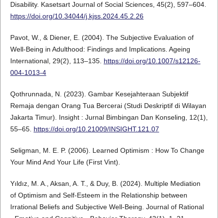
Disability. Kasetsart Journal of Social Sciences, 45(2), 597–604.
https://doi.org/10.34044/j.kjss.2024.45.2.26
Pavot, W., & Diener, E. (2004). The Subjective Evaluation of
Well-Being in Adulthood: Findings and Implications. Ageing
International, 29(2), 113–135.
https://doi.org/10.1007/s12126-
004-1013-4
Qothrunnada, N. (2023). Gambar Kesejahteraan Subjektif
Remaja dengan Orang Tua Bercerai (Studi Deskriptif di Wilayan
Jakarta Timur). Insight : Jurnal Bimbingan Dan Konseling, 12(1),
55–65.
https://doi.org/10.21009/INSIGHT.121.07
Seligman, M. E. P. (2006). Learned Optimism : How To Change
Your Mind And Your Life (First Vint).
Yıldız, M. A., Aksan, A. T., & Duy, B. (2024). Multiple Mediation
of Optimism and Self-Esteem in the Relationship between
Irrational Beliefs and Subjective Well-Being. Journal of Rational