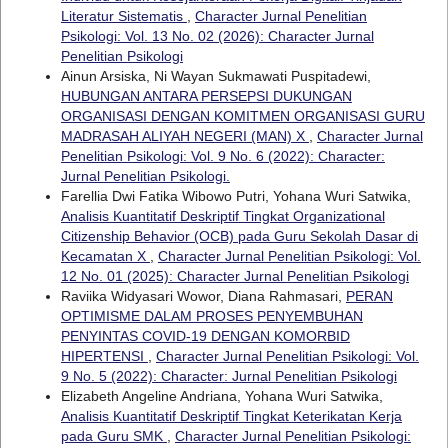
Literatur Sistematis
,
Character Jurnal Penelitian
Psikologi: Vol. 13 No. 02 (2026): Character Jurnal
Penelitian Psikologi
Ainun Arsiska, Ni Wayan Sukmawati Puspitadewi,
HUBUNGAN ANTARA PERSEPSI DUKUNGAN
ORGANISASI DENGAN KOMITMEN ORGANISASI GURU
MADRASAH ALIYAH NEGERI (MAN) X
,
Character Jurnal
Penelitian Psikologi: Vol. 9 No. 6 (2022): Character:
Jurnal Penelitian Psikologi.
Farellia Dwi Fatika Wibowo Putri, Yohana Wuri Satwika,
Analisis Kuantitatif Deskriptif Tingkat Organizational
Citizenship Behavior (OCB) pada Guru Sekolah Dasar di
Kecamatan X
,
Character Jurnal Penelitian Psikologi: Vol.
12 No. 01 (2025): Character Jurnal Penelitian Psikologi
Raviika Widyasari Wowor, Diana Rahmasari,
PERAN
OPTIMISME DALAM PROSES PENYEMBUHAN
PENYINTAS COVID-19 DENGAN KOMORBID
HIPERTENSI
,
Character Jurnal Penelitian Psikologi: Vol.
9 No. 5 (2022): Character: Jurnal Penelitian Psikologi
Elizabeth Angeline Andriana, Yohana Wuri Satwika,
Analisis Kuantitatif Deskriptif Tingkat Keterikatan Kerja
pada Guru SMK
,
Character Jurnal Penelitian Psikologi: