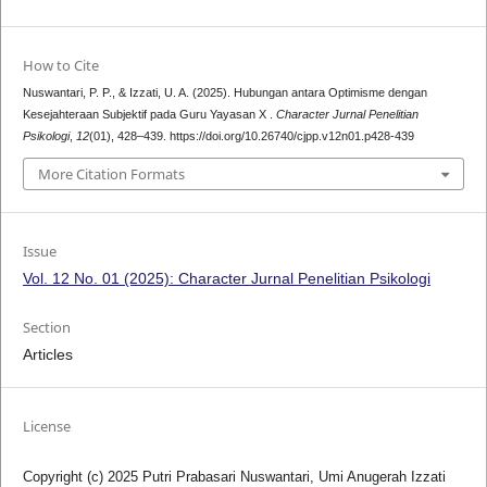
How to Cite
Nuswantari, P. P., & Izzati, U. A. (2025). Hubungan antara Optimisme dengan
Kesejahteraan Subjektif pada Guru Yayasan X .
Character Jurnal Penelitian
Psikologi
,
12
(01), 428–439. https://doi.org/10.26740/cjpp.v12n01.p428-439
More Citation Formats
Issue
Vol. 12 No. 01 (2025): Character Jurnal Penelitian Psikologi
Section
Articles
License
Copyright (c) 2025 Putri Prabasari Nuswantari, Umi Anugerah Izzati