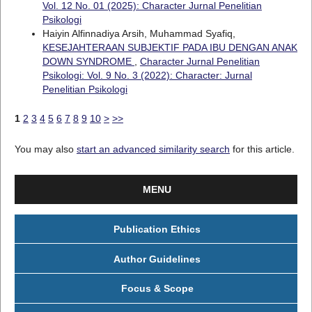
Vol. 12 No. 01 (2025): Character Jurnal Penelitian
Psikologi
Haiyin Alfinnadiya Arsih, Muhammad Syafiq,
KESEJAHTERAAN SUBJEKTIF PADA IBU DENGAN ANAK
DOWN SYNDROME
,
Character Jurnal Penelitian
Psikologi: Vol. 9 No. 3 (2022): Character: Jurnal
Penelitian Psikologi
1
2
3
4
5
6
7
8
9
10
>
>>
You may also
start an advanced similarity search
for this article.
MENU
Publication Ethics
Author Guidelines
Focus & Scope