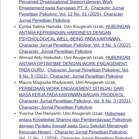
Perceived Organizational Support dengan Work
Engagement pada Karyawan PT. X
,
Character Jurnal
Penelitian Psikologi: Vol. 12 No. 01 (2025): Character
Jurnal Penelitian Psikologi
Cyntia Salma Hamida, Umi Anugerah Izzati,
HUBUNGAN
ANTARA KEPRIBADIAN HARDINESS DENGAN
PSYCHOLOGICAL WELL-BEING PADA KARYAWAN
,
Character Jurnal Penelitian Psikologi: Vol. 9 No. 5 (2022):
Character: Jurnal Penelitian Psikologi
Ahmad Aldy Hisbullah, Umi Anugerah Izzati,
HUBUNGAN
ANTARA OPTIMISME DENGAN WORK ENGAGEMENT
PADA GURU
,
Character Jurnal Penelitian Psikologi: Vol.
8 No. 5 (2021): Character: Jurnal Penelitian Psikologi
Maura Magnalia Madyaratri, Umi Anugerah Izzati,
PERBEDAAN WORK ENGAGEMENT DITINJAU DARI
MASA KERJA PADA KARYAWAN BAGIAN PRODUKSI
,
Character Jurnal Penelitian Psikologi: Vol. 8 No. 3 (2021):
Character: Jurnal Penelitian Psikologi
Yusrina Dwi Hariyanti, Umi Anugerah Izzati,
Hubungan
antara Knowledge Sharing dan Pemberdayaan Psikologis
dengan Perilaku Inovatif pada Guru Sekolah Menengah
Kejuruan Negeri
,
Character Jurnal Penelitian Psikologi:
Vol. 11 No. 1 (2024): Character Jurnal Penelitian Psikologi