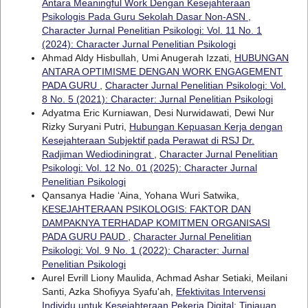
Antara Meaningful Work Dengan Kesejahteraan
Psikologis Pada Guru Sekolah Dasar Non-ASN
,
Character Jurnal Penelitian Psikologi: Vol. 11 No. 1
(2024): Character Jurnal Penelitian Psikologi
Ahmad Aldy Hisbullah, Umi Anugerah Izzati,
HUBUNGAN
ANTARA OPTIMISME DENGAN WORK ENGAGEMENT
PADA GURU
,
Character Jurnal Penelitian Psikologi: Vol.
8 No. 5 (2021): Character: Jurnal Penelitian Psikologi
Adyatma Eric Kurniawan, Desi Nurwidawati, Dewi Nur
Rizky Suryani Putri,
Hubungan Kepuasan Kerja dengan
Kesejahteraan Subjektif pada Perawat di RSJ Dr.
Radjiman Wediodiningrat
,
Character Jurnal Penelitian
Psikologi: Vol. 12 No. 01 (2025): Character Jurnal
Penelitian Psikologi
Qansanya Hadie ‘Aina, Yohana Wuri Satwika,
KESEJAHTERAAN PSIKOLOGIS: FAKTOR DAN
DAMPAKNYA TERHADAP KOMITMEN ORGANISASI
PADA GURU PAUD
,
Character Jurnal Penelitian
Psikologi: Vol. 9 No. 1 (2022): Character: Jurnal
Penelitian Psikologi
Aurel Evrill Liony Maulida, Achmad Ashar Setiaki, Meilani
Santi, Azka Shofiyya Syafu'ah,
Efektivitas Intervensi
Individu untuk Kesejahteraan Pekerja Digital: Tinjauan