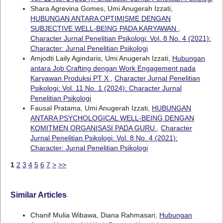
Shara Agrevina Gomes, Umi Anugerah Izzati,
HUBUNGAN ANTARA OPTIMISME DENGAN
SUBJECTIVE WELL-BEING PADA KARYAWAN
,
Character Jurnal Penelitian Psikologi: Vol. 8 No. 4 (2021):
Character: Jurnal Penelitian Psikologi
Amjodti Laily Agindaris, Umi Anugerah Izzati,
Hubungan
antara Job Crafting dengan Work Engagement pada
Karyawan Produksi PT X
,
Character Jurnal Penelitian
Psikologi: Vol. 11 No. 1 (2024): Character Jurnal
Penelitian Psikologi
Fausal Pratama, Umi Anugerah Izzati,
HUBUNGAN
ANTARA PSYCHOLOGICAL WELL-BEING DENGAN
KOMITMEN ORGANISASI PADA GURU
,
Character
Jurnal Penelitian Psikologi: Vol. 8 No. 4 (2021):
Character: Jurnal Penelitian Psikologi
1
2
3
4
5
6
7
>
>>
Similar Articles
Chanif Mulia Wibawa, Diana Rahmasari,
Hubungan