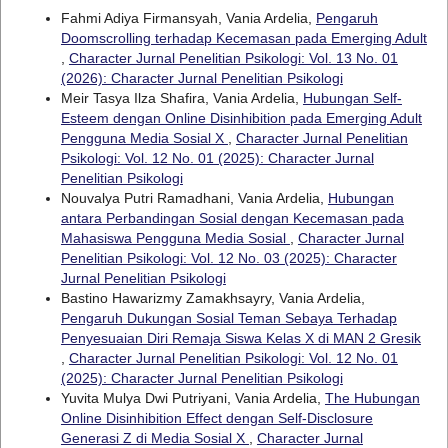
Fahmi Adiya Firmansyah, Vania Ardelia,
Pengaruh
Doomscrolling terhadap Kecemasan pada Emerging Adult
,
Character Jurnal Penelitian Psikologi: Vol. 13 No. 01
(2026): Character Jurnal Penelitian Psikologi
Meir Tasya Ilza Shafira, Vania Ardelia,
Hubungan Self-
Esteem dengan Online Disinhibition pada Emerging Adult
Pengguna Media Sosial X
,
Character Jurnal Penelitian
Psikologi: Vol. 12 No. 01 (2025): Character Jurnal
Penelitian Psikologi
Nouvalya Putri Ramadhani, Vania Ardelia,
Hubungan
antara Perbandingan Sosial dengan Kecemasan pada
Mahasiswa Pengguna Media Sosial
,
Character Jurnal
Penelitian Psikologi: Vol. 12 No. 03 (2025): Character
Jurnal Penelitian Psikologi
Bastino Hawarizmy Zamakhsayry, Vania Ardelia,
Pengaruh Dukungan Sosial Teman Sebaya Terhadap
Penyesuaian Diri Remaja Siswa Kelas X di MAN 2 Gresik
,
Character Jurnal Penelitian Psikologi: Vol. 12 No. 01
(2025): Character Jurnal Penelitian Psikologi
Yuvita Mulya Dwi Putriyani, Vania Ardelia,
The Hubungan
Online Disinhibition Effect dengan Self-Disclosure
Generasi Z di Media Sosial X
,
Character Jurnal