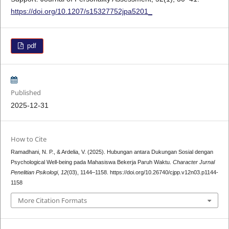
https://doi.org/10.1207/s15327752jpa5201_
pdf
Published
2025-12-31
How to Cite
Ramadhani, N. P., & Ardelia, V. (2025). Hubungan antara Dukungan Sosial dengan
Psychological Well-being pada Mahasiswa Bekerja Paruh Waktu.
Character Jurnal
Penelitian Psikologi
,
12
(03), 1144–1158. https://doi.org/10.26740/cjpp.v12n03.p1144-
1158
More Citation Formats