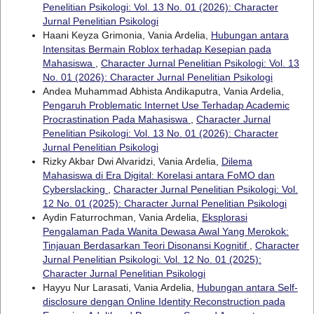
Penelitian Psikologi: Vol. 13 No. 01 (2026): Character
Jurnal Penelitian Psikologi
Haani Keyza Grimonia, Vania Ardelia,
Hubungan antara
Intensitas Bermain Roblox terhadap Kesepian pada
Mahasiswa
,
Character Jurnal Penelitian Psikologi: Vol. 13
No. 01 (2026): Character Jurnal Penelitian Psikologi
Andea Muhammad Abhista Andikaputra, Vania Ardelia,
Pengaruh Problematic Internet Use Terhadap Academic
Procrastination Pada Mahasiswa
,
Character Jurnal
Penelitian Psikologi: Vol. 13 No. 01 (2026): Character
Jurnal Penelitian Psikologi
Rizky Akbar Dwi Alvaridzi, Vania Ardelia,
Dilema
Mahasiswa di Era Digital: Korelasi antara FoMO dan
Cyberslacking
,
Character Jurnal Penelitian Psikologi: Vol.
12 No. 01 (2025): Character Jurnal Penelitian Psikologi
Aydin Faturrochman, Vania Ardelia,
Eksplorasi
Pengalaman Pada Wanita Dewasa Awal Yang Merokok:
Tinjauan Berdasarkan Teori Disonansi Kognitif
,
Character
Jurnal Penelitian Psikologi: Vol. 12 No. 01 (2025):
Character Jurnal Penelitian Psikologi
Hayyu Nur Larasati, Vania Ardelia,
Hubungan antara Self-
disclosure dengan Online Identity Reconstruction pada