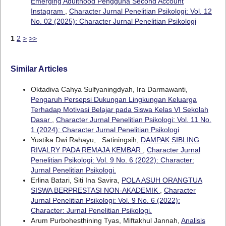
Emerging Adulthood Pengguna Second Account
Instagram
,
Character Jurnal Penelitian Psikologi: Vol. 12
No. 02 (2025): Character Jurnal Penelitian Psikologi
1
2
>
>>
Similar Articles
Oktadiva Cahya Sulfyaningdyah, Ira Darmawanti,
Pengaruh Persepsi Dukungan Lingkungan Keluarga
Terhadap Motivasi Belajar pada Siswa Kelas VI Sekolah
Dasar
,
Character Jurnal Penelitian Psikologi: Vol. 11 No.
1 (2024): Character Jurnal Penelitian Psikologi
Yustika Dwi Rahayu, . Satiningsih,
DAMPAK SIBLING
RIVALRY PADA REMAJA KEMBAR
,
Character Jurnal
Penelitian Psikologi: Vol. 9 No. 6 (2022): Character:
Jurnal Penelitian Psikologi.
Erlina Batari, Siti Ina Savira,
POLA ASUH ORANGTUA
SISWA BERPRESTASI NON-AKADEMIK
,
Character
Jurnal Penelitian Psikologi: Vol. 9 No. 6 (2022):
Character: Jurnal Penelitian Psikologi.
Arum Purbohesthining Tyas, Miftakhul Jannah,
Analisis