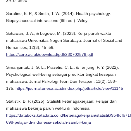
3910–3920.
Sarafino, E. P., & Smith, T. W. (2014). Health psychology:
Biopsychosocial interactions (8th ed.). Wiley.
Setiawan, B. A., & Legowo, M. (2023). Kerja paruh waktu
mahasiswa Universitas Negeri Surabaya. Journal of Social and
Humanities, 12(3), 45–56.
https://core.ac.uk/download/pdf/230702578.pdf
Simanjuntak, J. G. L., Prasetio, C. E., & Tanjung, F. Y. (2022).
Psychological well-being sebagai prediktor tingkat kesepian
mahasiswa. Jurnal Psikologi Teori Dan Terapan, 11(2), 158–
175.
https://journal.unesa.ac.id/index.php/jptt/article/view/11145
Statistik, B. P. (2025). Statistik ketenagakerjaan: Pelajar dan
mahasiswa bekerja paruh waktu di Indonesia.
https://databoks.katadata.co.id/ketenagakerjaan/statistik/9b4fdfb7
698-pelajar-di-indonesia-sekolah-sambil-kerja