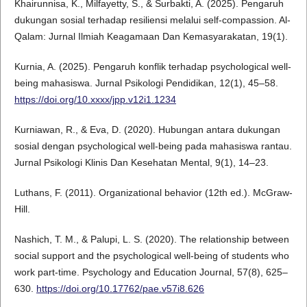
Khairunnisa, K., Milfayetty, S., & Surbakti, A. (2025). Pengaruh
dukungan sosial terhadap resiliensi melalui self-compassion. Al-
Qalam: Jurnal Ilmiah Keagamaan Dan Kemasyarakatan, 19(1).
Kurnia, A. (2025). Pengaruh konflik terhadap psychological well-
being mahasiswa. Jurnal Psikologi Pendidikan, 12(1), 45–58.
https://doi.org/10.xxxx/jpp.v12i1.1234
Kurniawan, R., & Eva, D. (2020). Hubungan antara dukungan
sosial dengan psychological well-being pada mahasiswa rantau.
Jurnal Psikologi Klinis Dan Kesehatan Mental, 9(1), 14–23.
Luthans, F. (2011). Organizational behavior (12th ed.). McGraw-
Hill.
Nashich, T. M., & Palupi, L. S. (2020). The relationship between
social support and the psychological well-being of students who
work part-time. Psychology and Education Journal, 57(8), 625–
630.
https://doi.org/10.17762/pae.v57i8.626