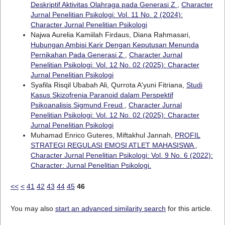
Deskriptif Aktivitas Olahraga pada Generasi Z
,
Character
Jurnal Penelitian Psikologi: Vol. 11 No. 2 (2024):
Character Jurnal Penelitian Psikologi
Najwa Aurelia Kamiilah Firdaus, Diana Rahmasari,
Hubungan Ambisi Karir Dengan Keputusan Menunda
Pernikahan Pada Generasi Z
,
Character Jurnal
Penelitian Psikologi: Vol. 12 No. 02 (2025): Character
Jurnal Penelitian Psikologi
Syafila Risqil Ubabah Ali, Qurrota A'yuni Fitriana,
Studi
Kasus Skizofrenia Paranoid dalam Perspektif
Psikoanalisis Sigmund Freud
,
Character Jurnal
Penelitian Psikologi: Vol. 12 No. 02 (2025): Character
Jurnal Penelitian Psikologi
Muhamad Enrico Guteres, Miftakhul Jannah,
PROFIL
STRATEGI REGULASI EMOSI ATLET MAHASISWA
,
Character Jurnal Penelitian Psikologi: Vol. 9 No. 6 (2022):
Character: Jurnal Penelitian Psikologi.
<<
<
41
42
43
44
45
46
You may also
start an advanced similarity search
for this article.