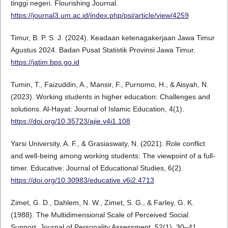
tinggi negeri. Flourishing Journal.
https://journal3.um.ac.id/index.php/psi/article/view/4259
Timur, B. P. S. J. (2024). Keadaan ketenagakerjaan Jawa Timur
Agustus 2024. Badan Pusat Statistik Provinsi Jawa Timur.
https://jatim.bps.go.id
Tumin, T., Faizuddin, A., Mansir, F., Purnomo, H., & Aisyah, N.
(2023). Working students in higher education: Challenges and
solutions. Al-Hayat: Journal of Islamic Education, 4(1).
https://doi.org/10.35723/ajie.v4i1.108
Yarsi University, A. F., & Grasiaswaty, N. (2021). Role conflict
and well-being among working students: The viewpoint of a full-
timer. Educative: Journal of Educational Studies, 6(2).
https://doi.org/10.30983/educative.v6i2.4713
Zimet, G. D., Dahlem, N. W., Zimet, S. G., & Farley, G. K.
(1988). The Multidimensional Scale of Perceived Social
Support. Journal of Personality Assessment, 52(1), 30–41.