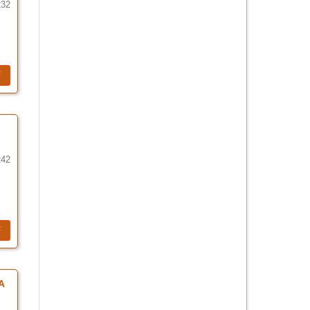
232
F
242
F
A