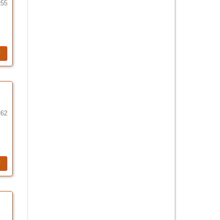
255
F
262
F