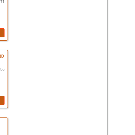
171
F
ND
186
F