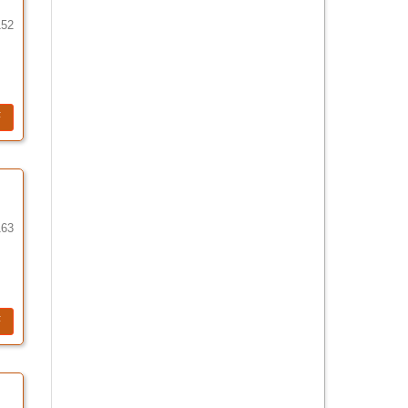
152
F
163
F