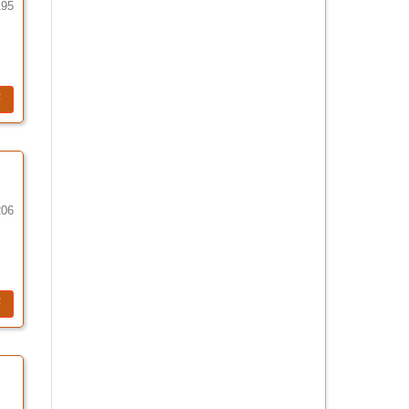
195
F
206
F