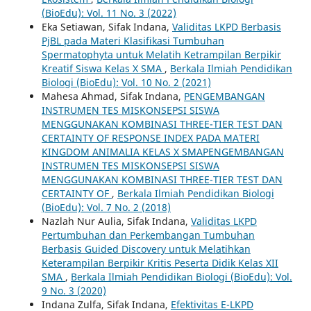
(BioEdu): Vol. 11 No. 3 (2022)
Eka Setiawan, Sifak Indana,
Validitas LKPD Berbasis
PjBL pada Materi Klasifikasi Tumbuhan
Spermatophyta untuk Melatih Ketrampilan Berpikir
Kreatif Siswa Kelas X SMA
,
Berkala Ilmiah Pendidikan
Biologi (BioEdu): Vol. 10 No. 2 (2021)
Mahesa Ahmad, Sifak Indana,
PENGEMBANGAN
INSTRUMEN TES MISKONSEPSI SISWA
MENGGUNAKAN KOMBINASI THREE-TIER TEST DAN
CERTAINTY OF RESPONSE INDEX PADA MATERI
KINGDOM ANIMALIA KELAS X SMAPENGEMBANGAN
INSTRUMEN TES MISKONSEPSI SISWA
MENGGUNAKAN KOMBINASI THREE-TIER TEST DAN
CERTAINTY OF
,
Berkala Ilmiah Pendidikan Biologi
(BioEdu): Vol. 7 No. 2 (2018)
Nazlah Nur Aulia, Sifak Indana,
Validitas LKPD
Pertumbuhan dan Perkembangan Tumbuhan
Berbasis Guided Discovery untuk Melatihkan
Keterampilan Berpikir Kritis Peserta Didik Kelas XII
SMA
,
Berkala Ilmiah Pendidikan Biologi (BioEdu): Vol.
9 No. 3 (2020)
Indana Zulfa, Sifak Indana,
Efektivitas E-LKPD