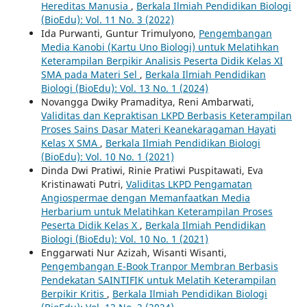
Hereditas Manusia
,
Berkala Ilmiah Pendidikan Biologi
(BioEdu): Vol. 11 No. 3 (2022)
Ida Purwanti, Guntur Trimulyono,
Pengembangan
Media Kanobi (Kartu Uno Biologi) untuk Melatihkan
Keterampilan Berpikir Analisis Peserta Didik Kelas XI
SMA pada Materi Sel
,
Berkala Ilmiah Pendidikan
Biologi (BioEdu): Vol. 13 No. 1 (2024)
Novangga Dwiky Pramaditya, Reni Ambarwati,
Validitas dan Kepraktisan LKPD Berbasis Keterampilan
Proses Sains Dasar Materi Keanekaragaman Hayati
Kelas X SMA
,
Berkala Ilmiah Pendidikan Biologi
(BioEdu): Vol. 10 No. 1 (2021)
Dinda Dwi Pratiwi, Rinie Pratiwi Puspitawati, Eva
Kristinawati Putri,
Validitas LKPD Pengamatan
Angiospermae dengan Memanfaatkan Media
Herbarium untuk Melatihkan Keterampilan Proses
Peserta Didik Kelas X
,
Berkala Ilmiah Pendidikan
Biologi (BioEdu): Vol. 10 No. 1 (2021)
Enggarwati Nur Azizah, Wisanti Wisanti,
Pengembangan E-Book Tranpor Membran Berbasis
Pendekatan SAINTIFIK untuk Melatih Keterampilan
Berpikir Kritis
,
Berkala Ilmiah Pendidikan Biologi