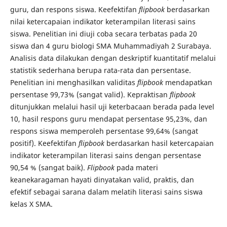
guru, dan respons siswa. Keefektifan
flipbook
berdasarkan
nilai ketercapaian indikator keterampilan literasi sains
siswa. Penelitian ini diuji coba secara terbatas pada 20
siswa dan 4 guru biologi SMA Muhammadiyah 2 Surabaya.
Analisis data dilakukan dengan deskriptif kuantitatif melalui
statistik sederhana berupa rata-rata dan persentase.
Penelitian ini menghasilkan validitas
flipbook
mendapatkan
persentase 99,73% (sangat valid). Kepraktisan
flipbook
ditunjukkan melalui hasil uji keterbacaan berada pada level
10, hasil respons guru mendapat persentase 95,23%, dan
respons siswa memperoleh persentase 99,64% (sangat
positif). Keefektifan
flipbook
berdasarkan hasil ketercapaian
indikator keterampilan literasi sains dengan persentase
90,54 % (sangat baik).
Flipbook
pada materi
keanekaragaman hayati dinyatakan valid, praktis, dan
efektif sebagai sarana dalam melatih literasi sains siswa
kelas X SMA.