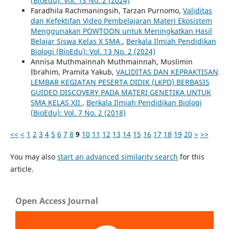
(BioEdu): Vol. 13 No. 2 (2024)
Faradhila Rachmaningsih, Tarzan Purnomo,
Validitas
dan Kefektifan Video Pembelajaran Materi Ekosistem
Menggunakan POWTOON untuk Meningkatkan Hasil
Belajar Siswa Kelas X SMA
,
Berkala Ilmiah Pendidikan
Biologi (BioEdu): Vol. 13 No. 2 (2024)
Annisa Muthmainnah Muthmainnah, Muslimin
Ibrahim, Pramita Yakub,
VALIDITAS DAN KEPRAKTISAN
LEMBAR KEGIATAN PESERTA DIDIK (LKPD) BERBASIS
GUIDED DISCOVERY PADA MATERI GENETIKA UNTUK
SMA KELAS XII
,
Berkala Ilmiah Pendidikan Biologi
(BioEdu): Vol. 7 No. 2 (2018)
<<
<
1
2
3
4
5
6
7
8
9
10
11
12
13
14
15
16
17
18
19
20
>
>>
You may also
start an advanced similarity search
for this
article.
Open Access Journal