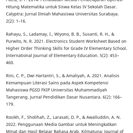
Hitung Matematika untuk Siswa Kelas IV Sekolah Dasar.
Calyptra: Jurnal Ilmiah Mahasiswa Universitas Surabaya.
2(2): 1–16.
Rahayu, S., Ladamay, I., Wiyono, B. B., Susanti, R. H., &
Purwito, N. R. 2021. Electronics Student Worksheet Based on
Higher Order Thinking Skills for Grade IV Elementary School.
International Journal of Elementary Education. 5(2): 453–
460.
Rini, C. P., Dwi Hartantri, S., & Amaliyah, A. 2021. Analisis
Kemampuan Literasi Sains pada Aspek Kompetensi
Mahasiswa PGSD FKIP Universitas Muhammadiyah
Tangerang. Jurnal Pendidikan Dasar Nusantara. 6(2): 166–
179.
Rosikh, F., Sholihah, Z., Larasati, D. P., & Awalluddin, A. N.
2022. Penggunaan Media Gambar untuk Meningkatkan
Minat dan Hasil Belajar Bahasa Arab. Kilmatuna: Journal of