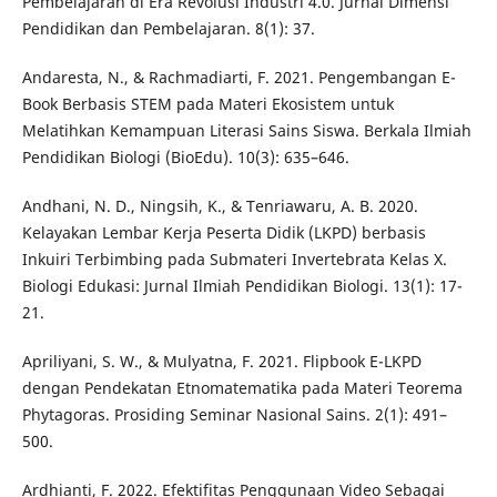
Pembelajaran di Era Revolusi Industri 4.0. Jurnal Dimensi
Pendidikan dan Pembelajaran. 8(1): 37.
Andaresta, N., & Rachmadiarti, F. 2021. Pengembangan E-
Book Berbasis STEM pada Materi Ekosistem untuk
Melatihkan Kemampuan Literasi Sains Siswa. Berkala Ilmiah
Pendidikan Biologi (BioEdu). 10(3): 635–646.
Andhani, N. D., Ningsih, K., & Tenriawaru, A. B. 2020.
Kelayakan Lembar Kerja Peserta Didik (LKPD) berbasis
Inkuiri Terbimbing pada Submateri Invertebrata Kelas X.
Biologi Edukasi: Jurnal Ilmiah Pendidikan Biologi. 13(1): 17-
21.
Apriliyani, S. W., & Mulyatna, F. 2021. Flipbook E-LKPD
dengan Pendekatan Etnomatematika pada Materi Teorema
Phytagoras. Prosiding Seminar Nasional Sains. 2(1): 491–
500.
Ardhianti, F. 2022. Efektifitas Penggunaan Video Sebagai