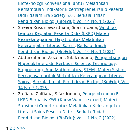
Bioteknologi Konvensional untuk Melatihkan
Kemampuan Indikator Bioentrepreneurship Peserta
Didik dalam Era Society 5.0
,
Berkala Ilmiah
Pendidikan Biologi (BioEdu): Vol. 14 No. 1 (2025)
Sheera Kusumawardhani, Sifak Indana,
Validitas
Lembar Kegiatan Peserta Didik (LKPD) Materi
Keanekaragaman Hayati untuk Melatihkan
Keterampilan Literasi Sains
,
Berkala Ilmiah
Pendidikan Biologi (BioEdu): Vol. 10 No. 1 (2021)
Abdurrahman Assalimi, Sifak indana,
Pengembangan
Flipbook Interaktif Berbasis Science, Technology,
Engineering, And Mathematics (STEM) Materi Sistem
Pernapasan untuk Melatihkan Keterampilan Literasi
Sains
,
Berkala Ilmiah Pendidikan Biologi (BioEdu): Vol.
14 No. 2 (2025)
Zulfiana Zulfiana, Sifak Indana,
Pengembangan E-
LKPD Berbasis KWL (Know-Want-Learned) Materi
Substansi Genetik untuk Melatihkan Keterampilan
Literasi Sains Peserta Didik
,
Berkala Ilmiah
Pendidikan Biologi (BioEdu): Vol. 11 No. 2 (2022)
1
2
3
>
>>