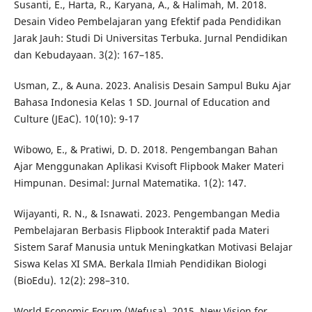
Susanti, E., Harta, R., Karyana, A., & Halimah, M. 2018.
Desain Video Pembelajaran yang Efektif pada Pendidikan
Jarak Jauh: Studi Di Universitas Terbuka. Jurnal Pendidikan
dan Kebudayaan. 3(2): 167–185.
Usman, Z., & Auna. 2023. Analisis Desain Sampul Buku Ajar
Bahasa Indonesia Kelas 1 SD. Journal of Education and
Culture (JEaC). 10(10): 9-17
Wibowo, E., & Pratiwi, D. D. 2018. Pengembangan Bahan
Ajar Menggunakan Aplikasi Kvisoft Flipbook Maker Materi
Himpunan. Desimal: Jurnal Matematika. 1(2): 147.
Wijayanti, R. N., & Isnawati. 2023. Pengembangan Media
Pembelajaran Berbasis Flipbook Interaktif pada Materi
Sistem Saraf Manusia untuk Meningkatkan Motivasi Belajar
Siswa Kelas XI SMA. Berkala Ilmiah Pendidikan Biologi
(BioEdu). 12(2): 298–310.
World Economic Forum (Wefusa). 2015. New Vision for