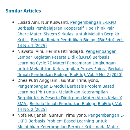
Similar Articles
Lusiati Aini, Nur Kuswanti,
Pengembangan E-LKPD
Berbasis Pembelajaran Kooperatif Tipe Think Pair
Share Materi Sistem Sirkulasi untuk Melatih Berpikir
Kritis
,
Berkala Ilmiah Pendidikan Biologi (BioEdu): Vol.
14 No. 1 (2025)
Niswatul Aini, Herlina Fitrihidajati,
Pengembangan
Lembar Kegiatan Peserta Didik (LKPD) Berbasis
Learning Cycle 7E Materi Pencemaran Lingkungan
untuk Melatihkan Keterampilan Proses Sains
,
Berkala
Ilmiah Pendidikan Biologi (BioEdu): Vol. 9 No. 2 (2020)
Dhea Putri Anggraini, Guntur Trimulyono,
Pengembangan E-Modul Berbasis Problem Based
Learning (Pbl) untuk Melatihkan Keterampilan
Berpikir Kritis Peserta Didik pada Materi Virus Kelas X
SMA
,
Berkala Ilmiah Pendidikan Biologi (BioEdu): Vol.
14 No. 2 (2025)
Nofa Nurjanah, Guntur Trimulyono,
Pengembangan E-
LKPD Berbasis Problem Based Learning untuk
Melatihkan Keterampilan Berpikir Kritis pada Materi