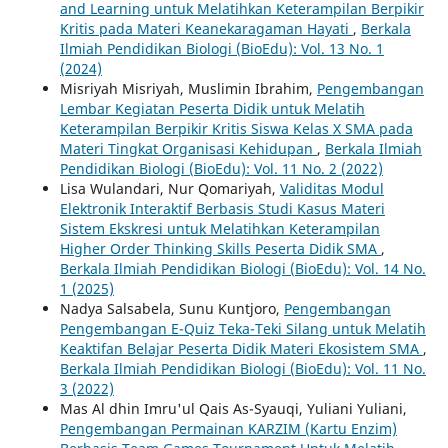
and Learning untuk Melatihkan Keterampilan Berpikir
Kritis pada Materi Keanekaragaman Hayati
,
Berkala
Ilmiah Pendidikan Biologi (BioEdu): Vol. 13 No. 1
(2024)
Misriyah Misriyah, Muslimin Ibrahim,
Pengembangan
Lembar Kegiatan Peserta Didik untuk Melatih
Keterampilan Berpikir Kritis Siswa Kelas X SMA pada
Materi Tingkat Organisasi Kehidupan
,
Berkala Ilmiah
Pendidikan Biologi (BioEdu): Vol. 11 No. 2 (2022)
Lisa Wulandari, Nur Qomariyah,
Validitas Modul
Elektronik Interaktif Berbasis Studi Kasus Materi
Sistem Ekskresi untuk Melatihkan Keterampilan
Higher Order Thinking Skills Peserta Didik SMA
,
Berkala Ilmiah Pendidikan Biologi (BioEdu): Vol. 14 No.
1 (2025)
Nadya Salsabela, Sunu Kuntjoro,
Pengembangan
Pengembangan E-Quiz Teka-Teki Silang untuk Melatih
Keaktifan Belajar Peserta Didik Materi Ekosistem SMA
,
Berkala Ilmiah Pendidikan Biologi (BioEdu): Vol. 11 No.
3 (2022)
Mas Al dhin Imru'ul Qais As-Syauqi, Yuliani Yuliani,
Pengembangan Permainan KARZIM (Kartu Enzim)