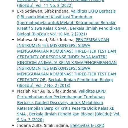
(BioEdu): Vol. 11 No. 3 (2022)
Eka Setiawan, Sifak Indana,
Validitas LKPD Berbasis
PjBL pada Materi Klasifikasi Tumbuhan
Spermatophyta untuk Melatih Ketrampilan Berpikir
Kreatif Siswa Kelas X SMA
,
Berkala Ilmiah Pendidikan
Biologi (BioEdu): Vol. 10 No. 2 (2021)
Mahesa Ahmad, Sifak Indana,
PENGEMBANGAN
INSTRUMEN TES MISKONSEPSI SISWA
MENGGUNAKAN KOMBINASI THREE-TIER TEST DAN
CERTAINTY OF RESPONSE INDEX PADA MATERI
KINGDOM ANIMALIA KELAS X SMAPENGEMBANGAN
INSTRUMEN TES MISKONSEPSI SISWA
MENGGUNAKAN KOMBINASI THREE-TIER TEST DAN
CERTAINTY OF
,
Berkala Ilmiah Pendidikan Biologi
(BioEdu): Vol. 7 No. 2 (2018)
Nazlah Nur Aulia, Sifak Indana,
Validitas LKPD
Pertumbuhan dan Perkembangan Tumbuhan
Berbasis Guided Discovery untuk Melatihkan
Keterampilan Berpikir Kritis Peserta Didik Kelas XII
SMA
,
Berkala Ilmiah Pendidikan Biologi (BioEdu): Vol.
9 No. 3 (2020)
Indana Zulfa, Sifak Indana,
Efektivitas E-LKPD