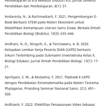
Pembelajaran di Era Revolusi Industri 4.0. Jurnal Dimensi
Pendidikan dan Pembelajaran. 8(1): 37.
Andaresta, N., & Rachmadiarti, F. 2021. Pengembangan E-
Book Berbasis STEM pada Materi Ekosistem untuk
Melatihkan Kemampuan Literasi Sains Siswa. Berkala Ilmiah
Pendidikan Biologi (BioEdu). 10(3): 635–646.
Andhani, N. D., Ningsih, K., & Tenriawaru, A. B. 2020.
Kelayakan Lembar Kerja Peserta Didik (LKPD) berbasis
Inkuiri Terbimbing pada Submateri Invertebrata Kelas X.
Biologi Edukasi: Jurnal Ilmiah Pendidikan Biologi. 13(1): 17-
21.
Apriliyani, S. W., & Mulyatna, F. 2021. Flipbook E-LKPD
dengan Pendekatan Etnomatematika pada Materi Teorema
Phytagoras. Prosiding Seminar Nasional Sains. 2(1): 491–
500.
Ardhianti, F. 2022. Efektifitas Penggunaan Video Sebagai