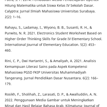
Hitung Matematika untuk Siswa Kelas IV Sekolah Dasar.
Calyptra: Jurnal Ilmiah Mahasiswa Universitas Surabaya.
2(2): 1–16.
Rahayu, S., Ladamay, I., Wiyono, B. B., Susanti, R. H., &
Purwito, N. R. 2021. Electronics Student Worksheet Based on
Higher Order Thinking Skills for Grade IV Elementary School.
International Journal of Elementary Education. 5(2): 453–
460.
Rini, C. P., Dwi Hartantri, S., & Amaliyah, A. 2021. Analisis
Kemampuan Literasi Sains pada Aspek Kompetensi
Mahasiswa PGSD FKIP Universitas Muhammadiyah
Tangerang. Jurnal Pendidikan Dasar Nusantara. 6(2): 166–
179.
Rosikh, F., Sholihah, Z., Larasati, D. P., & Awalluddin, A. N.
2022. Penggunaan Media Gambar untuk Meningkatkan
Minat dan Hasil Belajar Bahasa Arab. Kilmatuna: Journal of