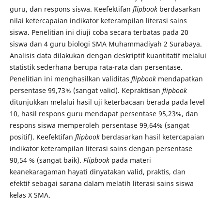
guru, dan respons siswa. Keefektifan
flipbook
berdasarkan
nilai ketercapaian indikator keterampilan literasi sains
siswa. Penelitian ini diuji coba secara terbatas pada 20
siswa dan 4 guru biologi SMA Muhammadiyah 2 Surabaya.
Analisis data dilakukan dengan deskriptif kuantitatif melalui
statistik sederhana berupa rata-rata dan persentase.
Penelitian ini menghasilkan validitas
flipbook
mendapatkan
persentase 99,73% (sangat valid). Kepraktisan
flipbook
ditunjukkan melalui hasil uji keterbacaan berada pada level
10, hasil respons guru mendapat persentase 95,23%, dan
respons siswa memperoleh persentase 99,64% (sangat
positif). Keefektifan
flipbook
berdasarkan hasil ketercapaian
indikator keterampilan literasi sains dengan persentase
90,54 % (sangat baik).
Flipbook
pada materi
keanekaragaman hayati dinyatakan valid, praktis, dan
efektif sebagai sarana dalam melatih literasi sains siswa
kelas X SMA.