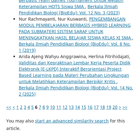
Berbasis Team Games Tournament Untuk Melatih
Keterampilan HOTS Siswa SMA
,
Berkala Ilmiah
Pendidikan Biologi (BioEdu): Vol. 12 No. 3 (2023)
Nur Rachmayanti, Nur Kuswanti,
PENGEMBANGAN
MODUL PEMBELAJARAN BERBASIS HYBRID LEARNING
PADA SUBMATERI SISTEM SARAF UNTUK
MENINGKATKAN HASIL BELAJAR SISWA KELAS XI SMA
,
Berkala Ilmiah Pendidikan Biologi (BioEdu): Vol. 8 No.
1 (2019)
Arida Ajeng Wahyu Anggrawina, Herlina Fitrihidajati,
Validitas dan Kepraktisan Lembar Kerja Peserta Didik
Elektronik (E-LKPD) Interaktif Berorientasi Project
Based Learning pada Materi Perubahan Lingkungan
untuk Melatihkan Keterampilan Berpikir Kritis
,
Berkala Ilmiah Pendidikan Biologi (BioEdu): Vol. 14 No.
2 (2025)
<<
<
1
2
3
4
5
6
7
8
9
10
11
12
13
14
15
16
17
18
19
20
>
>>
You may also
start an advanced similarity search
for this
article.