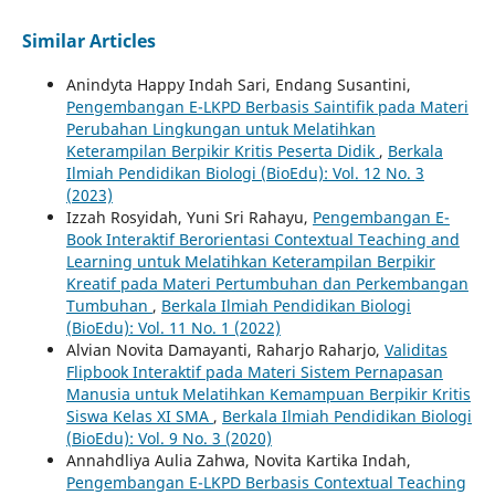
Similar Articles
Anindyta Happy Indah Sari, Endang Susantini,
Pengembangan E-LKPD Berbasis Saintifik pada Materi
Perubahan Lingkungan untuk Melatihkan
Keterampilan Berpikir Kritis Peserta Didik
,
Berkala
Ilmiah Pendidikan Biologi (BioEdu): Vol. 12 No. 3
(2023)
Izzah Rosyidah, Yuni Sri Rahayu,
Pengembangan E-
Book Interaktif Berorientasi Contextual Teaching and
Learning untuk Melatihkan Keterampilan Berpikir
Kreatif pada Materi Pertumbuhan dan Perkembangan
Tumbuhan
,
Berkala Ilmiah Pendidikan Biologi
(BioEdu): Vol. 11 No. 1 (2022)
Alvian Novita Damayanti, Raharjo Raharjo,
Validitas
Flipbook Interaktif pada Materi Sistem Pernapasan
Manusia untuk Melatihkan Kemampuan Berpikir Kritis
Siswa Kelas XI SMA
,
Berkala Ilmiah Pendidikan Biologi
(BioEdu): Vol. 9 No. 3 (2020)
Annahdliya Aulia Zahwa, Novita Kartika Indah,
Pengembangan E-LKPD Berbasis Contextual Teaching