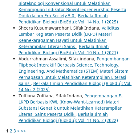
Bioteknologi Konvensional untuk Melatihkan
Kemampuan Indikator Bioentrepreneurship Peserta
Didik dalam Era Society 5.0
,
Berkala Ilmiah
Pendidikan Biologi (BioEdu): Vol. 14 No. 1 (2025)
Sheera Kusumawardhani, Sifak Indana,
Validitas
Lembar Kegiatan Peserta Didik (LKPD) Materi
Keanekaragaman Hayati untuk Melatihkan
Keterampilan Literasi Sains
,
Berkala Ilmiah
Pendidikan Biologi (BioEdu): Vol. 10 No. 1 (2021)
Abdurrahman Assalimi, Sifak indana,
Pengembangan
Flipbook Interaktif Berbasis Science, Technology,
Engineering, And Mathematics (STEM) Materi Sistem
Pernapasan untuk Melatihkan Keterampilan Literasi
Sains
,
Berkala Ilmiah Pendidikan Biologi (BioEdu): Vol.
14 No. 2 (2025)
Zulfiana Zulfiana, Sifak Indana,
Pengembangan E-
LKPD Berbasis KWL (Know-Want-Learned) Materi
Substansi Genetik untuk Melatihkan Keterampilan
Literasi Sains Peserta Didik
,
Berkala Ilmiah
Pendidikan Biologi (BioEdu): Vol. 11 No. 2 (2022)
1
2
3
>
>>