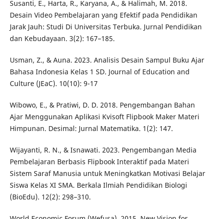
Susanti, E., Harta, R., Karyana, A., & Halimah, M. 2018.
Desain Video Pembelajaran yang Efektif pada Pendidikan
Jarak Jauh: Studi Di Universitas Terbuka. Jurnal Pendidikan
dan Kebudayaan. 3(2): 167–185.
Usman, Z., & Auna. 2023. Analisis Desain Sampul Buku Ajar
Bahasa Indonesia Kelas 1 SD. Journal of Education and
Culture (JEaC). 10(10): 9-17
Wibowo, E., & Pratiwi, D. D. 2018. Pengembangan Bahan
Ajar Menggunakan Aplikasi Kvisoft Flipbook Maker Materi
Himpunan. Desimal: Jurnal Matematika. 1(2): 147.
Wijayanti, R. N., & Isnawati. 2023. Pengembangan Media
Pembelajaran Berbasis Flipbook Interaktif pada Materi
Sistem Saraf Manusia untuk Meningkatkan Motivasi Belajar
Siswa Kelas XI SMA. Berkala Ilmiah Pendidikan Biologi
(BioEdu). 12(2): 298–310.
World Economic Forum (Wefusa). 2015. New Vision for